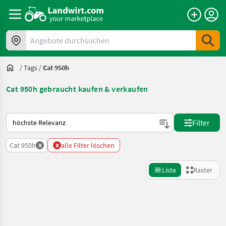
Angebote durchsuchen
/
Tags
/
Cat 950h
Cat 950h gebraucht kaufen & verkaufen
So wird auf Landwirt.com sortiert
Filter
x
x
Cat 950h
alle Filter löschen
Liste
Raster
Suche