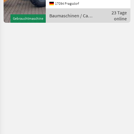
Arbeitsscheinwerfer 2x
17094 Pragsdorf
hinten, Arbeitsscheinwerfer
23 Tage
2
Baumaschinen / Case
online
Gebrauchtmaschine
IH