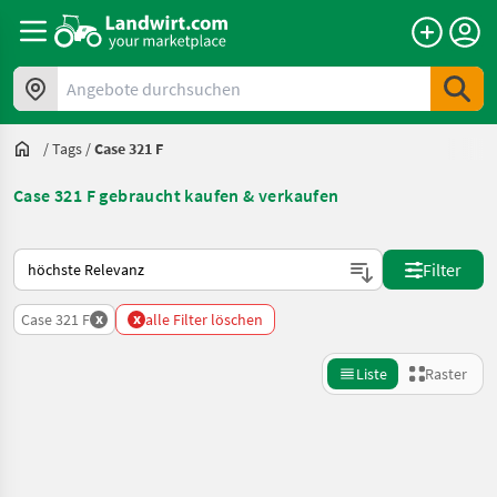
Angebote durchsuchen
/
Tags
/
Case 321 F
Case 321 F gebraucht kaufen & verkaufen
So wird auf Landwirt.com sortiert
Filter
x
x
Case 321 F
alle Filter löschen
Liste
Raster
Suche