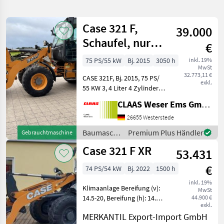
verfeinern
Case 321 F,
39.000
Kategorie
Land
Filter
2
Schaufel, nur
€
3.050 h !
2
75 PS/55 kW
Bj. 2015
3050 h
inkl. 19%
AKTUELLER
Zurücksetzen
Ergebnisse
MwSt
PFAD
32.773,11 €
anzeigen
CASE 321F, Bj. 2015, 75 PS/
exkl.
Case
55 KW 3, 4 Liter 4 Zylinder
321 F
FPT Motor, zul. GG: 6.800 kg,
CLAAS Weser Ems GmbH
Kipplast gerade: 3.600 kg,
KATEGORIE
Kipplast geknickt: 3.000 kg,
26655 Westerstede
WÄHLEN
Höhe Schaufeldrehpunkt:
Baumaschinen
Premium Plus Händler
Gebrauchtmaschine
Bautechnik
2
/ Case IH
Case 321 F XR
53.431
MARKTPLATZ
€
74 PS/54 kW
Bj. 2022
1500 h
inkl. 19%
Marktplatz
Händlerangebote
Kleinanzeigen
Klimaanlage Bereifung (v):
MwSt
14.5-20, Bereifung (h): 14.5-
44.900 €
exkl.
20, Geschwindigkeit: 20
MERKANTIL Export-Import GmbH
km/h, Leergewicht: 6300 kg,