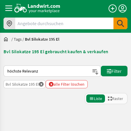
Angebote durchsuchen
/
Tags
/
Bvl Silokatze 195 El
Bvl Silokatze 195 El gebraucht kaufen & verkaufen
So wird auf Landwirt.com sortiert
Filter
x
x
Bvl Silokatze 195 El
alle Filter löschen
Liste
Raster
Suche