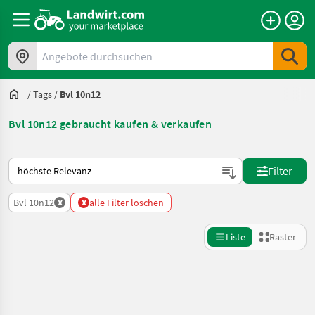
Angebote durchsuchen
/
Tags
/
Bvl 10n12
Bvl 10n12 gebraucht kaufen & verkaufen
So wird auf Landwirt.com sortiert
Filter
x
x
Bvl 10n12
alle Filter löschen
Liste
Raster
Suche