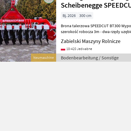
Scheibenegge SPEEDC
Bj. 2026
300 cm
Brona talerzowa SPEEDCUT BT300 Wypo
szerokość robocza 3m - dwa rzędy uzębio
zabezpieczenie w postaci gumowych el
Zabielski Maszyny Rolnicze
18-420 Jedwabne
Bodenbearbeitung / Sonstige
Neumaschine