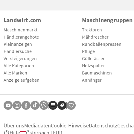
Landwirt.com
Maschinengruppen
Maschinenmarkt
Traktoren
Händlerangebote
Mähdrescher
Kleinanzeigen
Rundballenpressen
Händlersuche
Pflüge
Versteigerungen
Güllefässer
Alle Kategorien
Holzspalter
Alle Marken
Baumaschinen
Anzeige aufgeben
Anhänger
Über uns
Mediadaten
Cookie-Hinweise
Datenschutz
Geschä
Hilfe
Österreich | EUR