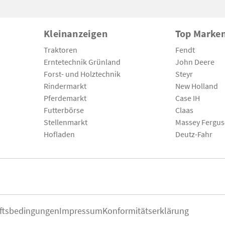
Kleinanzeigen
Top Marke
Traktoren
Fendt
Erntetechnik Grünland
John Deere
Forst- und Holztechnik
Steyr
Rindermarkt
New Holland
Pferdemarkt
Case IH
Futterbörse
Claas
Stellenmarkt
Massey Fergu
Hofladen
Deutz-Fahr
ftsbedingungen
Impressum
Konformitätserklärung