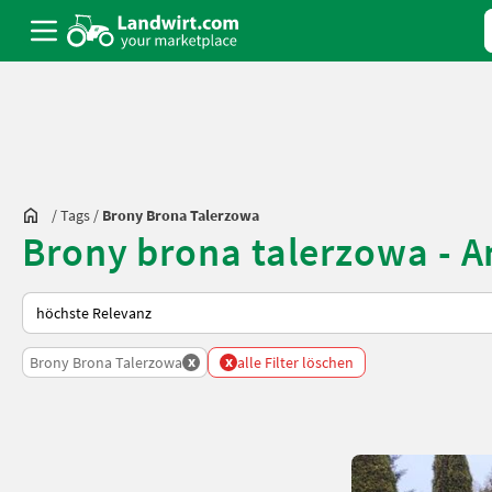
/
Tags
/
Brony Brona Talerzowa
Brony brona talerzowa - 
So wird auf Landwirt.com sortiert
x
x
Brony Brona Talerzowa
alle Filter löschen