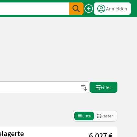
Anmelden
Filter
Liste
Raster
elagerte
6.027 €