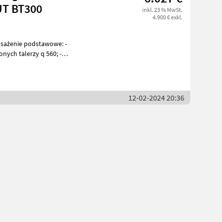
UT BT300
inkl. 23 % MwSt.
4.900 € exkl.
sażenie podstawowe: -
nych talerzy q 560; -
astomeró
12-02-2024 20:36