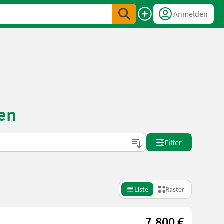
Anmelden
en
Filter
Liste
Raster
7.800 €