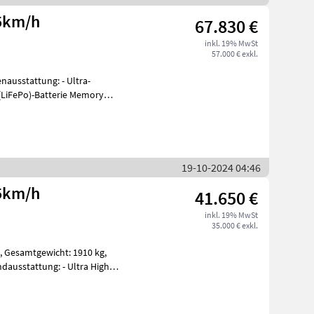
5km/h
67.830 €
inkl. 19% MwSt
57.000 € exkl.
tattung: - Ultra-
19-10-2024 04:46
5km/h
41.650 €
inkl. 19% MwSt
35.000 € exkl.
tung: - Ultra High