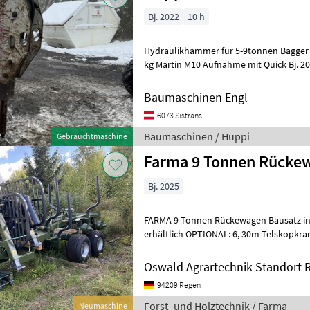
Bj. 2022
10 h
Hydraulikhammer für 5-9tonnen Bagger Baujahr 2021 Gewicht ca. 32
kg Martin M10 Aufnahme mit Quick Bj. 2025 Hammer wurde komplett
überholt Meißel ist auch
Baumaschinen Engl
6073 Sistrans
Baumaschinen / Huppi
Gebrauchtmaschine
Farma 9 Tonnen Rücke
Bj. 2025
FARMA 9 Tonnen Rückewagen Bausatz in diversen Bremsanlagen
erhältlich OPTIONAL: 6, 30m Telskopkran Forst- und Holztechnik
Forstanhänger / Rückewägen
Oswald Agrartechnik Standort 
94209 Regen
Forst- und Holztechnik / Farma
Neumaschine