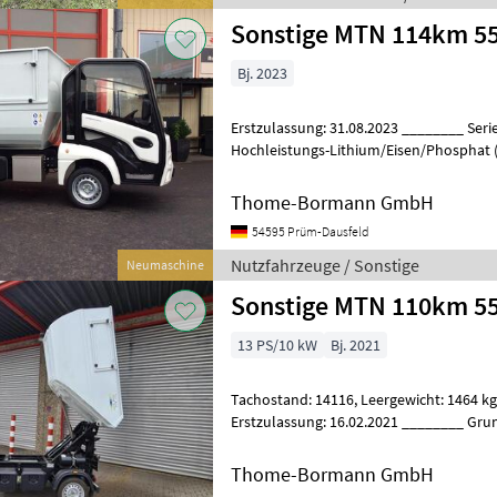
Sonstige MTN 114km 5
Bj. 2023
Erstzulassung: 31.08.2023 ________ Serienauss
Hochleistungs-Lithium/Eisen/Phosphat (LiFePo)-Batterie Memory
Effekt - inclusive Batterieheizung - F
Thome-Bormann GmbH
54595 Prüm-Dausfeld
Nutzfahrzeuge / Sonstige
Neumaschine
Sonstige MTN 110km 5
13 PS/10 kW
Bj. 2021
Tachostand: 14116, Leergewicht: 1464 kg, Gesamtgewicht: 1910 kg,
Erstzulassung: 16.02.2021 ________ Grundausstat
Performance Lithium-Eisen-Phos
Thome-Bormann GmbH