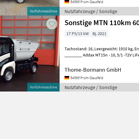
54595 Prüm-Dausfeld
Nutzfahrzeuge / Sonstige
Vorführmaschine
Sonstige MTN 110km 6
17 PS/13 kW
Bj. 2021
Tachostand: 16, Leergewicht: 1910 kg, Erstzulassung: 07.09.2022
________ Addax MT15n - 10, 5/1 -72V LiF
60km/h Ultra-Hochleistungs-Lithium
Thome-Bormann GmbH
54595 Prüm-Dausfeld
Nutzfahrzeuge / Sonstige
Vorführmaschine