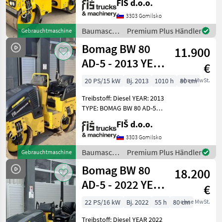
FIŠ d.o.o.
MODEL/TYPE: BOMAG BW 80
AD-5 2022 YEAR WORKING
3303 Gomilsko
HOURS 85 ENGINE: DIESEL
Baumaschinen
Premium Plus Händler
Gebrauchtmaschine
KUBOTA - 15.5kw WEIGHT
/ Bomag
Bomag BW 80
11.900
AD-5 - 2013 YEAR
€
- 1010 WORKING
20 PS/15 kW
Bj. 2013
1010 h
80 cm
ohne MwSt.
HOURS
Treibstoff: Diesel YEAR: 2013
TYPE: BOMAG BW 80 AD-5
WORKING HOURS: 1010
FIŠ d.o.o.
ENGINE: DIESEL KUBOTA -
15.1KW WEIGHT 1620KG
3303 Gomilsko
ROLLER WIDTH 80CM
Baumaschinen
Premium Plus Händler
Gebrauchtmaschine
LIGHTS WETTING VIBRAT
/ Bomag
Bomag BW 80
18.200
AD-5 - 2022 YEAR
€
- 55 WORKING
22 PS/16 kW
Bj. 2022
55 h
80 cm
ohne MwSt.
HOURS
Treibstoff: Diesel YEAR 2022