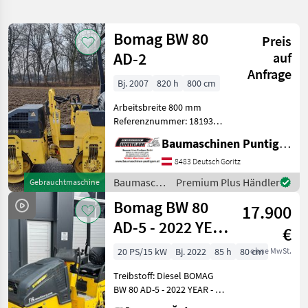
verfeinern
Bomag BW 80
Preis
Kategorie
Land
Filter
2
AD-2
auf
Anfrage
5
Bj. 2007
820 h
800 cm
AKTUELLER
Zurücksetzen
Ergebnisse
PFAD
anzeigen
Arbeitsbreite 800 mm
Bomag
Referenznummer: 18193
Bw 80
Baumaschinen Puntigam
Ad
Baumaschinen Puntigam GmbH
GmbH Unser Spezialgebiet:
Ankauf - Verkauf -
8483 Deutsch Goritz
KATEGORIE
Vermietung von
WÄHLEN
Baumaschinen
Premium Plus Händler
Gebrauchtmaschine
Baumaschinen Besuchen
/ Bomag
Bomag BW 80
Sie unsere Bau
Bautechnik
4
17.900
AD-5 - 2022 YEAR
€
Kommunaltechnik
1
- 85 WORKING
20 PS/15 kW
Bj. 2022
85 h
80 cm
ohne MwSt.
HOURS
MARKTPLATZ
Treibstoff: Diesel BOMAG
BW 80 AD-5 - 2022 YEAR - 85
Marktplatz
Händlerangebote
Kleinanzeigen
WORKING HOURS