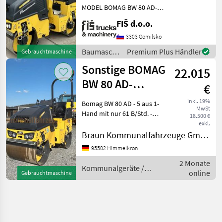
MODEL BOMAG BW 80 AD-5
WORKING HOURS 55
FIŠ d.o.o.
ENGINE DIESEL KUBOTA
15.5kw WEIGHT 1550kg
3303 Gomilsko
DRUM WIDTH 80cm LIGHTS
Baumaschinen
Premium Plus Händler
Gebrauchtmaschine
WATER SPRAY SYSTEM
/ Bomag
Sonstige BOMAG
FRON
22.015
BW 80 AD-
€
5*Stvzo
inkl. 19%
Bomag BW 80 AD - 5 aus 1-
MwSt
Beleuchtung*Neuwertig
Hand mit nur 61 B/Std. -
18.500 €
Neuwertiger Zustand !!!
exkl.
Baujahr 2023 erst 61
Braun Kommunalfahrzeuge GmbH & Co KG
Betriebsstunden E2-
95502 Himmelkron
Beleuchtung - Stvzo AZ18-
2 Monate
Kraftstoffanzeig
Kommunalgeräte /
online
Gebrauchtmaschine
Sonstige