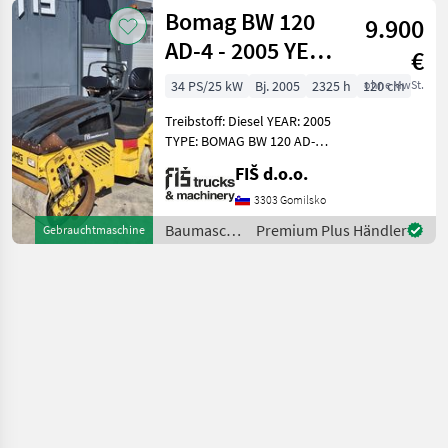
/ Bomag
Bomag BW 120
9.900
AD-4 - 2005 YEAR
€
- 2325 WORKING
34 PS/25 kW
Bj. 2005
2325 h
120 cm
ohne MwSt.
HOURS
Treibstoff: Diesel YEAR: 2005
TYPE: BOMAG BW 120 AD-4
WORKING HOURS: 2325
FIŠ d.o.o.
ENGINE: DIESEL KUBOTA -
25.2KW WEIGHT 2586KG
3303 Gomilsko
ROLLER WIDTH 120CM
Baumaschinen
Premium Plus Händler
Gebrauchtmaschine
LIGHTS WETTING VIBR
/ Bomag