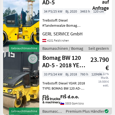
AD-5
auf
Anfrage
34 PS/25 kW
Bj. 2020
3463 h
120 cm
Treibstoff: Diesel
#Tandemwalze Bomag
BW120 AD-5
GERL SERVICE GmbH
Baujahr.............2020
S/N.................101880571090
4101 Feldkirchen
Stundenzähler.......3463
Baumaschinen / Bomag
Seit gestern
Gebrauchtmaschine
Motor...............25 kW, 3
Bomag BW 120
23.790
AD-5 - 2018 YEAR
€
- 760 WORKING
33 PS/24 kW
Bj. 2018
760 h
120 cm
inkl. 22 %
MwSt.
HOURS
19.500 €
Treibstoff: Diesel YEAR: 2018
exkl.
TYPE: BOMAG BW 120 AD-5
WORKING HOURS: 760
FIŠ d.o.o.
ENGINE: DIESEL KUBOTA -
24.3KW WEIGHT 2700KG
3303 Gomilsko
ROLLER WIDTH 120CM
Baumaschinen
Premium Plus Händler
Gebrauchtmaschine
LIGHTS WETTING VIBRA