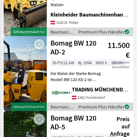
Walzen
Kleinheider Baumaschinenhandel GmbH.
3100 St. Pölten
Baumaschinen
Premium Plus Händler
Gebrauchtmaschine
/ Bomag
Bomag BW 120
11.500
AD-2
€
30 PS/22 kW
Bj. 1994
3005 h
120 cm
MwSt nicht
ausweisbar
Die Walze der Marke Bomag
Modell BW 120 AD-2 ist
einsatzbereit und wurde
TRADING MÜNCHENDORF Handels GmbH
umfassend gewartet. Alle
Dichtungen und Filter
2482 Münchendorf
wurden erneuert, zudem
Baumaschinen
Premium Plus Händler
Gebrauchtmaschine
wurde ein Motor Reper
/ Bomag
Bomag BW 120
Preis
AD-5
auf
Anfrage