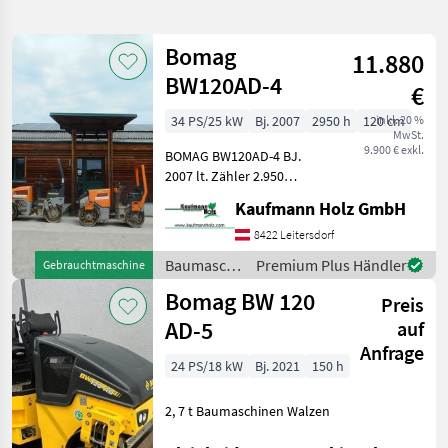
verfeinern
Bomag
11.880
Kategorie
Land
Filter
2
BW120AD-4
€
10
34 PS/25 kW
Bj. 2007
2950 h
120 cm
inkl. 20 %
AKTUELLER
Zurücksetzen
Ergebnisse
MwSt.
PFAD
9.900 € exkl.
anzeigen
BOMAG BW120AD-4 BJ.
Bomag
2007 lt. Zähler 2.950
Bw 120
Stunden 25, 2 KW Kubota
Ad 4
Kaufmann Holz GmbH
2.800 KG Verkaufspreis:
9.900, -- netto BOMAG
8422 Leitersdorf
KATEGORIE
BW100AD-4 BJ. 2005 lt.
WÄHLEN
Baumaschinen
Premium Plus Händler
Gebrauchtmaschine
Zähler 6.594 Stunden
/ Bomag
Bomag BW 120
Bautechnik
10
Preis
AD-5
auf
MARKTPLATZ
Anfrage
24 PS/18 kW
Bj. 2021
150 h
Marktplatz
Händlerangebote
Kleinanzeigen
2, 7 t Baumaschinen Walzen