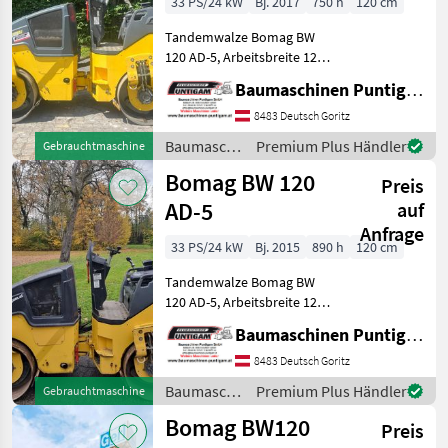
33 PS/24 kW
Bj. 2017
750 h
120 cm
Tandemwalze Bomag BW
120 AD-5, Arbeitsbreite 120
cm, Referenznummer: 311
Baumaschinen Puntigam GmbH
Baumaschinen Puntigam
GmbH Unser Spezialgebiet:
8483 Deutsch Goritz
Ankauf - Verkauf -
Baumaschinen
Premium Plus Händler
Gebrauchtmaschine
Vermietung von Baumas
/ Bomag
Bomag BW 120
Preis
AD-5
auf
Anfrage
33 PS/24 kW
Bj. 2015
890 h
120 cm
Tandemwalze Bomag BW
120 AD-5, Arbeitsbreite 120
cm, Referenznummer: 4158
Baumaschinen Puntigam GmbH
Baumaschinen Puntigam
GmbH Unser Spezialgebiet:
8483 Deutsch Goritz
Ankauf - Verkauf -
Baumaschinen
Premium Plus Händler
Gebrauchtmaschine
Vermietung von Bauma
/ Bomag
Bomag BW120
Preis