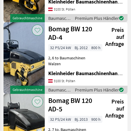
Kleinheider Baumaschinenhandel GmbH.
3100 St. Pölten
Baumaschinen
Premium Plus Händler
Gebrauchtmaschine
/ Bomag
Bomag BW 120
Preis
AD-4
auf
Anfrage
32 PS/24 kW
Bj. 2012
800 h
2, 6 to Baumaschinen
Walzen
Kleinheider Baumaschinenhandel GmbH.
3100 St. Pölten
Baumaschinen
Premium Plus Händler
Gebrauchtmaschine
/ Bomag
Bomag BW 120
Preis
AD-5
auf
Anfrage
32 PS/24 kW
Bj. 2013
900 h
2, 7 to. Baumaschinen