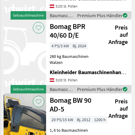
3100 St. Pölten
Baumaschinen
Premium Plus Händler
Gebrauchtmaschine
/ Bomag
Bomag BPR
Preis
40/60 D/E
auf
Anfrage
4 PS/3 kW
Bj. 2024
280 kg Baumaschinen
Walzen
Kleinheider Baumaschinenhandel GmbH.
3100 St. Pölten
Baumaschinen
Premium Plus Händler
Gebrauchtmaschine
/ Bomag
Bomag BW 90
Preis
AD-5
auf
Anfrage
20 PS/15 kW
Bj. 2012
1200 h
1, 6 to Baumaschinen