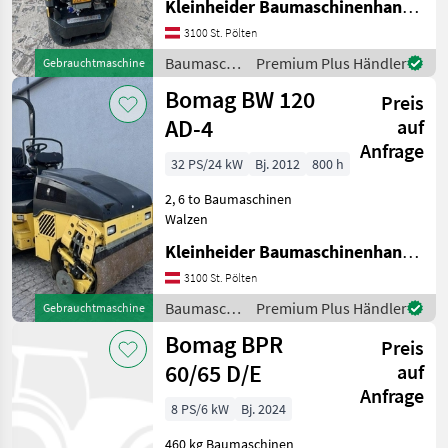
Kleinheider Baumaschinenhandel GmbH.
3100 St. Pölten
Baumaschinen
Premium Plus Händler
Gebrauchtmaschine
/ Bomag
Bomag BW 120
Preis
AD-4
auf
Anfrage
32 PS/24 kW
Bj. 2012
800 h
2, 6 to Baumaschinen
Walzen
Kleinheider Baumaschinenhandel GmbH.
3100 St. Pölten
Baumaschinen
Premium Plus Händler
Gebrauchtmaschine
/ Bomag
Bomag BPR
Preis
60/65 D/E
auf
Anfrage
8 PS/6 kW
Bj. 2024
460 kg Baumaschinen