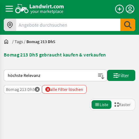
Angebote durchsuchen
/
Tags
/
Bomag 213 Dh5
Bomag 213 Dh5 gebraucht kaufen & verkaufen
So wird auf Landwirt.com sortiert
Filter
x
x
Bomag 213 Dh5
alle Filter löschen
Liste
Raster
Suche