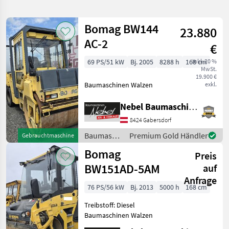
verfeinern
Bomag BW144
23.880
Kategorie
Land
Filter
2
AC-2
€
134
69 PS/51 kW
Bj. 2005
8288 h
168 cm
inkl. 20 %
AKTUELLER
Zurücksetzen
Ergebnisse
MwSt.
PFAD
19.900 €
anzeigen
Baumaschinen Walzen
exkl.
Bomag
213 Dh5
Nebel Baumaschinen
KATEGORIE
8424 Gabersdorf
WÄHLEN
Baumaschinen
Premium Gold Händler
Gebrauchtmaschine
Bautechnik
101
/ Bomag
Bomag
Preis
BW151AD-5AM
Landtechnik
30
auf
Anfrage
76 PS/56 kW
Bj. 2013
5000 h
168 cm
Kommunaltechnik
1
Treibstoff: Diesel
Lohnarbeit und Jobs
1
Baumaschinen Walzen