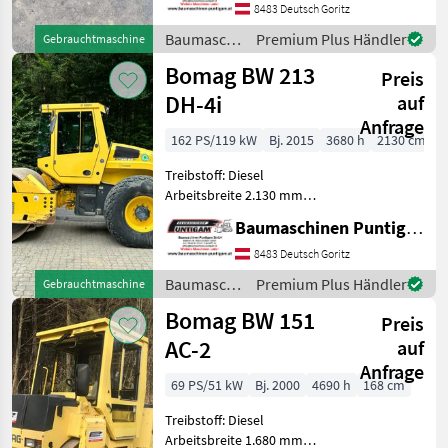
Ankauf - Verkauf -
8483 Deutsch Goritz
Vermietung von
Baumaschinen
Premium Plus Händler
Gebrauchtmaschine
Baumaschinen Besuchen
/ Bomag
Bomag BW 213
Sie unsere Bau
Preis
DH-4i
auf
Anfrage
162 PS/119 kW
Bj. 2015
3680 h
2130 cm
Treibstoff: Diesel
Arbeitsbreite 2.130 mm
Referenznummer: 4005
Baumaschinen Puntigam GmbH
Baumaschinen Puntigam
GmbH Unser Spezialgebiet:
8483 Deutsch Goritz
Ankauf - Verkauf -
Baumaschinen
Premium Plus Händler
Gebrauchtmaschine
Vermietung von
/ Bomag
Bomag BW 151
Baumaschinen Bes
Preis
AC-2
auf
Anfrage
69 PS/51 kW
Bj. 2000
4690 h
168 cm
Treibstoff: Diesel
Arbeitsbreite 1.680 mm