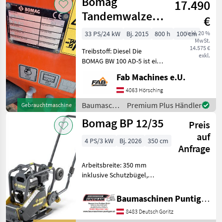
Bomag
17.490
Tandemwalze
€
BW100 AD-5
33 PS/24 kW
Bj. 2015
800 h
100 cm
inkl. 20 %
MwSt.
Kubota
14.575 €
Treibstoff: Diesel Die
exkl.
BOMAG BW 100 AD-5 ist eine
leichte, knickgelenkte
Fab Machines e.U.
Tandem-Vibrationswalze,
die speziell für die
4063 Hörsching
Asphaltverdichtung und
Baumaschinen
Premium Plus Händler
Gebrauchtmaschine
Instandsetzungsarbeiten
/ Bomag
Bomag BP 12/35
Preis
auf
4 PS/3 kW
Bj. 2026
350 cm
Anfrage
Arbeitsbreite: 350 mm
inklusive Schutzbügel,
Transporträder und
Kunststoffmatte optional
Baumaschinen Puntigam GmbH
gegen Aufpreis verfügbar
8483 Deutsch Goritz
Referenznummer: 19437