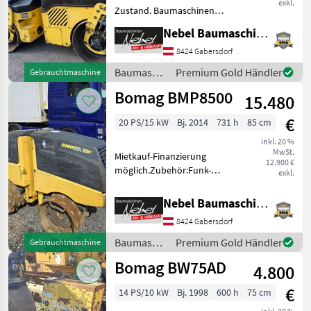
exkl.
Zustand. Baumaschinen
Walzen
Nebel Baumaschinen
8424 Gabersdorf
Baumaschinen
Premium Gold Händler
Gebrauchtmaschine
/ Bomag
Bomag BMP8500
15.480
€
20 PS/15 kW
Bj. 2014
731 h
85 cm
inkl. 20 %
MwSt.
Mietkauf-Finanzierung
12.900 €
möglich.Zubehör:Funk-
exkl.
Verbreiterrung.Service Neu
gemacht. Baumaschinen
Nebel Baumaschinen
Vibroplatten
8424 Gabersdorf
Baumaschinen
Premium Gold Händler
Gebrauchtmaschine
/ Bomag
Bomag BW75AD
4.800
€
14 PS/10 kW
Bj. 1998
600 h
75 cm