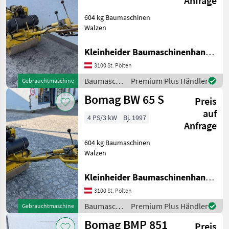
Anfrage
604 kg Baumaschinen
Walzen
Kleinheider Baumaschinenhandel GmbH.
3100 St. Pölten
Baumaschinen
Premium Plus Händler
Gebrauchtmaschine
/ Bomag
Bomag BW 65 S
Preis
auf
4 PS/3 kW
Bj. 1997
Anfrage
604 kg Baumaschinen
Walzen
Kleinheider Baumaschinenhandel GmbH.
3100 St. Pölten
Baumaschinen
Premium Plus Händler
Gebrauchtmaschine
/ Bomag
Bomag BMP 851
Preis