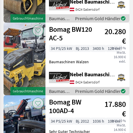
Nebel Baumaschinen
Sonstiges
1
8424 Gabersdorf
Baumaschinen
Premium Gold Händler
Gebrauchtmaschine
MARKTPLATZ
/ Bomag
Bomag BW120
20.280
Marktplatz
Händlerangebote
Kleinanzeigen
AC-5
€
34 PS/25 kW
Bj. 2013
3400 h
120 cm
inkl. 20 %
MwSt.
16.900 €
Baumaschinen Walzen
exkl.
Nebel Baumaschinen
8424 Gabersdorf
Baumaschinen
Premium Gold Händler
Gebrauchtmaschine
/ Bomag
Bomag BW
17.880
100AD-4
€
34 PS/25 kW
Bj. 2012
1036 h
100 cm
inkl. 20 %
MwSt.
14.900 €
Sehr Guter Technischer