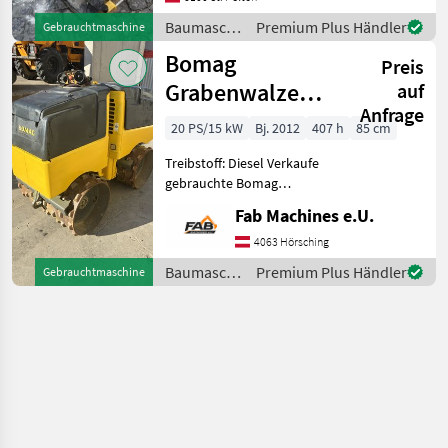
Baumaschinen
Premium Plus Händler
Gebrauchtmaschine
/ Bomag
Bomag
Preis
Grabenwalze
auf
Anfrage
BMP8500
20 PS/15 kW
Bj. 2012
407 h
85 cm
Treibstoff: Diesel Verkaufe
gebrauchte Bomag
Grabenwalze mit Kubota
Fab Machines e.U.
Motor Betriebsgewicht:
1595kg Arbeitsbreite: 85cm
4063 Hörsching
Mietkauf möglich
Baumaschinen
Premium Plus Händler
Gebrauchtmaschine
Baumaschinen Walzen
/ Bomag