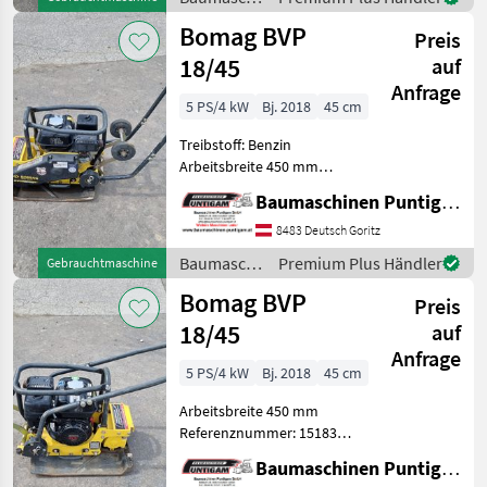
/ Bomag
Bomag BVP
Preis
18/45
auf
Anfrage
5 PS/4 kW
Bj. 2018
45 cm
Treibstoff: Benzin
Arbeitsbreite 450 mm
Referenznummer: 15193
Baumaschinen Puntigam GmbH
Baumaschinen Puntigam
GmbH Unser Spezialgebiet:
8483 Deutsch Goritz
Ankauf - Verkauf -
Baumaschinen
Premium Plus Händler
Gebrauchtmaschine
Vermietung von
/ Bomag
Bomag BVP
Baumaschinen Besu
Preis
18/45
auf
Anfrage
5 PS/4 kW
Bj. 2018
45 cm
Arbeitsbreite 450 mm
Referenznummer: 15183
Baumaschinen Puntigam
Baumaschinen Puntigam GmbH
GmbH Unser Spezialgebiet: