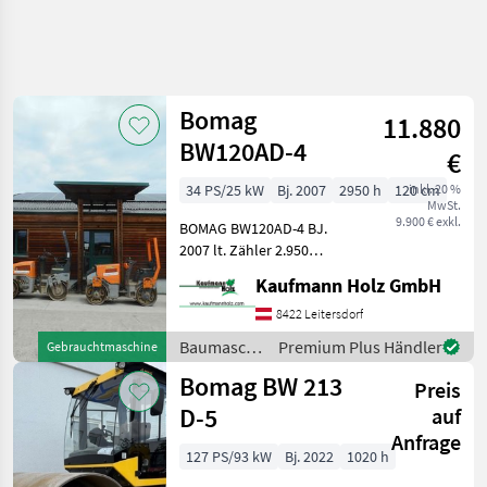
Bomag
11.880
BW120AD-4
€
34 PS/25 kW
Bj. 2007
2950 h
120 cm
inkl. 20 %
MwSt.
9.900 € exkl.
BOMAG BW120AD-4 BJ.
2007 lt. Zähler 2.950
Stunden 25, 2 KW Kubota
Kaufmann Holz GmbH
2.800 KG Verkaufspreis:
9.900, -- netto BOMAG
8422 Leitersdorf
BW100AD-4 BJ. 2005 lt.
Baumaschinen
Premium Plus Händler
Gebrauchtmaschine
Zähler 6.594 Stunden
/ Bomag
Bomag BW 213
Preis
D-5
auf
Anfrage
127 PS/93 kW
Bj. 2022
1020 h