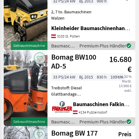
32 PS/24 kW
Bj. 2013
900 h
2, 7 to. Baumaschinen
Walzen
Kleinheider Baumaschinenhandel GmbH.
3100 St. Pölten
Baumaschinen
Premium Plus Händler
Gebrauchtmaschine
/ Bomag
Bomag BW100
16.680
AD-5
€
33 PS/24 kW
Bj. 2015
830 h
100 cm
inkl. 20 %
MwSt.
13.900 €
Treibstoff: Diesel
exkl.
Glattbandage
Transportlänge: 2.529 m
Baumaschinen Falkinger
Transportbreite: 1.072 m
Transporthöhe: 1.8 m Die
4134 Putzleinsdorf
Bomag BW100 AD-5 ist in
Baumaschinen
Premium Plus Händler
Gebrauchtmaschine
einem guten Zustand.
/ Bomag
Bomag BW 177
BAUMASCHI
Preis