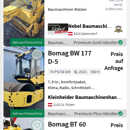
inkl. 20 %
MwSt.
Baumaschinen Walzen
4.000 € exkl.
Nebel Baumaschinen
8424 Gabersdorf
Baumaschinen
Premium Gold Händler
Gebrauchtmaschine
/ Bomag
Bomag BW 177
Preis
D-5
auf
Anfrage
74 PS/54 kW
Bj. 2021
500 h
7, 8 to., Komfortpaket,
Klima, Radio, Schnittstelle
Meßtechnik, Joblink
Kleinheider Baumaschinenhandel GmbH.
Baumaschinen Walzen
3100 St. Pölten
Baumaschinen
Premium Plus Händler
Gebrauchtmaschine
/ Bomag
Bomag BT 60
Preis