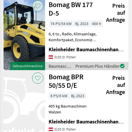
Bomag BW 177
Preis
D-5
auf
Anfrage
74 PS/54 kW
Bj. 2023
400 h
6, 6 to., Radio, Klimaanlage,
Komfortpaket, Economizer,
Schnittstelle externe
Kleinheider Baumaschinenhandel GmbH.
Meßtechnik Baumaschinen
Walzen
3100 St. Pölten
Baumaschinen
Premium Plus Händler
Gebrauchtmaschine
/ Bomag
Bomag BPR
Preis
50/55 D/E
auf
Anfrage
8 PS/6 kW
Bj. 2023
405 kg Baumaschinen
Walzen
Kleinheider Baumaschinenhandel GmbH.
3100 St. Pölten