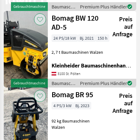
Baumaschinen
Premium Plus Händler
Gebrauchtmaschine
/ Bomag
Bomag BW 120
Preis
AD-5
auf
Anfrage
24 PS/18 kW
Bj. 2021
150 h
2, 7 t Baumaschinen Walzen
Kleinheider Baumaschinenhandel GmbH.
3100 St. Pölten
Baumaschinen
Premium Plus Händler
Gebrauchtmaschine
/ Bomag
Bomag BR 95
Preis
auf
4 PS/3 kW
Bj. 2023
Anfrage
92 kg Baumaschinen
Walzen