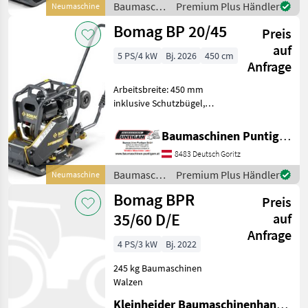
Baumaschinen Puntigam
Baumaschinen
Premium Plus Händler
Neumaschine
Gmb
/ Bomag
Bomag BP 20/45
Preis
auf
5 PS/4 kW
Bj. 2026
450 cm
Anfrage
Arbeitsbreite: 450 mm
inklusive Schutzbügel,
Transporträder und
Kunststoffmatte optional
Baumaschinen Puntigam GmbH
gegen Aufpreis verfügbar
8483 Deutsch Goritz
Referenznummer: 19440
Baumaschinen Puntigam
Baumaschinen
Premium Plus Händler
Neumaschine
Gmb
/ Bomag
Bomag BPR
Preis
35/60 D/E
auf
Anfrage
4 PS/3 kW
Bj. 2022
245 kg Baumaschinen
Walzen
Kleinheider Baumaschinenhandel GmbH.