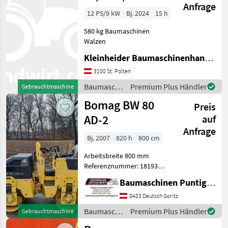
Anfrage
12 PS/9 kW
Bj. 2024
15 h
580 kg Baumaschinen
Walzen
Kleinheider Baumaschinenhandel GmbH.
3100 St. Pölten
Baumaschinen
Premium Plus Händler
Gebrauchtmaschine
/ Bomag
Bomag BW 80
Preis
AD-2
auf
Anfrage
Bj. 2007
820 h
800 cm
Arbeitsbreite 800 mm
Referenznummer: 18193
Baumaschinen Puntigam
Baumaschinen Puntigam GmbH
GmbH Unser Spezialgebiet:
Ankauf - Verkauf -
8483 Deutsch Goritz
Vermietung von
Baumaschinen
Premium Plus Händler
Gebrauchtmaschine
Baumaschinen Besuchen
/ Bomag
Sie unsere Bau