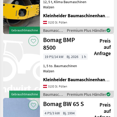
12, 5 t, Klima Baumaschinen
Walzen
Kleinheider Baumaschinenhandel GmbH.
3100 St. Pölten
Baumaschinen
Premium Plus Händler
Gebrauchtmaschine
/ Bomag
Bomag BMP
Preis
8500
auf
Anfrage
19 PS/14 kW
Bj. 2026
1 h
1, 5 to. Baumaschinen
Walzen
Kleinheider Baumaschinenhandel GmbH.
3100 St. Pölten
Baumaschinen
Premium Plus Händler
Gebrauchtmaschine
/ Bomag
Bomag BW 65 S
Preis
auf
4 PS/3 kW
Bj. 1994