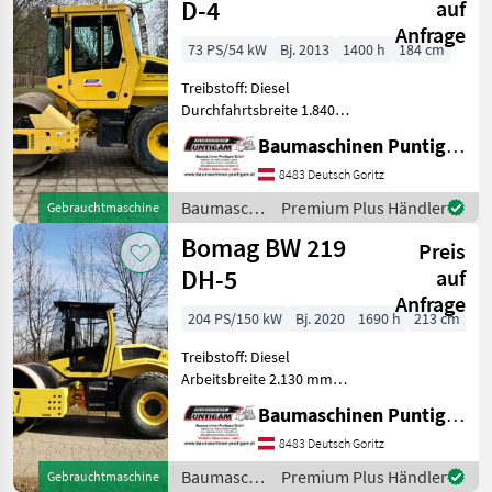
D-4
auf
Anfrage
73 PS/54 kW
Bj. 2013
1400 h
184 cm
Treibstoff: Diesel
Durchfahrtsbreite 1.840
mm Referenznummer:
Baumaschinen Puntigam GmbH
16301 Baumaschinen
Puntigam GmbH Unser
8483 Deutsch Goritz
Spezialgebiet: Ankauf -
Baumaschinen
Premium Plus Händler
Gebrauchtmaschine
Verkauf - Vermietung von
/ Bomag
Bomag BW 219
Baumaschin
Preis
DH-5
auf
Anfrage
204 PS/150 kW
Bj. 2020
1690 h
213 cm
Treibstoff: Diesel
Arbeitsbreite 2.130 mm
Referenznummer: 4317
Baumaschinen Puntigam GmbH
Baumaschinen Puntigam
GmbH Unser Spezialgebiet:
8483 Deutsch Goritz
Ankauf - Verkauf -
Baumaschinen
Premium Plus Händler
Gebrauchtmaschine
Vermietung von