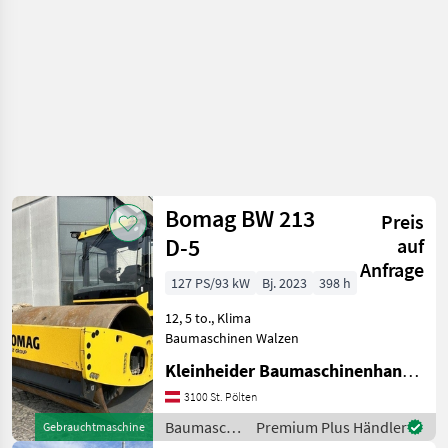
Bomag BW 213
Preis
D-5
auf
Anfrage
127 PS/93 kW
Bj. 2023
398 h
12, 5 to., Klima
Baumaschinen Walzen
Kleinheider Baumaschinenhandel GmbH.
3100 St. Pölten
Baumaschinen
Premium Plus Händler
Gebrauchtmaschine
/ Bomag