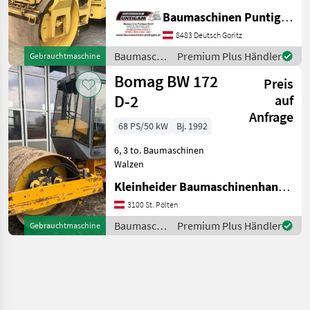
Referenznummer: 4034
Baumaschinen Puntigam GmbH
Baumaschinen Puntigam
GmbH Unser Spezialgebiet:
8483 Deutsch Goritz
Ankauf - Verkauf -
Baumaschinen
Premium Plus Händler
Gebrauchtmaschine
Vermietung von
/ Bomag
Bomag BW 172
Baumaschinen Bes
Preis
D-2
auf
Anfrage
68 PS/50 kW
Bj. 1992
6, 3 to. Baumaschinen
Walzen
Kleinheider Baumaschinenhandel GmbH.
3100 St. Pölten
Baumaschinen
Premium Plus Händler
Gebrauchtmaschine
/ Bomag