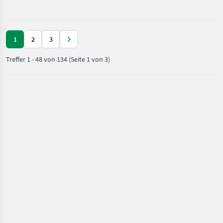
/ Bomag
Baumaschinen B
1
2
3
Treffer
1
-
48
von
134
(Seite 1 von 3)