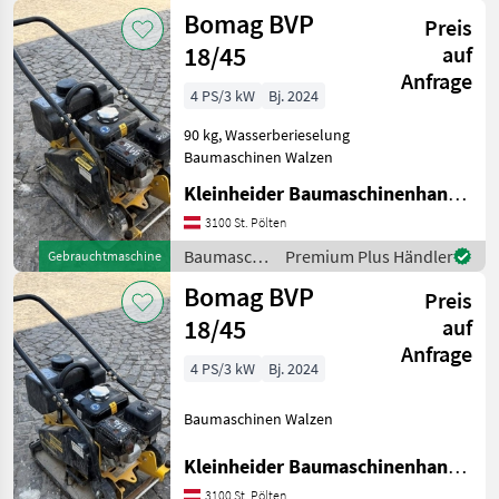
/ Bomag
Bomag BVP
Preis
18/45
auf
Anfrage
4 PS/3 kW
Bj. 2024
90 kg, Wasserberieselung
Baumaschinen Walzen
Kleinheider Baumaschinenhandel GmbH.
3100 St. Pölten
Baumaschinen
Premium Plus Händler
Gebrauchtmaschine
/ Bomag
Bomag BVP
Preis
18/45
auf
Anfrage
4 PS/3 kW
Bj. 2024
Baumaschinen Walzen
Kleinheider Baumaschinenhandel GmbH.
3100 St. Pölten