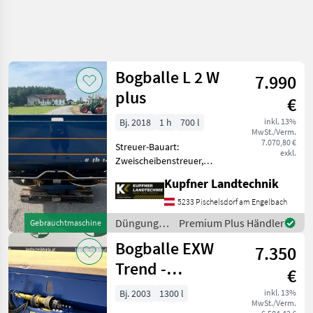
Bogballe L 2 W
7.990
plus
€
Bj. 2018
1 h
700 l
inkl. 13%
MwSt./Verm.
7.070,80 €
Streuer-Bauart:
exkl.
Zweischeibenstreuer,
Abdrehprobenset, hydr.
Kupfner Landtechnik
Betätigung,
Grenzstreueinrichtung,
5233 Pischelsdorf am Engelbach
Streumengenverstellung
Düngung
Premium Plus Händler
Gebrauchtmaschine
Bogballe L2W
und
Bogballe EXW
Wiegezellenstreuer Baujahr
7.350
Beregnung
2018, 18
/ Bogballe
Trend -
€
Wiegestreuer -
Bj. 2003
1300 l
inkl. 13%
MwSt./Verm.
1300 Liter