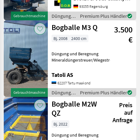
Gebr. Bogballe
93055 Regensburg
Düngerstreuer M3W plus
Baujahr: 2012 - 3300 l mit
Düngung
Premium Plus Händler
Gebrauchtmaschine
ISOBUS - Abdeckplane
und
Bogballe M3 Q
Verkauf i
3.500
Beregnung
/ Bogballe
€
Bj. 2008
2400 cm
Düngung und Beregnung
Mineraldüngerstreuer/Wiegestreuer
Tatoli AS
62207 Tartu maakond
Düngung
Premium Plus Händler
Gebrauchtmaschine
und
Bogballe M2W
Preis
Beregnung
/ Bogballe
QZ
auf
Anfrage
Bj. 2022
Düngung und Beregnung