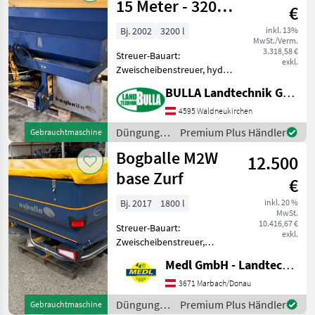
/ Bogballe
15 Meter - 3200
€
Liter
Bj. 2002
3200 l
inkl. 13%
MwSt./Verm.
3.318,58 €
Streuer-Bauart:
exkl.
Zweischeibenstreuer, hydr.
Betätigung,
BULLA Landtechnik GmbH
Grenzstreueinrichtung
BOQBALLE Düngerstreuer
4595 Waldneukirchen
EX T + Bj. 2002 + Inhalt 3200
Düngung
Premium Plus Händler
Gebrauchtmaschine
Liter + Arbeitsbreite von 12
und
Bogballe M2W
bis 1
12.500
Beregnung
/ Bogballe
base Zurf
€
Bj. 2017
1800 l
inkl. 20 %
MwSt.
10.416,67 €
Streuer-Bauart:
exkl.
Zweischeibenstreuer,
Grenzstreueinrichtung,
Medl GmbH - Landtechnik Großhandel
Streumengenverstellung
Bogballe Düngerstreuer
3671 Marbach/Donau
M2W base Calibrator Zurf
Düngung
Premium Plus Händler
Gebrauchtmaschine
Gelenkwelle Siebe