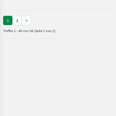
Beregnung /
Mineraldüngerstreuer/Wiegestreuer
1
2
Treffer
1
-
48
von
94
(Seite 1 von 2)