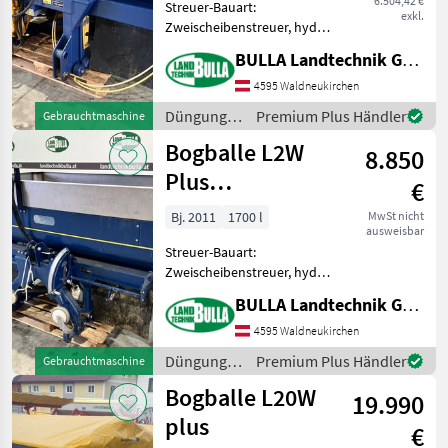
6.504,42 €
Streuer-Bauart:
exkl.
Zweischeibenstreuer, hydr.
Betätigung,
BULLA Landtechnik GmbH
Grenzstreueinrichtung,
Streumengenverstellung
4595 Waldneukirchen
BOGBALLE Wiegestreuer
Düngung
Premium Plus Händler
Gebrauchtmaschine
EXW Trend + Bj. 2003 + 2
und
Bogballe L2W
Paar Schaufel + 1
8.850
Beregnung
/ Bogballe
Plus
€
Wiegestreuer -
Bj. 2011
1700 l
MwSt nicht
ausweisbar
1700 Liter
Streuer-Bauart:
Zweischeibenstreuer, hydr.
Betätigung,
BULLA Landtechnik GmbH
Grenzstreueinrichtung,
Streumengenverstellung +
4595 Waldneukirchen
BOGBALLE Wiegestreuer
Düngung
Premium Plus Händler
Gebrauchtmaschine
L2W Plus + Baujahr 2011 +
und
Bogballe L20W
Behältervolumen
19.990
Beregnung
/ Bogballe
plus
€