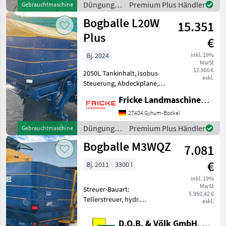
Düngung
Premium Plus Händler
Gebrauchtmaschine
und
Bogballe L20W
15.351
Beregnung
/ Bogballe
Plus
€
Bj. 2024
inkl. 19%
MwSt
12.900 €
2050L Tankinhalt, Isobus
exkl.
Steuerung, Abdeckplane,
Transportrollen,
Fricke Landmaschinen GmbH
Grenzstreueinrichtung,
Streuschaufeln E1 12m bis
27404 Gyhum-Bockel
18m, Streuschaufeln E2
Düngung
Premium Plus Händler
Gebrauchtmaschine
20m bis 24m Düngung und
und
Bogballe M3WQZ
Be
7.081
Beregnung
/ Bogballe
€
Bj. 2011
3300 l
inkl. 19%
MwSt
Streuer-Bauart:
5.950,42 €
Tellerstreuer, hydr.
exkl.
Betätigung,
Grenzstreueinrichtung
D.O.B. & Völk GmbH, Filiale Regensburg