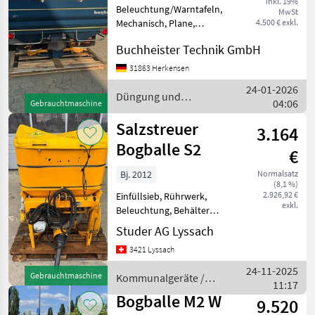
inkl. 19%
Beleuchtung/Warntafeln,
MwSt
Mechanisch, Plane,
4.500 € exkl.
hydraulische
Buchheister Technik GmbH
Schieberbetätigung
________ Düngung und
31863 Herkensen
Beregnung
24-01-2026
Mineraldüngerstreuer/Wiegestreuer
Düngung und
04:06
Gebrauchtmaschine
Beregnung / Bogballe
Salzstreuer
3.164
Bogballe S2
€
Bj. 2012
Normalsatz
(8,1 %)
2.926,92 €
Einfüllsieb, Rührwerk,
exkl.
Beleuchtung, Behälter
Abdeckplane,
Studer AG Lyssach
Breitenbegrenzung
3421 Lyssach
elektrisch, Ein/Aus
elektrisch, Antrieb
24-11-2025
Gebrauchtmaschine
Kommunalgeräte /
Zapfwelle,
11:17
Bogballe
Fassungsvermögen 325 Lt.,
Bogballe M2 W
9.520
Arbeitsbreit