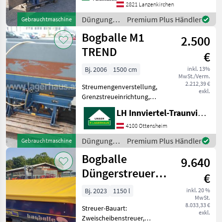
Leiter Beleuchtung Sofort
2821 Lanzenkirchen
verfügbar. Fehler, Irrtümer
Düngung
Premium Plus Händler
Gebrauchtmaschine
und Zwischenverkauf
und
Bogballe M1
vorbehalten
2.500
Beregnung
/ Bogballe
TREND
€
Bj. 2006
1500 cm
inkl. 13%
MwSt./Verm.
2.212,39 €
Streumengenverstellung,
exkl.
Grenzstreueinrichtung,
hydr. Betätigung, Streuer-
LH Innviertel-Traunviertel-Urfahr eGen, Ottensheim
Bauart: Tellerstreuer mit
Gelenkwelle , mit Aufsatz
4100 Ottensheim
mit Einfüllsieb, mit
Düngung
Premium Plus Händler
Gebrauchtmaschine
mechanischer
und
Bogballe
Streumengen
9.640
Beregnung
/ Bogballe
Düngerstreuer L
€
15 Plus mit 1150
Bj. 2023
1150 l
inkl. 20 %
MwSt.
Liter
8.033,33 €
Streuer-Bauart:
exkl.
Zweischeibenstreuer,