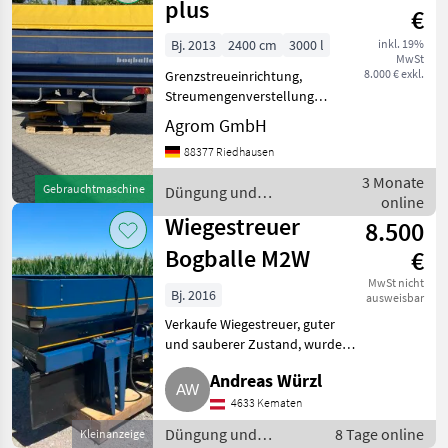
plus
€
Bj. 2013
2400 cm
3000 l
inkl. 19%
MwSt
8.000 € exkl.
Grenzstreueinrichtung,
Streumengenverstellung
M2W plus mit Calibrator
Agrom GmbH
Zurf 3000 Liter in
88377 Riedhausen
Serienausstattung Trend
Streuflügelsatz 20 - 24
3 Monate
Gebrauchtmaschine
Düngung und
Meter Trend ZURF
online
Beregnung / Bogballe
Doppelschalt
Wiegestreuer
8.500
Bogballe M2W
€
MwSt nicht
Bj. 2016
ausweisbar
Verkaufe Wiegestreuer, guter
und sauberer Zustand, wurde
immer sorgfältig behandelt.
Andreas Würzl
Bedienung über Calibrator Zurf.
Quadro-Drehsystem, Nonstop-
4633 Kematen
Wiegung, Füllmenge 1.
Düngung und
8 Tage online
Kleinanzeige