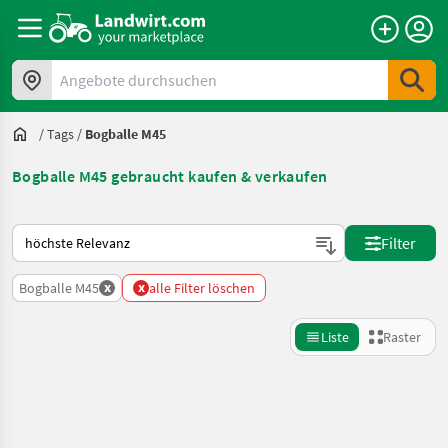
Angebote durchsuchen
/
Tags
/
Bogballe M45
Bogballe M45 gebraucht kaufen & verkaufen
So wird auf Landwirt.com sortiert
Filter
x
x
Bogballe M45
alle Filter löschen
Liste
Raster
Suche