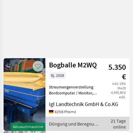
Bogballe M2WQ
5.350
€
Bj. 2008
inkl. 19%
Streumengenverstellung
MwSt
Bordcomputer / Monitor,
4.495,80 €
exkl.
Beleuchtung/Warntafeln,
Igl Landtechnik GmbH & Co.KG
Leistungsmonitor,
Mechanisch,
92536 Pfreimd
Bedienterminal, Plane,
21 Tage
Wiegeeinrichtung, ISOBUS,
Düngung und Beregnung
online
Gebrauchtmaschine
Rollvor
/ Bogballe