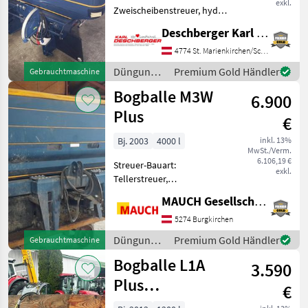
exkl.
Zweischeibenstreuer, hydr.
Betätigung,
Deschberger Karl Landtechnik GesmbH & Co KG
Grenzstreueinrichtung
Bogballe L 15
4774 St. Marienkirchen/Schärding
Düngerstreuer (BJ: 2025) -
Düngung
Premium Gold Händler
Gebrauchtmaschine
neuwertig mit 2
und
Bogballe M3W
Behälteraufsätzen
6.900
Beregnung
(Gesamtinhalt m
/ Bogballe
Plus
€
Bj. 2003
4000 l
inkl. 13%
MwSt./Verm.
6.106,19 €
Streuer-Bauart:
exkl.
Tellerstreuer,
Streumengenverstellung
MAUCH Gesellschaft m.b.H. & Co.KG
Zum Verkauf steht ein Gut
erhaltener Bogballe
5274 Burgkirchen
Wiegestreuer!
Düngung
Premium Gold Händler
Gebrauchtmaschine
!Privatverkauf!
und
Bogballe L1A
Ausstattung: - Terminal -
3.590
Beregnung
/ Bogballe
Plus
€
Düngerstreuer