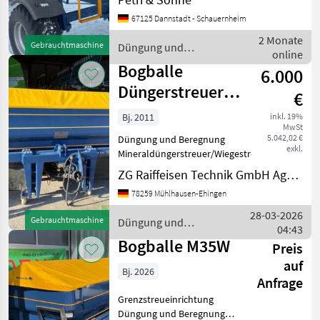
Streumengenverstellung
67125 Dannstadt - Schauernheim
Verkauf erfolgt im
Kundenauftrag ! Sehr
2 Monate
Gebrauchtmaschine
Düngung und
gepflegt Bogballe
online
Beregnung / Bogballe
Düngerstreuer M2 W
Bogballe
6.000
Baujahr 2011
Düngerstreuer
€
M2W OZ
Bj. 2011
inkl. 19%
MwSt
5.042,02 €
Düngung und Beregnung
exkl.
Mineraldüngerstreuer/Wiegestreuer
ZG Raiffeisen Technik GmbH Agrartechnik Mühlhausen
78259 Mühlhausen-Ehingen
28-03-2026
Gebrauchtmaschine
Düngung und
04:43
Beregnung / Bogballe
Bogballe M35W
Preis
auf
Bj. 2026
Anfrage
Grenzstreueinrichtung
Düngung und Beregnung