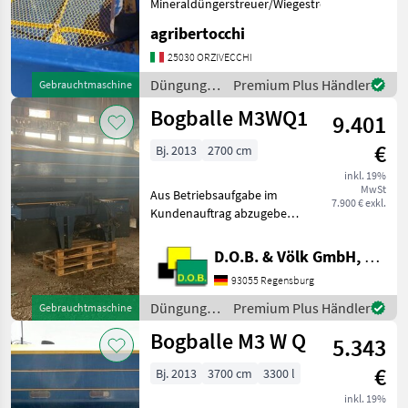
Mineraldüngerstreuer/Wiegestreuer
agribertocchi
25030 ORZIVECCHI
Düngung
Premium Plus Händler
Gebrauchtmaschine
und
Bogballe M3WQ1
9.401
Beregnung
/ Bogballe
€
Bj. 2013
2700 cm
inkl. 19%
MwSt
Aus Betriebsaufgabe im
7.900 € exkl.
Kundenauftrag abzugeben
Sprechen Sie uns für
weitere Informationen oder
D.O.B. & Völk GmbH, Filiale Regensburg
einen Besichtigungstermin
93055 Regensburg
gerne an! Wir sprechen
Deutsch! We speak
Düngung
Premium Plus Händler
Gebrauchtmaschine
und
Bogballe M3 W Q
5.343
Beregnung
/ Bogballe
€
Bj. 2013
3700 cm
3300 l
inkl. 19%