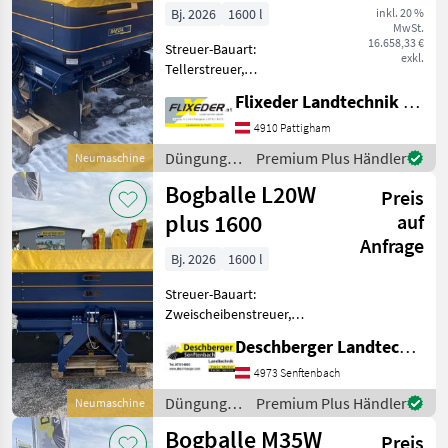
Bj. 2026
1600 l
inkl. 20 %
MwSt.
16.658,33 €
Streuer-Bauart:
exkl.
Tellerstreuer,
Grenzstreueinrichtung,
Flixeder Landtechnik GmbH
Streumengenverstellung
Seit über 50 Jahren
4910 Pattigham
Entwickler der integrierten
Düngung
Premium Plus Händler
Neumaschine
Wiegetechnik. Dänischer
und
Bogballe L20W
Innovationsführer
Preis
Beregnung
/ Bogballe
plus 1600
auf
Anfrage
Bj. 2026
1600 l
Streuer-Bauart:
Zweischeibenstreuer,
Abdrehprobenset, hydr.
Deschberger Landtechnik GmbH
Betätigung,
Grenzstreueinrichtung,
4973 Senftenbach
Streumengenverstellung
Düngung
Premium Plus Händler
Neumaschine
Neuer Wiegestreuer
und
Bogballe M35W
Bogballe L 20 W plus - 1600
Preis
Beregnung