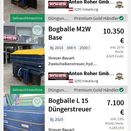
Anton Roher GmbH (ACA Center Roher)
Streumengenverstellung *
Kalibrator Zurf
3250 Wieselburg
Bedienterminal *
Düngung
Premium Gold Händler
Gebrauchtmaschine
Abdeckschwenkplane *
und
Bogballe M2W
Siebgitter * mechanische
10.350
Beregnung
/ Bogballe
Base
€
Bj. 2014
368 h
2500 l
inkl. 20 %
MwSt.
8.625 € exkl.
Streuer-Bauart:
Zweischeibenstreuer, hydr.
Betätigung,
Anton Roher GmbH (ACA Center Roher)
Grenzstreueinrichtung,
Streumengenverstellung *
3250 Wieselburg
Abdeckschwenkplane *
Düngung
Premium Gold Händler
Gebrauchtmaschine
Kalibrator-Zurf
und
Bogballe L 15
Bedienterminal * elektr. U
7.100
Beregnung
/ Bogballe
Düngerstreuer
€
Bj. 2025
inkl. 13%
MwSt./Verm.
6.283,19 €
Streuer-Bauart: