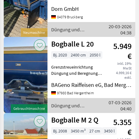
Mineraldüngerstreuer/Wiegestreuer
Dorn GmbH
84079 Bruckberg
20-03-2026
Düngung und
04:38
Neumaschine
Beregnung / Bogballe
Bogballe L 20
5.949
€
Bj. 2020
2400 cm
2050 l
inkl. 19%
Grenzstreueinrichtung
MwSt
Düngung und Beregnung
4.999,16 €
exkl.
Mineraldüngerstreuer/Wiegestreuer
BAGeno Raiffeisen eG, Bad Mergentheim
97980 Bad Mergentheim
07-03-2026
Düngung und
04:40
Gebrauchtmaschine
Beregnung / Bogballe
Bogballe M 2 Q
5.355
€
Bj. 2008
3450 m³
27 cm
3450 l