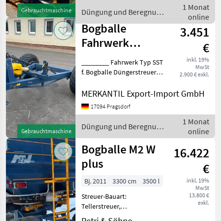
Bordcomputer -
1 Monat
Gebrauchtmaschine
Düngung und Beregnung
Arbeitsbreite 24 m -
online
/ Bogballe
Streusystem: Schei
Bogballe
3.451
Fahrwerk
€
Düngerstreuer
inkl. 19%
________ Fahrwerk Typ SST
MwSt
f. Bogballe Düngerstreuer
2.900 € exkl.
Einachser Befestigung
DÃƒÂ¼ngerstreuer per 3-
MERKANTIL Export-Import GmbH
Punkt Zugöse mechan.
17094 Pragsdorf
Stütfuß zul.
1 Monat
Gesamtgewicht: 3.500kg Ber
Düngung und Beregnung
online
Gebrauchtmaschine
/ Bogballe
Bogballe M2 W
16.422
plus
€
Bj. 2011
3300 cm
3500 l
inkl. 19%
MwSt
13.800 €
Streuer-Bauart:
exkl.
Tellerstreuer,
Grenzstreueinrichtung,
Petri & Söhne