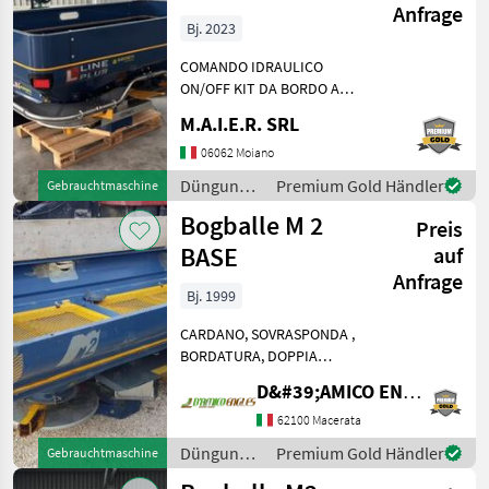
Anfrage
Bj. 2023
COMANDO IDRAULICO
ON/OFF KIT DA BORDO A
CENTRO CAMPO CON
M.A.I.E.R. SRL
ESCLUSIONE DI UN DISCO
CARDANO Düngung und
06062 Moiano
Beregnung
Düngung
Premium Gold Händler
Gebrauchtmaschine
Mineraldüngerstreuer/Wiegestreuer
und
Bogballe M 2
Preis
Beregnung
/ Bogballe
BASE
auf
Anfrage
Bj. 1999
CARDANO, SOVRASPONDA ,
BORDATURA, DOPPIA
VENTOLA IDRAULICA
D&#39;AMICO ENGLES SRL
Düngung und Beregnung
Mineraldüngerstreuer/Wiegestreuer
62100 Macerata
Düngung
Premium Gold Händler
Gebrauchtmaschine
und