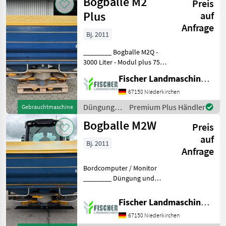
Bogballe M2
Preis
Beregnung
/ Bogballe
Plus
auf
Anfrage
Bj. 2011
________ Bogballe M2Q -
3000 Liter - Modul plus 750
Liter - Modul plus 450 Liter -
Fischer Landmaschinen GmbH
Grundmaschine mit
Serienausstattung: -
67150 Niederkirchen
quadro-System zur
Düngung
Premium Plus Händler
Gebrauchtmaschine
schnellen Abdrehprobe
und
Bogballe M2W
Preis
Beregnung
/ Bogballe
auf
Bj. 2011
Anfrage
Bordcomputer / Monitor
________ Düngung und
Beregnung
Mineraldüngerstreuer/Wiegestreuer
Fischer Landmaschinen GmbH
67150 Niederkirchen