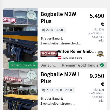
verfeinern
Bogballe M2W
5.490
Kategorie
Land
Filter
2
Plus
€
94
Bj. 2005
3000 l
inkl. 13%
AKTUELLER
Zurücksetzen
Ergebnisse
MwSt./Verm.
PFAD
4.858,41 €
anzeigen
Streuer-Bauart:
exkl.
Bogballe
Zweischeibenstreuer, hydr.
M45
Betätigung,
Anton Roher GmbH (ACA Center Roher)
Grenzstreueinrichtung,
KATEGORIE
Streumengenverstellung *
3250 Wieselburg
WÄHLEN
Kalibrator Zurf Terminal *
Düngung
Premium Gold Händler
Gebrauchtmaschine
Gelenkwelle * Beleuchtung
Landtechnik
91
und
Bogballe M2W L
* Siebgit
9.250
Beregnung
/ Bogballe
Plus
Kommunaltechnik
3
€
Bj. 2003
93 h
2500 l
inkl. 13%
MARKTPLATZ
MwSt./Verm.
8.185,84 €
Streuer-Bauart:
exkl.
Marktplatz
Händlerangebote
Kleinanzeigen
Zweischeibenstreuer,
Grenzstreueinrichtung,