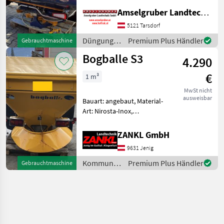
Grenzstreueinrichtung
Amselgruber Landtechnik GmbH
BOQBALLE L 15 Plus 1150
Liter Inhalt • Hydraulische
5121 Tarsdorf
Bedienung • Beleuchtung
Düngung
Premium Plus Händler
Gebrauchtmaschine
LED • A2T 10-15mt Streuflüg
und
Bogballe S3
4.290
Beregnung
/ Bogballe
€
1 m³
MwSt nicht
ausweisbar
Bauart: angebaut, Material-
Art: Nirosta-Inox,
Schieberbetätigung:
hydraulisch, Rührwelle,
ZANKL GmbH
Lichtanlage, Abdeckplane
9631 Jenig
Bogballe Streuer Standort:
9631 Jenig 7 - Bogball
Kommunalgeräte
Premium Plus Händler
Gebrauchtmaschine
/ Bogballe