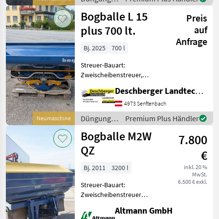
Neuer Düngestreuer
und
Bogballe L 15
Bogballe L20 plus -
Preis
Beregnung
Behälter 11
/ Bogballe
plus 700 lt.
auf
Anfrage
Bj. 2025
700 l
Streuer-Bauart:
Zweischeibenstreuer,
Abdrehprobenset, hydr.
Deschberger Landtechnik GmbH
Betätigung,
Grenzstreueinrichtung,
4973 Senftenbach
Streumengenverstellung
Düngung
Premium Plus Händler
Neumaschine
Neuer Düngestreuer
und
Bogballe M2W
Bogballe L 15 plus - 700
7.800
Beregnung
Liter
/ Bogballe
QZ
€
Bj. 2011
3200 l
inkl. 20 %
MwSt.
6.500 € exkl.
Streuer-Bauart:
Zweischeibenstreuer
Bogballe
Altmann GmbH
Wiegedüngerstreuer Plane,