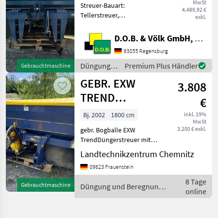
MwSt
Streuer-Bauart:
4.489,92 €
Tellerstreuer,
exkl.
Grenzstreueinrichtung,
Streumengenverstellung
D.O.B. & Völk GmbH, Filiale Regensburg
Streuscheiben für die
93055 Regensburg
Arbeitsbreite von 27-30
Meter verbaut inkl.
Düngung
Premium Plus Händler
Gebrauchtmaschine
Bedienungsanleitung und
und
GEBR. EXW
3.808
Beregnung
/ Bogballe
TREND
€
BOGBALLE
Bj. 2002
1800 cm
inkl. 19%
MwSt
DÜNGE
3.200 € exkl.
gebr. Bogballe EXW
TrendDüngerstreuer mit
mechanischem Antrieb
Landtechnikzentrum Chemnitz
WiegeeinrichtungFüllmenge
09623 Frauenstein
ca. 2.200 Liter18 Meter
Arbeitsbreiteinkl.
8 Tage
Gebrauchtmaschine
Düngung und Beregnung
Bedienteil, Gelenkwelle,
online
/ Bogballe
Dokument