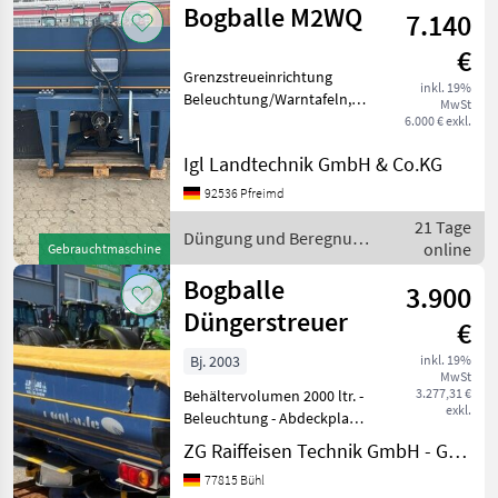
Bogballe M2WQ
7.140
€
Grenzstreueinrichtung
inkl. 19%
Beleuchtung/Warntafeln,
MwSt
Mechanisch,
6.000 € exkl.
Bedienterminal,
Igl Landtechnik GmbH & Co.KG
Wiegeeinrichtung,
Behälteraufsatz, elektrische
92536 Pfreimd
Schieberbetätigung,
21 Tage
Betriebsstundenzäh
Düngung und Beregnung
online
Gebrauchtmaschine
/ Bogballe
Bogballe
3.900
Düngerstreuer
€
Bj. 2003
inkl. 19%
MwSt
3.277,31 €
Behältervolumen 2000 ltr. -
exkl.
Beleuchtung - Abdeckplane
- automatische
ZG Raiffeisen Technik GmbH - Gebrauchtmaschinenzentrum
Streumengenreg. -
77815 Bühl
Grenzstreueinrichtung -