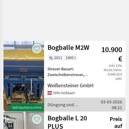
Bogballe M2W
10.900
€
Bj. 2011
1800 l
inkl. 13%
Streuer-Bauart:
MwSt./Verm.
Zweischeibenstreuer,
9.646,02 €
exkl.
Abdrehprobenset,
Weißensteiner GmbH
Grenzstreueinrichtung,
Streumengenverstellung
3354 Wolfsbach
Bogballe M2W mit 1.800ltr.
03-03-2026
Fassungsvermögen, Bj.
Düngung und
08:21
Gebrauchtmaschine
2011 mit Zurf Termi
Beregnung / Bogballe
Bogballe L 20
Preis
PLUS
auf