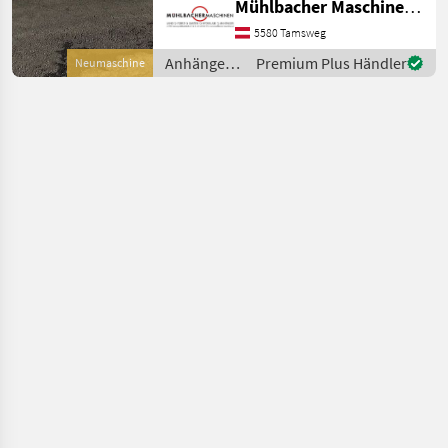
Mühlbacher Maschinen GmbH
Ladehöhe, Stützrad
automatik - Bordwände in
5580 Tamsweg
Alu, Eckrungen abnehmbar
Anhänger /
Premium Plus Händler
Neumaschine
- 6 S
Böckmann