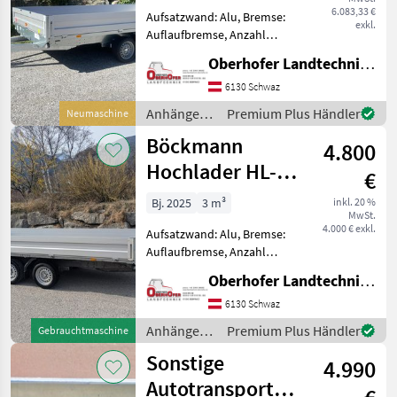
mit Schienen
6.083,33 €
Aufsatzwand: Alu, Bremse:
exkl.
Auflaufbremse, Anzahl
Achsen: Tandemachser,
Oberhofer Landtechnik GmbH
Bordwand: Alu,
Typenschein, Verzurröse,
6130 Schwaz
Verladerampe Hochlader
Anhänger /
Premium Plus Händler
Neumaschine
HL-AL 4121/35 F Innenmaße
Böckmann
Böckmann
: 4140, 00x2
4.800
Hochlader HL-AL
€
4118/35F 3500kg
Bj. 2025
3 m³
inkl. 20 %
MwSt.
4.000 € exkl.
Aufsatzwand: Alu, Bremse:
Auflaufbremse, Anzahl
Achsen: Tandemachser,
Oberhofer Landtechnik GmbH
Bordwand: Alu,
Typenschein, Verzurröse
6130 Schwaz
Hochlader HL-AL 4118/35 F
Anhänger /
Premium Plus Händler
Gebrauchtmaschine
Erstzulassung: 03.01.2025
Böckmann
Sonstige
Inne
4.990
Autotransporter,