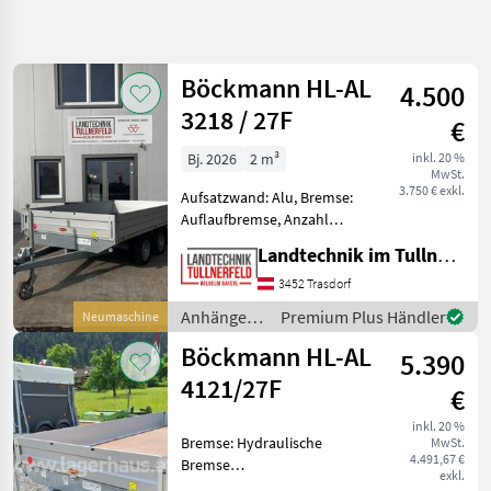
Suche
verfeinern
Böckmann HL-AL
4.500
Kategorie
Land
Filter
2
3218 / 27F
€
21
Bj. 2026
2 m³
inkl. 20 %
AKTUELLER
Zurücksetzen
Ergebnisse
MwSt.
PFAD
3.750 € exkl.
anzeigen
Aufsatzwand: Alu, Bremse:
Boeckmann
Auflaufbremse, Anzahl
Pkw
Achsen: Tandemachser,
Anhaenger
Landtechnik im Tullnerfeld Wilhelm Bayerl GmbH
Bordwand: Alu,
Hochlader Hl
Typenschein, Verzurröse,
Al 4121 27
3452 Trasdorf
Typenschein **neuer
Anhänger /
Premium Plus Händler
Neumaschine
KATEGORIE
Böckmann HL-AL 3218 /
Böckmann
WÄHLEN
Böckmann HL-AL
27F** (Wir haben a
5.390
4121/27F
Landtechnik
21
€
inkl. 20 %
Bremse: Hydraulische
MARKTPLATZ
MwSt.
4.491,67 €
Bremse
exkl.
Marktplatz
Händlerangebote
Kleinanzeigen
Ausstellungsmodell 4140 x