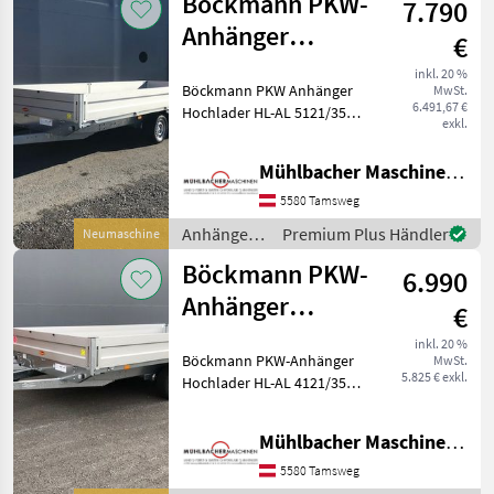
Böckmann PKW-
7.790
Anhänger
€
Hochlader HL-AL
inkl. 20 %
Böckmann PKW Anhänger
MwSt.
5121/35F
6.491,67 €
Hochlader HL-AL 5121/35F -
5,10x2,10m
exkl.
niedriges Fahrwerk -
Stützrad automatik -
Mühlbacher Maschinen GmbH
Bordwände in Alu, Eck- und
Mittelrungen abnehmbar -
5580 Tamsweg
8 Stück Zurrbügel
Anhänger /
Premium Plus Händler
Neumaschine
Böckmann
Böckmann PKW-
6.990
Anhänger
€
Hochlader HL-AL
inkl. 20 %
Böckmann PKW-Anhänger
MwSt.
4121/35F 3,5to
5.825 € exkl.
Hochlader HL-AL 4121/35F -
niedrige Ladehöhe -
Stützrad automatik -
Mühlbacher Maschinen GmbH
Bordwände in Alu -
Eckrungen abnehmbar - 6
5580 Tamsweg
Stück Zurrbügel - Auflau