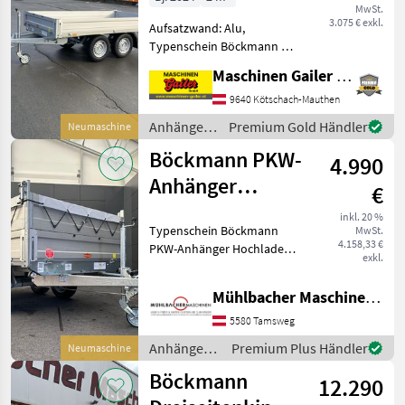
MwSt.
Hochlader
3.075 € exkl.
Aufsatzwand: Alu,
Typenschein Böckmann HL-
AL 3016/27 ECO XXL PKW-
Maschinen Gailer GmbH
Anhänger Tandem-
Hochlader! * Innenlänge
9640 Kötschach-Mauthen
3060mm, Innenbreite
Anhänger /
Premium Gold Händler
Neumaschine
1650mm, Alu-
Böckmann
Böckmann PKW-
Bordwandhöhe 300mm *
4.990
Gesa
Anhänger
€
Hochlader HL-AL
inkl. 20 %
Typenschein Böckmann
MwSt.
3016/27
4.158,33 €
PKW-Anhänger Hochlader
3,0x1,60m
exkl.
HL-AL 3016/27 Eco XXL -
Bordwände in Alu - mit
Mühlbacher Maschinen GmbH
Langwegverschlüssen -
Lichtanlage mit
5580 Tamsweg
Rückfahrscheinwerfer und
Anhänger /
Premium Plus Händler
Neumaschine
Stecke
Böckmann
Böckmann
12.290