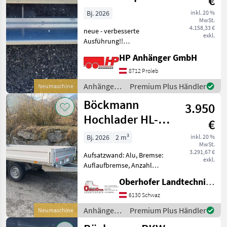
€
Fahrzeugtransporter,
Bj. 2026
inkl. 20 %
MwSt.
Plateauanh
4.158,33 €
neue - verbesserte
exkl.
Ausführung!!
4100x2150x300mm
HP Anhänger GmbH
Bordwände ALU Eloxiert,
abklapp u.- abnehmbar
8712 Proleb
Ladehöhe 610mm, Räder
Anhänger /
Premium Plus Händler
Neumaschine
195/55R10C Tandem
Sonstige
Böckmann
2700kg GG, NL 2046 kg
3.950
Stahlrahm
Hochlader HL-AL
€
3016/27 2700kg
Bj. 2026
2 m³
inkl. 20 %
MwSt.
3.291,67 €
Aufsatzwand: Alu, Bremse:
exkl.
Auflaufbremse, Anzahl
Achsen: Tandemachser,
Oberhofer Landtechnik GmbH
Bordwand: Alu,
Typenschein, Verzurröse,
6130 Schwaz
Typenschein Hochlader
Anhänger /
Premium Plus Händler
Neumaschine
PKW-Anhänger HL-AL
Böckmann
3016/27 F Innenmaße