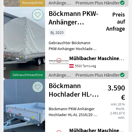
Anhänger /
Premium Plus Händler
Neumaschine
Böckmann
Böckmann PKW-
Preis
Anhänger
auf
Anfrage
Hochlader HL-AL
Bj. 2025
4121/27F,
Gebrauchter Böckmann
gebraucht
PKW-Anhänger Hochlader
HL-AL 4121/27F neuwertiger
Mühlbacher Maschinen GmbH
Zustand!! Im
Kundenauftrag zu
5580 Tamsweg
verkaufen, deshalb
Anhänger /
Premium Plus Händler
Gebrauchtmaschine
PRIVATVERKAUF -
Böckmann
Böckmann
erstmalige Zulassung 04/
3.590
Hochlader HL-AL
€
2516/20 2to
inkl. 20 %
Böckmann PKW-Anhänger
MwSt.
2,56x1,65m
2.991,67 €
Hochlader HL-AL 2516/20 -
exkl.
Bordwände in Alu - mit
Langwegverschlüssen -
Mühlbacher Maschinen GmbH