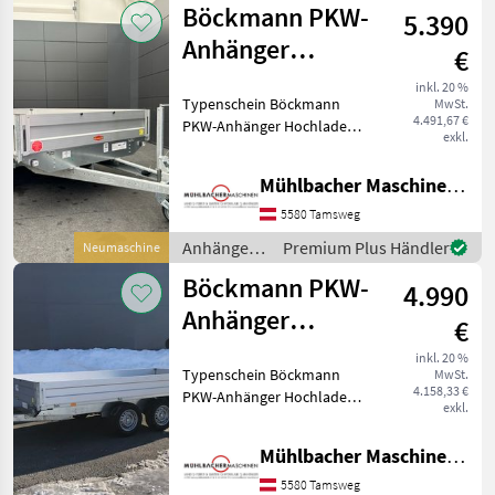
Böckmann PKW-
5.390
Anhänger
€
Hochlader HL-AL
inkl. 20 %
Typenschein Böckmann
MwSt.
3218/27F
4.491,67 €
PKW-Anhänger Hochlader
3,24x1,80m
exkl.
HL-AL 3218/27F niedrige
Ladehöhe - Bordwände in
Mühlbacher Maschinen GmbH
Alu - Eckrungen abnehmbar
- mit Langwegverschluss - 6
5580 Tamsweg
Stück Zurrb
Anhänger /
Premium Plus Händler
Neumaschine
Böckmann
Böckmann PKW-
4.990
Anhänger
€
Hochlader HL-AL
inkl. 20 %
Typenschein Böckmann
MwSt.
4121/27
4.158,33 €
PKW-Anhänger Hochlader
4,14x2,10m
exkl.
HL-AL 4121/27 - 14"
Bereifung - 6 Stück
Mühlbacher Maschinen GmbH
Zurrbügel - Stützrad
automatik - Bordwände in
5580 Tamsweg