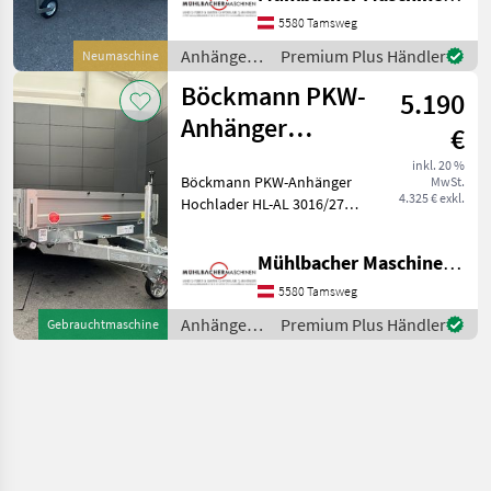
Lichtanlage mit
Rückfahrscheinwerfer und
5580 Tamsweg
Stecker 13-polig - 4 Zur
Anhänger /
Premium Plus Händler
Neumaschine
Böckmann
Böckmann PKW-
5.190
Anhänger
€
Hochlader HL-AL
inkl. 20 %
Böckmann PKW-Anhänger
MwSt.
3016/27F
4.325 € exkl.
Hochlader HL-AL 3016/27F -
3,0x1,60m
Bordwände in Alu - mit
Langwegverschlüssen -
Mühlbacher Maschinen GmbH
Lichtanlage mit
Rückfahrscheinwerfer und
5580 Tamsweg
Stecker 13-polig - 6 Stü
Anhänger /
Premium Plus Händler
Gebrauchtmaschine
Böckmann