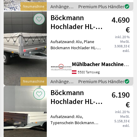
Alu - Eckrungen abnehmba
Anhänger /
Premium Plus Händler
Neumaschine
Böckmann
Böckmann
4.690
Hochlader HL-AL
€
3016/20
inkl. 20 %
Aufsatzwand: Alu, Plane
MwSt.
3.908,33 €
Böckmann Hochlader HL-AL
exkl.
3016/20 - freitragende
Deichsellänge 1200mm -
Mühlbacher Maschinen GmbH
Stützrad - Bordwände in
Alu - 6 Stück Zurrbügel in
5580 Tamsweg
Seitenblende m
Anhänger /
Premium Plus Händler
Neumaschine
Böckmann
Böckmann
6.190
Hochlader HL-AL
€
4121/27F
inkl. 20 %
Aufsatzwand: Alu,
MwSt.
niedere
5.158,33 €
Typenschein Böckmann
Bauweise
exkl.
Hochlader 4121/27 F
niedere Bauweise - niedrige