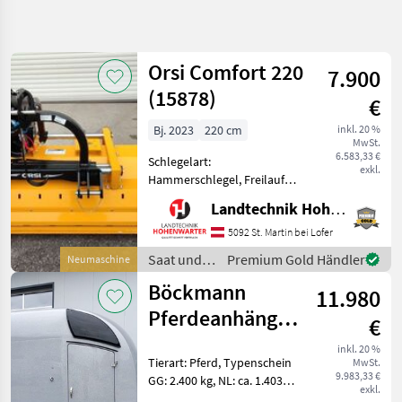
Suche
verfeinern
Orsi Comfort 220
7.900
Kategorie
Land
Filter
2
(15878)
€
3
Bj. 2023
220 cm
inkl. 20 %
AKTUELLER
Zurücksetzen
Ergebnisse
MwSt.
PFAD
6.583,33 €
anzeigen
Schlegelart:
exkl.
Boeckmann
Hammerschlegel, Freilauf
Pferdeanhaenger
im Getriebe, hydr.
Comfort 22
Landtechnik Hohenwarter GmbH
Seitenverschub, Räder zur
Tiefenführung
5092 St. Martin bei Lofer
KATEGORIE
Produktbeschreibung Orsi
WÄHLEN
Saat und
Premium Gold Händler
Neumaschine
Comfort 220 Ich freue mich,
Pflege /
Böckmann
Ihnen im Maschine
Landtechnik
3
11.980
Orsi
Pferdeanhänger
€
MARKTPLATZ
Comfort (22) mit
inkl. 20 %
Tierart: Pferd, Typenschein
MwSt.
Zubehör
Marktplatz
Händlerangebote
Kleinanzeigen
9.983,33 €
GG: 2.400 kg, NL: ca. 1.403
exkl.
kg, EG: ca. 997 kg