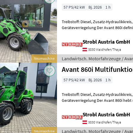
57 PS/42 kW
Bj. 2026
1 h
Treibstoff: Diesel, Zusatz-Hydraulikkreis
Geräteverriegelung Der Avant 860i defini
Kompaktladers neu, indem er b
Strobl Austria GmbH
3830 Waidhofen/Thaya
Landwirtsch. Motorfahrzeuge / Ava
Neumaschine
Avant 860i Multifunkti
57 PS/42 kW
Bj. 2026
1 h
Treibstoff: Diesel, Zusatz-Hydraulikkreis,
Geräteverriegelung Der Avant 860i hebt 
außergewöhnliche Leistungsfähigkeit un
Strobl Austria GmbH
3830 Waidhofen/Thaya
Landwirtsch. Motorfahrzeuge / Ava
Neumaschine