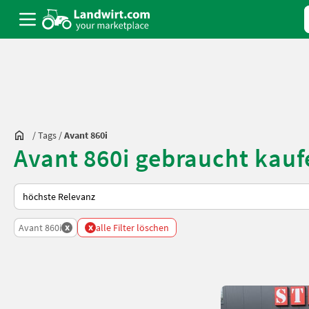
/
Tags
/
Avant 860i
Avant 860i gebraucht kauf
So wird auf Landwirt.com sortiert
x
x
Avant 860i
alle Filter löschen