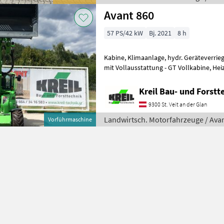
Avant 860
57 PS/42 kW
Bj. 2021
8 h
Kabine, Klimaanlage, hydr. Geräteverrie
mit Vollausstattung - GT Vollkabine, Heizung und Klima, auf
Silentblöcken gelagerte Vollkabine mi
Kreil Bau- und Forstt
9300 St. Veit an der Glan
Landwirtsch. Motorfahrzeuge / Ava
Vorführmaschine