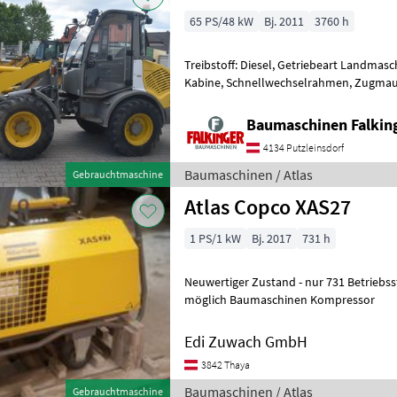
65 PS/48 kW
Bj. 2011
3760 h
Treibstoff: Diesel, Getriebeart Landmasc
Kabine, Schnellwechselrahmen, Zugmaul,
hydr. Geräteverriegelung mit Schaufel 
Baumaschinen Falkin
4134 Putzleinsdorf
Baumaschinen / Atlas
Gebrauchtmaschine
Atlas Copco XAS27
1 PS/1 kW
Bj. 2017
731 h
Neuwertiger Zustand - nur 731 Betriebs
möglich Baumaschinen Kompressor
Edi Zuwach GmbH
3842 Thaya
Baumaschinen / Atlas
Gebrauchtmaschine