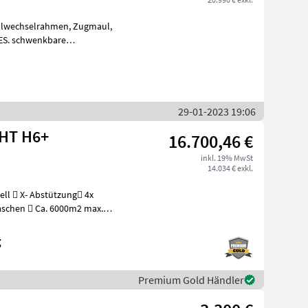
ellwechselrahmen, Zugmaul,
2ES. schwenkbare
Laderschwinge Hydraulischer Schnellwechsler, Zus
29-01-2023 19:06
GHT H6+
16.700,46 €
inkl. 19% MwSt
14.034 € exkl.
g
Premium Gold Händler