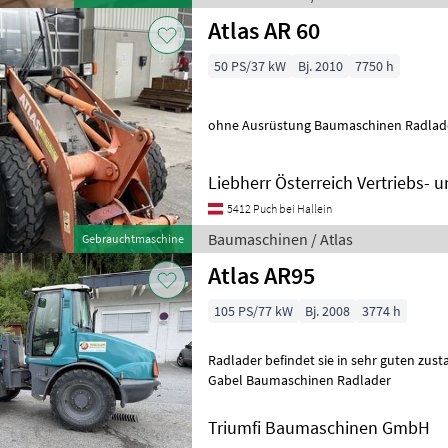
Atlas AR 60
50 PS/37 kW
Bj. 2010
7750 h
ohne Ausrüstung Baumaschinen Radlad
Liebherr Österreich Vertriebs-
5412 Puch bei Hallein
Baumaschinen / Atlas
Gebrauchtmaschine
Atlas AR95
105 PS/77 kW
Bj. 2008
3774 h
Radlader befindet sie in sehr guten zust
Gabel Baumaschinen Radlader
Triumfi Baumaschinen GmbH