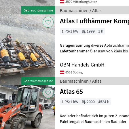
5500 Mitterberghütten
Baumaschinen / Atlas
Gebrauchtmaschine
Atlas Lufthämmer Ko
1 PS/1 kW
Bj. 1999
1 h
Garagenräumung diverse Abbruchhämme
Lafettenhammer Öler usw. von klein bis 
teilweise überprüft und ausprobiert, a
OBM Handels GmbH
8561 Söding
Baumaschinen / Atlas
Gebrauchtmaschine
Atlas 65
1 PS/1 kW
Bj. 2000
4524 h
Radlader befindet sich im guten Zustand 
Palettengabel Baumaschinen Radlader