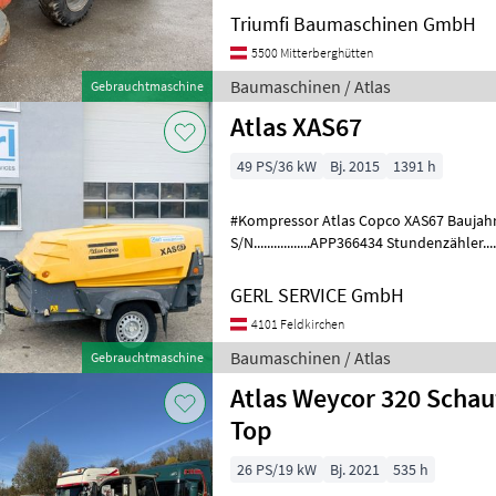
Triumfi Baumaschinen GmbH
5500 Mitterberghütten
Baumaschinen / Atlas
Gebrauchtmaschine
Atlas XAS67
49 PS/36 kW
Bj. 2015
1391 h
#Kompressor Atlas Copco XAS67 Baujahr.....
S/N.................APP366434 Stundenzähler......
3 Zyl. Deutz Gewicht.
GERL SERVICE GmbH
4101 Feldkirchen
Baumaschinen / Atlas
Gebrauchtmaschine
Atlas Weycor 320 Scha
Top
26 PS/19 kW
Bj. 2021
535 h