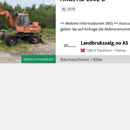
Bj. 1979
== Weitere Informationen (NO) == mascus_category: Bagger Bitte
geben Sie auf Anfrage die Referenznumm
finden Sie unter en.landbrukssalg.no
Landbrukssalg.no AS
7080 H Trondheim – Tromsø
Baumaschinen / Atlas
Gebrauchtmaschine