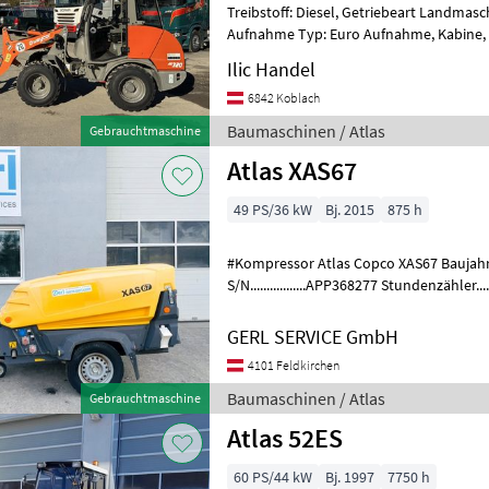
Treibstoff: Diesel, Getriebeart Landmasc
Aufnahme Typ: Euro Aufnahme, Kabine, Z
Waycor 320 Palettengabel Scha
Ilic Handel
6842 Koblach
Baumaschinen / Atlas
Gebrauchtmaschine
Atlas XAS67
49 PS/36 kW
Bj. 2015
875 h
#Kompressor Atlas Copco XAS67 Baujahr.....
S/N.................APP368277 Stundenzähler......
Zyl. Deutz Gewicht....
GERL SERVICE GmbH
4101 Feldkirchen
Baumaschinen / Atlas
Gebrauchtmaschine
Atlas 52ES
60 PS/44 kW
Bj. 1997
7750 h