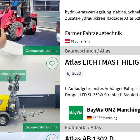
hydr. Geräteverriegelung, Kabine, Schn
Zusatz-Hydraulikkreis Radlader Atlas 5
Farmer Fahrzeugtechnik
6123 Terfens
Baumaschinen / Atlas
Gebrauchtmaschine
Atlas LICHTMAST HILI
Bj. 2023
 Auflaufgebremstes Anhänger Fahrgestell  X- Abstützung 4x
Doppel LED SL 350W Strahler  Staplertaschen  Ca. 6000m2 max.
Ausleuchtfläche  8m Vertikal
BayWa GMZ Manchin
85077 Manching
Flohmarkt / Atlas
Gebrauchtmaschine
Atlas AB 1302 D