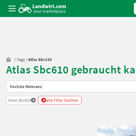
/
Tags
/
Atlas Sbc610
Atlas Sbc610 gebraucht k
So wird auf Landwirt.com sortiert
x
x
Atlas Sbc610
alle Filter löschen