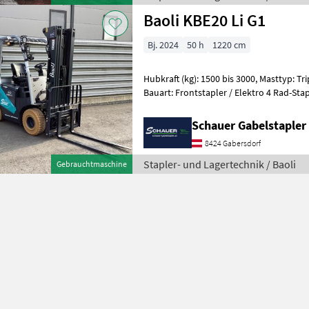
Baoli KBE20 Li G1
Bj. 2024
50 h
1220 cm
Hubkraft (kg): 1500 bis 3000, Masttyp: Trip
Bauart: Frontstapler / Elektro 4 Rad-Stapler, Tragkraft: 2
Hubhöhe: 4850mm, Bauhöhe: 2220m
Schauer Gabelstaple
8424 Gabersdorf
Stapler- und Lagertechnik / Baoli
Gebrauchtmaschine