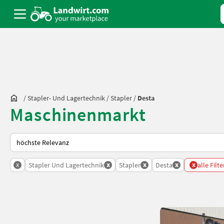
/
Stapler- Und Lagertechnik
/
Stapler
/
Desta
Maschinenmarkt
So wird auf Landwirt.com sortiert
x
x
x
x
x
Stapler Und Lagertechnik
Stapler
Desta
alle Filt