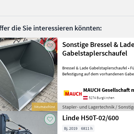
ffer die Sie interessieren könnten:
Sonstige Bressel & Lad
Gabelstaplerschaufel
Bressel & Lade Gabelstaplerschaufel • Für Gabelstapler zur
Befestigung auf dem vorhandenen Gabelträger (ISO 
Gabelträgerhöhe oder ISO 3 - 508mm Ga
MAUCH Gesellschaft m
5274 Burgkirchen
Stapler- und Lagertechnik / Sonstig
Neumaschine
Linde H50T-02/600
Bj. 2019
6811 h