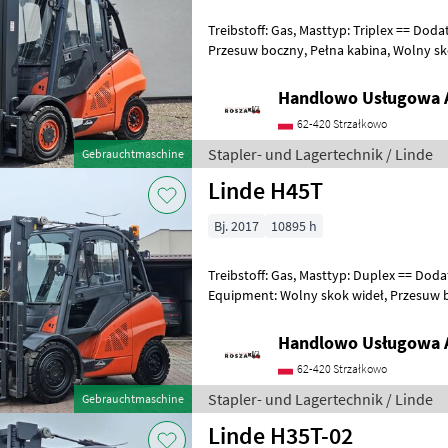
Treibstoff: Gas, Masttyp: Triplex == Dodatkowy o
Przesuw boczny, Pełna kabina, Wolny skok wideł Additional info: Stan:
Bardzo dobry, Możliwoś
Handlowo Usługowa A
62-420 Strzałkowo
Stapler- und Lagertechnik / Linde
Gebrauchtmaschine
Linde H45T
Bj. 2017
10895 h
Treibstoff: Gas, Masttyp: Duplex == Doda
Equipment: Wolny skok wideł, Przesuw boczny, Pełna kabina,
Ogrzewanie Additional info: Stan: Bardz
Handlowo Usługowa A
62-420 Strzałkowo
Stapler- und Lagertechnik / Linde
Gebrauchtmaschine
Linde H35T-02