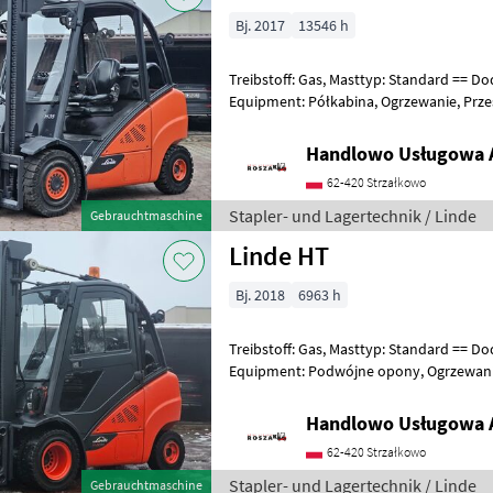
Bj. 2017
13546 h
Treibstoff: Gas, Masttyp: Standard == Do
Equipment: Półkabina, Ogrzewanie, Przesuw boczny Additional info:
Stan: Bardzo dobry, Możliwość UDT
Handlowo Usługowa A
62-420 Strzałkowo
Stapler- und Lagertechnik / Linde
Gebrauchtmaschine
Linde HT
Bj. 2018
6963 h
Treibstoff: Gas, Masttyp: Standard == Do
Equipment: Podwójne opony, Ogrzewanie, Pełna kabina, Przesuw
boczny Additional info: Stan: Bardzo do
Handlowo Usługowa A
62-420 Strzałkowo
Stapler- und Lagertechnik / Linde
Gebrauchtmaschine