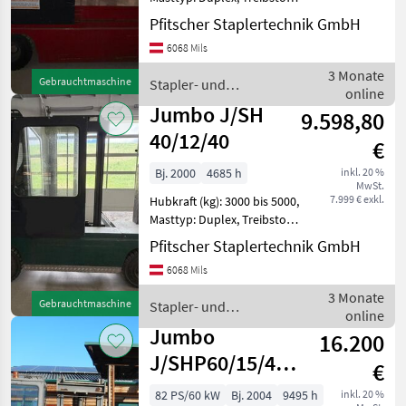
Elektrisch Bauart:
Pfitscher Staplertechnik GmbH
Seitenstapler / Elektro
Jungheinrich
6068 Mils
Seitenstapler, Tragkraft:
5000kg, Hubhöhe: 4000mm,
3 Monate
Toyota
Gebrauchtmaschine
Stapler- und
Bauhöhe: 2960m
online
Lagertechnik / Jumbo
Jumbo J/SH
9.598,80
Manitou
40/12/40
€
Still
Bj. 2000
4685 h
inkl. 20 %
MwSt.
Alle 47
7.999 € exkl.
Hubkraft (kg): 3000 bis 5000,
anzeigen
Masttyp: Duplex, Treibstoff:
Diesel Bauart: Seitenstapler
Pfitscher Staplertechnik GmbH
MARKTPLATZ
/ Seitenstapler, Tragkraft:
6068 Mils
4000kg, Hubhöhe: 4000mm,
Marktplatz
Händlerangebote
Kleinanzeigen
Freihub: 150mm, Bereifung
3 Monate
Gebrauchtmaschine
Stapler- und
online
Lagertechnik / Jumbo
Jumbo
16.200
J/SHP60/15/40
€
Dieselseitenstapler
82 PS/60 kW
Bj. 2004
9495 h
inkl. 20 %