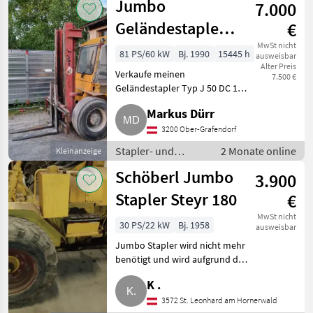
Jumbo
7.000
Stapler
Geländestapler
€
Typ J 50 DC 12 (5
MwSt nicht
81 PS/60 kW
Bj. 1990
15445 h
ausweisbar
Alter Preis
t Hubkraft)
Verkaufe meinen
7.500 €
Geländestapler Typ J 50 DC 12
mit 5 t Hubkraft. Motor und
Markus Dürr
Getriebe funktionieren
einwandfrei, das Fahrzeug
3200 Ober-Grafendorf
befindet sich optisch dem Alter
Stapler- und
2 Monate online
Kleinanzeige
und Verwen
Lagertechnik /
Schöberl Jumbo
3.900
Stapler
Stapler Steyr 180
€
MwSt nicht
30 PS/22 kW
Bj. 1958
ausweisbar
Jumbo Stapler wird nicht mehr
benötigt und wird aufgrund des
Alters als defekt verkauft.
K .
Bekannte Mängel: Reifen,
Bremsen, Getriebe laut. Springt
3572 St. Leonhard am Hornerwald