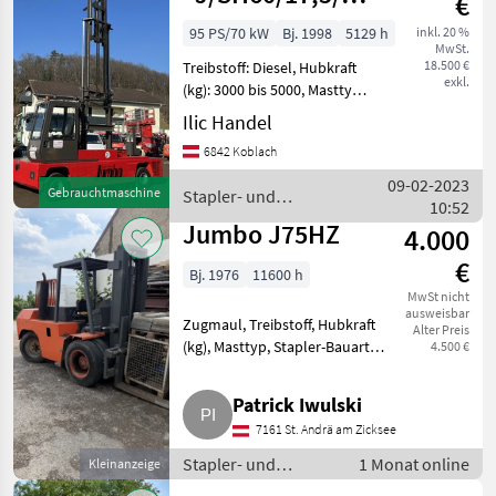
€
h Top !
95 PS/70 kW
Bj. 1998
5129 h
inkl. 20 %
MwSt.
18.500 €
Treibstoff: Diesel, Hubkraft
exkl.
(kg): 3000 bis 5000, Masttyp:
Triplex, Stapler-Bauart:
Ilic Handel
Vierwege-/Seitenstapler,
6842 Koblach
Kabine JUMBO ∗J/SH60/17,
5/75TV∗5219 h Top !
09-02-2023
Gebrauchtmaschine
Stapler- und
Seitenstapp
10:52
Lagertechnik / Jumbo
Jumbo J75HZ
4.000
€
Bj. 1976
11600 h
MwSt nicht
ausweisbar
Zugmaul, Treibstoff, Hubkraft
Alter Preis
(kg), Masttyp, Stapler-Bauart
4.500 €
Wird verkauft, da er zu wenig in
Verwendung ist. Stapler- und
Patrick Iwulski
Lagertechnik Stapler
7161 St. Andrä am Zicksee
Stapler- und
1 Monat online
Kleinanzeige
Lagertechnik /