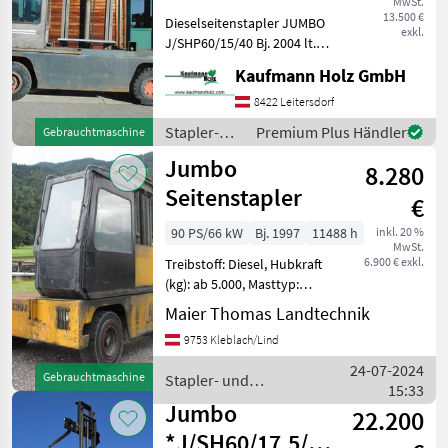
MwSt.
6 Tonnen Hubkr
13.500 €
Dieselseitenstapler JUMBO
exkl.
J/SHP60/15/40 Bj. 2004 lt.
Zähler 9.495 Stunden
Kaufmann Holz GmbH
Perkins Motor 6 Tonnen
Hubkraft 4 Meter Hubhöhe
8422 Leitersdorf
2, 90 Meter Bauhöhe 1, 50
Stapler-
Premium Plus Händler
Gebrauchtmaschine
Meter Ga
und
Jumbo
8.280
Lagertechnik
/ Jumbo
Seitenstapler
€
90 PS/66 kW
Bj. 1997
11488 h
inkl. 20 %
MwSt.
6.900 € exkl.
Treibstoff: Diesel, Hubkraft
(kg): ab 5.000, Masttyp:
Standard, Stapler-Bauart:
Maier Thomas Landtechnik
Vierwege-/Seitenstapler,
9753 Kleblach/Lind
Kabine Stapler- und
Lagertechnik Stapler
24-07-2024
Gebrauchtmaschine
Stapler- und
15:33
Lagertechnik / Jumbo
Jumbo
22.200
*J/SH60/17,5/75TV*5219