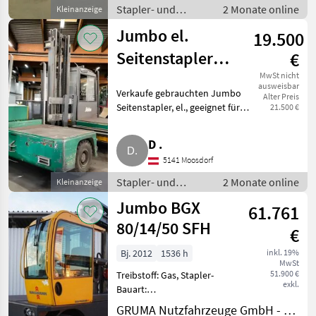
an, fährt und hebt.
Stapler- und
2 Monate online
Kleinanzeige
Lagertechnik /
Jumbo el.
19.500
Stapler
Seitenstapler
€
Holzbau
MwSt nicht
ausweisbar
Verkaufe gebrauchten Jumbo
Alter Preis
Zimmerei
Seitenstapler, el., geeignet für
21.500 €
Abbund
Hallenbetrieb, Hubkraft 5.000
kg, niedrige Bauweise, inkl.
D .
neue Batterie. Stapler- und
5141 Moosdorf
Lagertechnik Stapl
Stapler- und
2 Monate online
Kleinanzeige
Lagertechnik /
Jumbo BGX
61.761
Stapler
80/14/50 SFH
€
Bj. 2012
1536 h
inkl. 19%
MwSt
51.900 €
Treibstoff: Gas, Stapler-
exkl.
Bauart:
Vierwege-/Seitenstapler -
GRUMA Nutzfahrzeuge GmbH - Staplertechnik