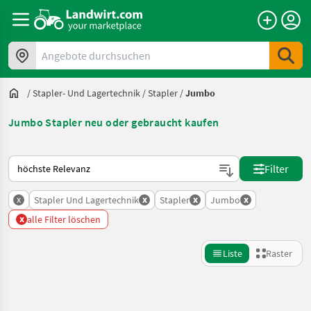
Angebote durchsuchen
/
Stapler- Und Lagertechnik
/
Stapler
/
Jumbo
Jumbo Stapler neu oder gebraucht kaufen
So wird auf Landwirt.com sortiert
Filter
x
x
x
x
Stapler Und Lagertechnik
Stapler
Jumbo
x
alle Filter löschen
Liste
Raster