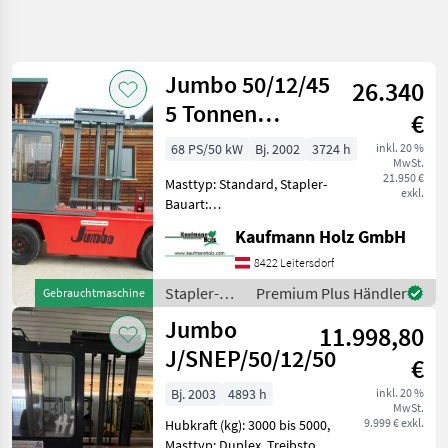
Suche
verfeinern
Jumbo 50/12/45
26.340
Kategorie
Land
Filter
4
5 Tonnen
€
Hubkraft - 4,5
11
68 PS/50 kW
Bj. 2002
3724 h
inkl. 20 %
AKTUELLER
Zurücksetzen
Ergebnisse
MwSt.
Meter Hubhöhe
PFAD
21.950 €
anzeigen
Masttyp: Standard, Stapler-
exkl.
Landtechnik
Bauart:
Vierwege-/Seitenstapler,
Stapler Und
Kaufmann Holz GmbH
Hubkraft (kg): ab 5.000,
Lagertechnik
Treibstoff: Diesel
8422 Leitersdorf
Stapler
Fahrzeugbeschreibung
Stapler-
Premium Plus Händler
Gebrauchtmaschine
Diesel Seiten Stapler
Jumbo
und
Jumbo
JUMBO 50/12/45
11.998,80
Lagertechnik
KATEGORIE
/ Jumbo
J/SNEP/50/12/50
WÄHLEN
€
Bj. 2003
4893 h
inkl. 20 %
Jumbo
MwSt.
9.999 € exkl.
Hubkraft (kg): 3000 bis 5000,
Linde
Masttyp: Duplex, Treibstoff: