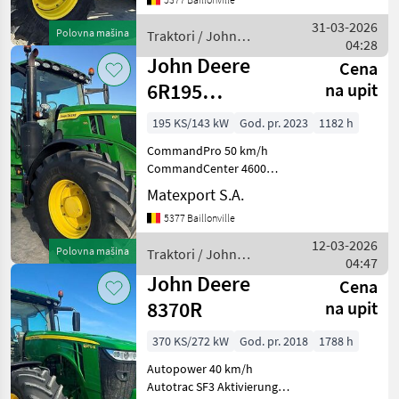
+ SF7000 ISOBUS-Steckdose
LED-Lichtpaket
31-03-2026
Polovna mašina
Traktori / John
Hydraulikpumpe 155 L/min
04:28
Deere
Zapfwelle
John Deere
Cena
6R195
na upit
CommandPro
195 KS/143 kW
God. pr. 2023
1182 h
CommandPro 50 km/h
CommandCenter 4600
Gefederte Vorderachse +
Matexport S.A.
Kabinenfederung AutoTrac
5377 Baillonville
+ SF6000 ISOBUS-Steckdose
LED-Lichtpaket
12-03-2026
Polovna mašina
Traktori / John
Hydraulikpumpe 155 L/min
04:47
Deere
Zapfwelle 54
John Deere
Cena
8370R
na upit
370 KS/272 kW
God. pr. 2018
1788 h
Autopower 40 km/h
Autotrac SF3 Aktivierung