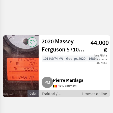
2020 Massey
44.000
Ferguson 5710M
€
Traktor
bez PDV-a
101 KS/74 kW
God. pr. 2020
1680 h
Stara cena
46.700 €
Pierre Mardaga
4140 Sprimont
Traktori /
1 mesec online
Oglas
Standardni traktori
(traktori točkaši)