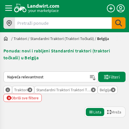
Pretraži ponude
/
Traktori
/
Standardni Traktori (traktori Točkaši)
/
Belgija
Ponuda: novi i rabljeni Standardni traktori (traktori
točkaši) u Belgija
Način na koji sortira Landwirt.com
Filteri
x
x
x
x
Traktori
Standardni Traktori Traktori Tockasi
Belgija
x
Obriši sve filtere
Lista
Mreža