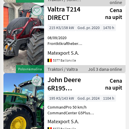
540/540E/1000
online
Deere
Hydraulische Zweileit
Valtra T214
Cena
DIRECT
na upit
215 KS/158 kW
God. pr. 2020
1470 h
08/09/2020
Frontktkraftheber
Frontzapfwelle 50 km/h
Matexport S.A.
Gefederte Vorderachse
Pneumatische Bremsanlage
5377 Baillonville
Klimaanlage Gefederte
Traktori / Valtra
Još 3 dana online
Polovna mašina
Kabine Kriechganggetriebe
John Deere
GPS-Vorbereitung
Cena
6R195
na upit
CommandPro
195 KS/143 kW
God. pr. 2024
1104 h
CommandPro 50 km/h
CommandCenter G5Plus
Gefederte Vorderachse +
Matexport S.A.
Kabinenfederung AutoTrac
5377 Baillonville