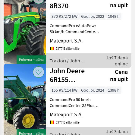
8R370
na upit
370 KS/272 kW
God. pr. 2022
1048 h
CommandPro eAutoPowr
50 km/h CommandCenter
4600 AutoTrac + SF7000
Matexport S.A.
Gefederte Vorderachse
5377 Baillonville
Active Seat II Pumpe 227
l/min Zapfwelle 1000 /
Još 7 dana
Polovna mašina
Traktori / John
1000E Hydraulische +
online
Deere
pneumati
John Deere
Cena
6R155
na upit
CommandPro
155 KS/114 kW
God. pr. 2024
1398 h
CommandPro 50 km/h
CommandCenter G5Plus
Gefederte Vorderachse +
Matexport S.A.
Kabinenfederung AutoTrac
5377 Baillonville
mit Section Control und
SF6000 Zapfwelle
Još 3 dana
Polovna mašina
Traktori / John