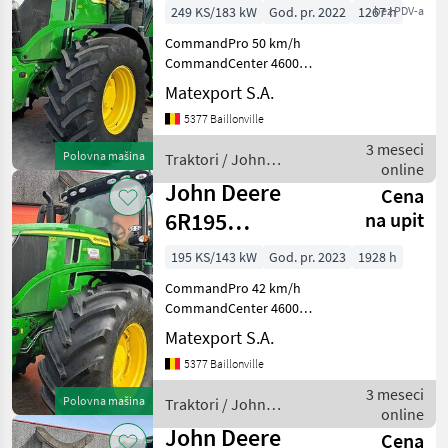
249 KS/183 kW
God. pr. 2022
1267 h
bez PDV-a
CommandPro 50 km/h
CommandCenter 4600
Gefederte Vorderachse +
Matexport S.A.
Kabinenfederung AutoTrac
5377 Baillonville
+ SF6000 Premium
Frontktkraftheber
3 meseci
Polovna mašina
Traktori / John
Frontzapfwelle ISOBUS-
online
Deere
Steckdose Zapfwelle 5
John Deere
Cena
6R195
na upit
CommandPro
195 KS/143 kW
God. pr. 2023
1928 h
CommandPro 42 km/h
CommandCenter 4600
Gefederte Vorderachse +
Matexport S.A.
Kabinenfederung AutoTrac
5377 Baillonville
+ SF6000 ISOBUS-Steckdose
Hydraulikpumpe 155 L/min
3 meseci
Polovna mašina
Traktori / John
Zapfwelle 540E / 1000 / 100
online
Deere
John Deere
Cena