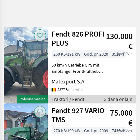
Precizirajte
pretragu
Fendt 826 PROFI
130.000
Kategorija
Država
Filteri
3
1
PLUS
€
Prikaži
260 KS/191 kW
God. pr. 2020
3525 h
bez PDV-a
TRENUTNA
Resetuj
13
PUTANJA
rezultata
50 km/h Getriebe GPS mit
Poljoprivredna
Empfänger Frontkraftheber
tehnika
mit 900-kg-Frontgewicht
Matexport S.A.
Gefederte Kabine und
Traktori
Vorderachse
5377 Baillonville
Standardni
Reifendruckregelanlage
Traktori
Traktori / Fendt
3 dana onlajn
Polovna mašina
VarioGrip Komplette
Traktori
Tockasi
Fendt 927 VARIO
Anhängevorrich
75.000
TMS
IZABERITE
€
KATEGORIJU
270 KS/199 kW
God. pr. 2009
7430 h
bez PDV-a
John Deere
8