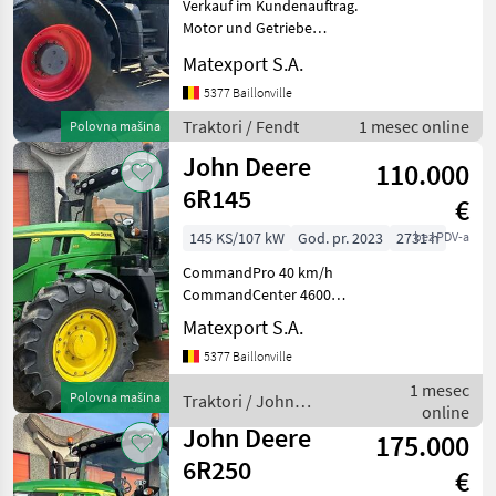
Verkauf im Kundenauftrag.
Motor und Getriebe
Fendt
2
befinden sich in
Matexport S.A.
einwandfreiem
Massey Ferguson
1
Betriebszustand. Ein
5377 Baillonville
zweiter kompletter Radsatz
Traktori / Fendt
1 mesec online
Polovna mašina
Steyr
1
mit Reifen der Größe
John Deere
520/70R34 ist ebenfa
110.000
Valtra
1
6R145
€
145 KS/107 kW
God. pr. 2023
2731 h
bez PDV-a
MARKETPLACE
CommandPro 40 km/h
Ponude
Marketplace
Oglasi
CommandCenter 4600
trgovaca
Gefederte Vorderachse
Matexport S.A.
AutoTrac mit Section
5377 Baillonville
Control Zapfwelle
540/540E/1000
1 mesec
Polovna mašina
Traktori / John
Hydraulische
online
Deere
Zweileitungsbremse
John Deere
175.000
CommandPro 40 km/u
6R250
€