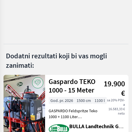
KATEGORIJU
Ruthenberg
Amazone
Rauch
Dodatni rezultati koji bi vas mogli
Horsch
zanimati:
Hardi
Gaspardo TEKO
19.900
Fritzmeier
1000 - 15 Meter
€
Prikaži
sve
God. pr. 2026
1500 cm
1100 l
sa 20% PDV-
(18)
a
16.583,33 €
GASPARDO Feldspritze Teko
neto
MARKETPLACE
1000 + 1100 Liter
Behälterinhalt + 15 Meter
BULLA Landtechnik GmbH
Ponude
Arbeitsbreite + 3-fach
Marketplace
Oglasi