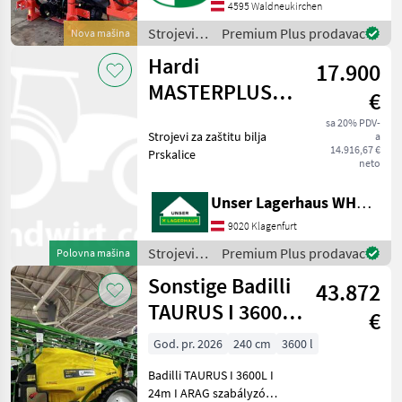
trgovaca
Düsenkörper +
4595 Waldneukirchen
Geschwindigkeitsabhängige
Strojevi
Premium Plus prodavac
Nova mašina
Steuerung (l/ha) + Spritzco
za zaštitu
Hardi
17.900
bilja /
Gaspardo
MASTERPLUS
€
VP2 1800
sa 20% PDV-
Strojevi za zaštitu bilja
a
14.916,67 €
Prskalice
neto
Unser Lagerhaus WHG, Kärnten, Klagenfurt
9020 Klagenfurt
Strojevi
Premium Plus prodavac
Polovna mašina
za zaštitu
Sonstige Badilli
43.872
bilja /
Hardi
TAURUS I 3600L I
€
24m I ARAG
God. pr. 2026
240 cm
3600 l
szabályzó
Badilli TAURUS I 3600L I
24m I ARAG szabályzó