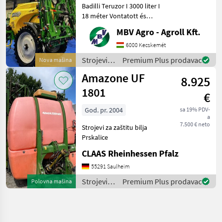
Badilli Teruzor I 3000 liter I
18 méter Vontatott és
függesztett permetezők
MBV Agro - Agroll Kft.
széles választéka, most
hihetetlen jó áron! A Badilli
6000 Kecskemét
céget 1982-ben alapították
Strojevi
Premium Plus prodavac
Nova mašina
Töröko
za zaštitu
Amazone UF
8.925
bilja /
Sonstige
1801
€
God. pr. 2004
sa 19% PDV-
a
7.500 € neto
Strojevi za zaštitu bilja
Prskalice
CLAAS Rheinhessen Pfalz
55291 Saulheim
Strojevi
Premium Plus prodavac
Polovna mašina
za zaštitu
bilja /
Amazone