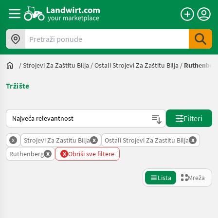
Pretraži ponude
/
Strojevi Za Zaštitu Bilja
/
Ostali Strojevi Za Zaštitu Bilja
/
Ruthenber
Tržište
Način na koji sortira Landwirt.com
Filteri
x
x
x
Strojevi Za Zastitu Bilja
Ostali Strojevi Za Zastitu Bilja
x
x
Ruthenberg
Obriši sve filtere
Lista
Mreža