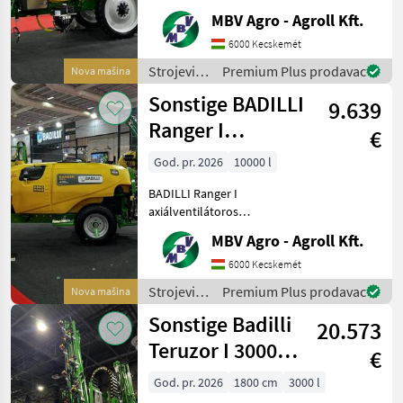
Vontatott és függesztett
MBV Agro - Agroll Kft.
permetezők széles
választéka, most hihetetlen
6000 Kecskemét
jó áron! A Badilli céget
Strojevi
Premium Plus prodavac
Nova mašina
1982-ben alapították
za zaštitu
Sonstige BADILLI
9.639
bilja /
Sonstige
Ranger I
€
axiálventilátoros
God. pr. 2026
10000 l
permetező
BADILLI Ranger I
axiálventilátoros
permetező Kertészeti
MBV Agro - Agroll Kft.
permetezők széles
választéka, most hihetetlen
6000 Kecskemét
jó áron! A Badilli céget
Strojevi
Premium Plus prodavac
Nova mašina
1982-ben alapították
za zaštitu
Sonstige Badilli
Törökországban.
20.573
bilja /
Sonstige
Teruzor I 3000
€
liter I 18 méter
God. pr. 2026
1800 cm
3000 l