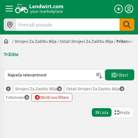
Pretraži ponude
/
Strojevi Za Zaštitu Bilja
/
Ostali Strojevi Za Zaštitu Bilja
/
Fritzmeier
Tržište
Način na koji sortira Landwirt.com
Filteri
x
x
x
Strojevi Za Zastitu Bilja
Ostali Strojevi Za Zastitu Bilja
x
x
Fritzmeier
Obriši sve filtere
Lista
Mreža