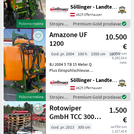
Rollvorrichtung gebremst +
Söllinger - Landtechnik GmbH
UF Heckbeleuchtung +
Gelenkwelle Walterscheid
4625 Offenhausen
W100E (1 3/8 Zoll, 810 mm)
Strojevi
Premium Gold prodavac
Polovna mašina
+ Pumpenaus
za zaštitu
Amazone UF
10.500
bilja /
Amazone
1200
€
God. pr. 2004
100 h
1500 cm
1200 l
sa PDV-om
9.292,04 €
neto
BJ 2004 5 TB 15 Meter Q
Plus Einspühlschleuse
Gelenkwelle Nicht
Söllinger - Landtechnik GmbH
Geschwindigkeitsabhängig
Gültige Überprüfung bis
4625 Offenhausen
April 2028 Konstrukcija/
Strojevi
Premium Gold prodavac
Polovna mašina
karoserija: Nošen, Bor
za zaštitu
Rotowiper
1.500
bilja /
Amazone
GmbH TCC 300
€
GK
God. pr. 2013
300 cm
sa PDV-om
1.327,43 €