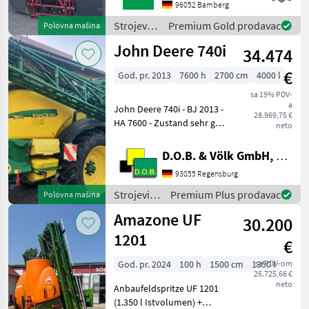
trgovaca
96052 Bamberg
PRO1
EINSPÜLSCHLEUSENTOPF
Strojevi
Premium Gold prodavac
Polovna mašina
AUS EDELSTAHL1
za zaštitu
John Deere 740i
ERWEITERUNG
34.474
bilja /
BOOMCONTROL /
Horsch
€
God. pr. 2013
7600 h
2700 cm
4000 l
BOOMCONTR
sa 19% PDV-
a
John Deere 740i - BJ 2013 -
28.969,75 €
HA 7600 - Zustand sehr gut
neto
(im Einsatz) - sofort
einsatzbereit - sofort
D.O.B. & Völk GmbH, Filiale Regensburg
verfügbar - 27 m - 9
93055 Regensburg
Teilbreiten - Ringleitung -
Automatische
Strojevi
Premium Plus prodavac
Polovna mašina
za zaštitu
Amazone UF
30.200
bilja /
John
1201
€
Deere
God. pr. 2024
100 h
1500 cm
1350 l
sa PDV-om
26.725,66 €
neto
Anbaufeldspritze UF 1201
(1.350 l Istvolumen) +