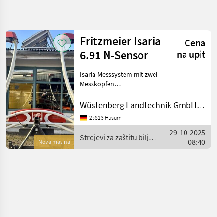
Precizirajte
pretragu
Fritzmeier Isaria
Cena
Kategorija
Država
Filteri
4
6.91 N-Sensor
na upit
Isaria-Messsystem mit zwei
Prikaži 1
TRENUTNA
Resetuj
PUTANJA
Messköpfen
rezultata
Aluminiumleichtbaugeräteträger
Poljoprivredna
mit zwei elektr. Antrieben
Wüstenberg Landtechnik GmbH & Co. KG
tehnika
und 6.90 mtr.
Strojevi
25813 Husum
Arbeitsspannweite
Za
29-10-2025
Motorsteuerung mit
Zastitu
Strojevi za zaštitu bilja /
Bilja
08:40
Funkdatenübertragu
Nova mašina
Fritzmeier
Ostali
Strojevi
Za
Zastitu
Bilja
Fritzmeier
IZABERITE