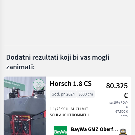
KATEGORIJU
Fritzmeier
Amazone
Rauch
Dodatni rezultati koji bi vas mogli
Hardi
zanimati:
Horsch
Horsch 1.8 CS
80.325
Ruthenberg
€
God. pr. 2024
3000 cm
Prikaži
sve
sa 19% PDV-
(19)
a
1 1/2" SCHLAUCH MIT
67.500 €
SCHLAUCHTROMMEL1
neto
MARKETPLACE
BELEUCHTUNG UNTER
VERKLEIDUNG1
BayWa GMZ Oberfranken
Ponude
Marketplace
Oglasi
BOOMCONTROL PRO1 CCS