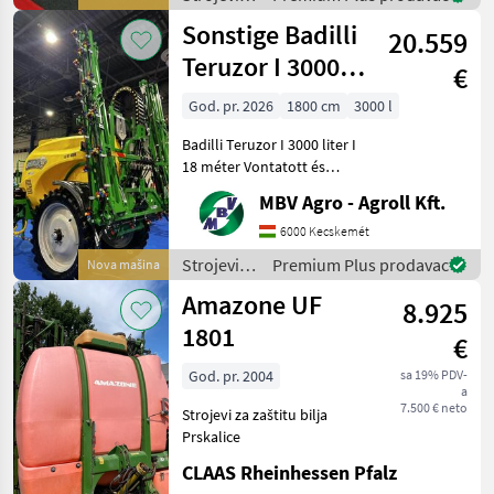
1982-ben alapították
za zaštitu
Sonstige Badilli
Törökországban.
20.559
bilja /
Sonstige
Teruzor I 3000
€
liter I 18 méter
God. pr. 2026
1800 cm
3000 l
Badilli Teruzor I 3000 liter I
18 méter Vontatott és
függesztett permetezők
MBV Agro - Agroll Kft.
széles választéka, most
hihetetlen jó áron! A Badilli
6000 Kecskemét
céget 1982-ben alapították
Strojevi
Premium Plus prodavac
Nova mašina
Töröko
za zaštitu
Amazone UF
8.925
bilja /
Sonstige
1801
€
God. pr. 2004
sa 19% PDV-
a
7.500 € neto
Strojevi za zaštitu bilja
Prskalice
CLAAS Rheinhessen Pfalz