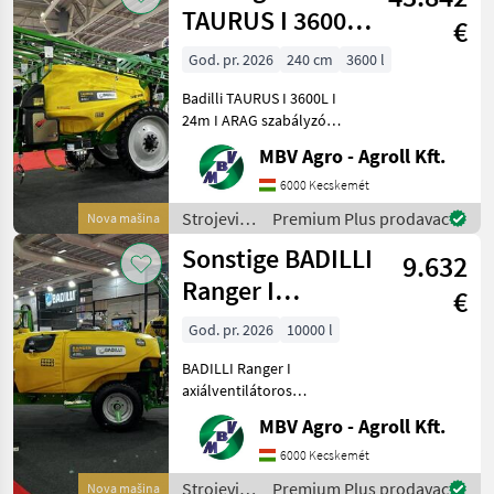
Hardi
TAURUS I 3600L I
€
24m I ARAG
God. pr. 2026
240 cm
3600 l
szabályzó
Badilli TAURUS I 3600L I
24m I ARAG szabályzó
Vontatott és függesztett
MBV Agro - Agroll Kft.
permetezők széles
választéka, most hihetetlen
6000 Kecskemét
jó áron! A Badilli céget
Strojevi
Premium Plus prodavac
Nova mašina
1982-ben alapították
za zaštitu
Sonstige BADILLI
9.632
bilja /
Sonstige
Ranger I
€
axiálventilátoros
God. pr. 2026
10000 l
permetező
BADILLI Ranger I
axiálventilátoros
permetező Kertészeti
MBV Agro - Agroll Kft.
permetezők széles
választéka, most hihetetlen
6000 Kecskemét
jó áron! A Badilli céget
Strojevi
Premium Plus prodavac
Nova mašina