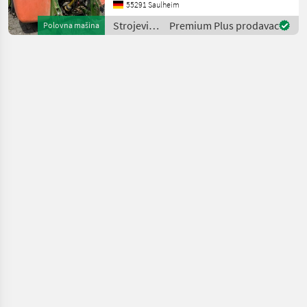
55291 Saulheim
Strojevi
Premium Plus prodavac
Polovna mašina
za zaštitu
bilja /
Amazone