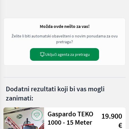
Možda ovde nešto za vas!
Želite li biti automatski obavešteni o novim ponudama za ovu
pretragu?
Uključi agenta za pretragu
Dodatni rezultati koji bi vas mogli
zanimati:
Gaspardo TEKO
19.900
1000 - 15 Meter
€