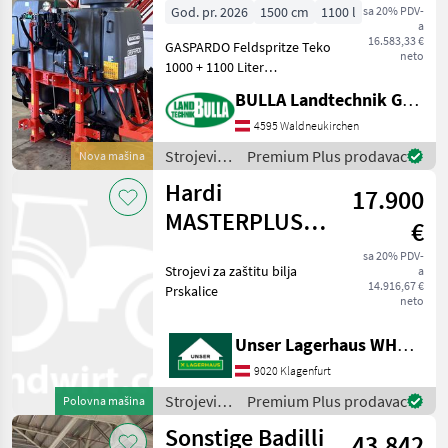
God. pr. 2026
1500 cm
1100 l
sa 20% PDV-
a
16.583,33 €
GASPARDO Feldspritze Teko
neto
1000 + 1100 Liter
Behälterinhalt + 15 Meter
BULLA Landtechnik GmbH
Arbeitsbreite + 3-fach
Düsenkörper +
4595 Waldneukirchen
Geschwindigkeitsabhängige
Strojevi
Premium Plus prodavac
Nova mašina
Steuerung (l/ha) + Spritzco
za zaštitu
Hardi
17.900
bilja /
Gaspardo
MASTERPLUS
€
VP2 1800
sa 20% PDV-
Strojevi za zaštitu bilja
a
14.916,67 €
Prskalice
neto
Unser Lagerhaus WHG, Kärnten, Klagenfurt
9020 Klagenfurt
Strojevi
Premium Plus prodavac
Polovna mašina
za zaštitu
Sonstige Badilli
43.842
bilja /