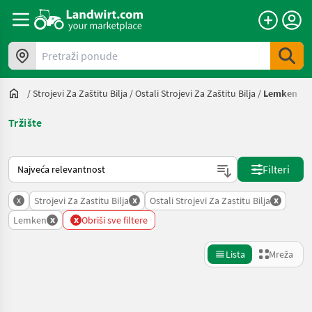
Pretraži ponude
/
Strojevi Za Zaštitu Bilja
/
Ostali Strojevi Za Zaštitu Bilja
/
Lemken
Tržište
Način na koji sortira Landwirt.com
Filteri
x
x
x
Strojevi Za Zastitu Bilja
Ostali Strojevi Za Zastitu Bilja
x
x
Lemken
Obriši sve filtere
Lista
Mreža