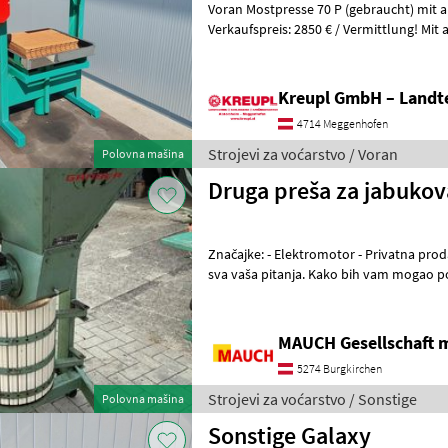
Voran Mostpresse 70 P (gebraucht) mit 
Verkaufspreis: 2850 € / Vermittlung! Mit angebauter Mühle! Mit
Presstücher und Presseinlagen! Ölwech
Kreupl GmbH – Landte
4714 Meggenhofen
Strojevi za voćarstvo / Voran
Polovna mašina
Druga preša za jabuko
Značajke: - Elektromotor - Privatna prodaja! - Rado ću odgovoriti na
sva vaša pitanja. Kako bih vam mogao posvetiti dovoljno vremena,
molimo vas da me kontaktira
MAUCH Gesellschaft m
5274 Burgkirchen
Strojevi za voćarstvo / Sonstige
Polovna mašina
Sonstige Galaxy