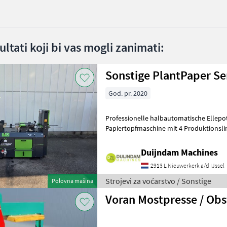
ltati koji bi vas mogli zanimati:
Sonstige PlantPaper S
God. pr. 2020
Professionelle halbautomatische Ellepo
Papiertopfmaschine mit 4 Produktionslinien, Baujahr 2
Maschine befindet sich in gutem Zusta
Duijndam Machines
2913 L Nieuwerkerk a/d IJssel
Strojevi za voćarstvo / Sonstige
Polovna mašina
Voran Mostpresse / Obs