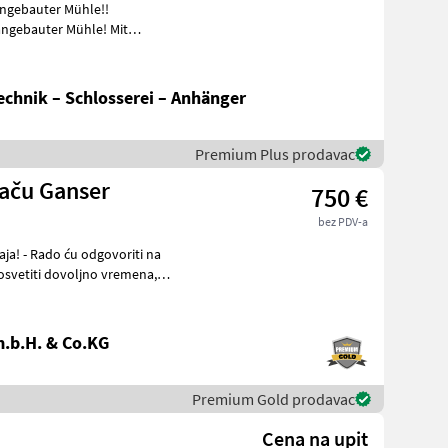
angebauter Mühle!!
se
chnik – Schlosserei – Anhänger
Premium Plus prodavac
vaču Ganser
750 €
bez PDV-a
.b.H. & Co.KG
Premium Gold prodavac
Cena na upit