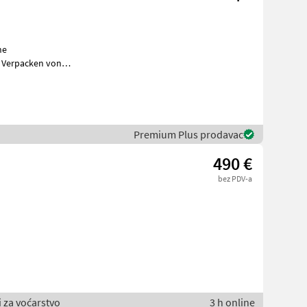
he
 Verpacken von
Premium Plus prodavac
490 €
bez PDV-a
i za voćarstvo
3 h online