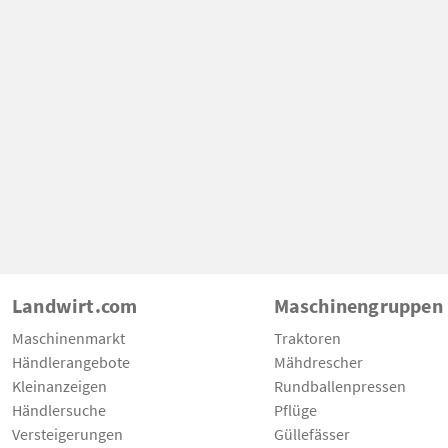
Landwirt.com
Maschinengruppen
Maschinenmarkt
Traktoren
Händlerangebote
Mähdrescher
Kleinanzeigen
Rundballenpressen
Händlersuche
Pflüge
Versteigerungen
Güllefässer