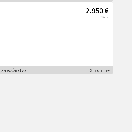
2.950 €
bez PDV-a
i za voćarstvo
3 h online