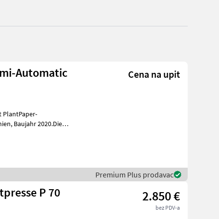
emi-Automatic
Cena na upit
t PlantPaper-
020.Die
nd und wurde nur
Premium Plus prodavac
tpresse P 70
2.850 €
bez PDV-a