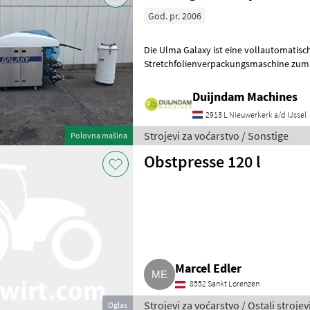
God. pr. 2006
Die Ulma Galaxy ist eine vollautomatisc
Stretchfolienverpackungsmaschine zum
Frischprodukten auf Schalen, wie Fleisch, Fisch, Gemüse, Obst und
Frisch
Duijndam Machines
2913 L Nieuwerkerk a/d IJssel
Strojevi za voćarstvo / Sonstige
Polovna mašina
Obstpresse 120 l
Marcel Edler
8552 Sankt Lorenzen
Strojevi za voćarstvo / Ostali strojev
Oglas