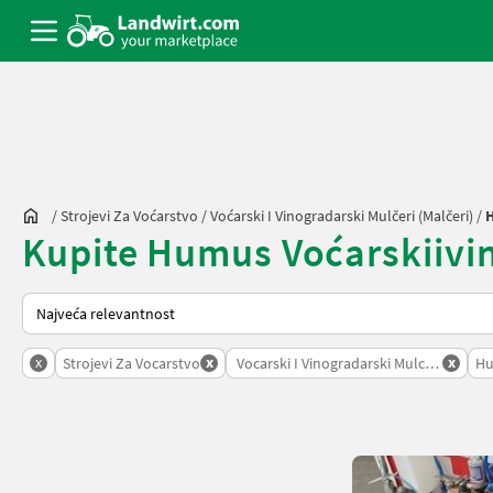
/
Strojevi Za Voćarstvo
/
Voćarski I Vinogradarski Mulčeri (malčeri)
/
Kupite Humus Voćarskiivino
Način na koji sortira Landwirt.com
x
x
x
Strojevi Za Vocarstvo
Vocarski I Vinogradarski Mulceri Malceri
H