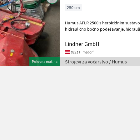
250 cm
Humus AFLR 2500 s herbicidnim sustavom, radna širina 2,
hidraulično bočno podešavanje, hidraulično podešavanje okretne
ruke Hidrauličko podešavanje širine rad
Lindner GmbH
8221 Hirnsdorf
Strojevi za voćarstvo / Humus
Polovna mašina