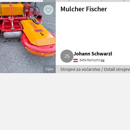
Mulcher Fischer
Johann Schwarzl
8454 Remschnigg
Strojevi za voćarstvo / Ostali strojev
Oglas