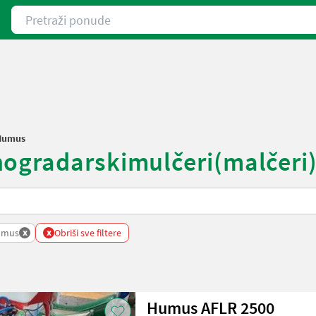
Pretraži ponude
Humus
gradarskimulčeri(malčeri) - 
x
x
umus
Obriši sve filtere
Humus AFLR 2500