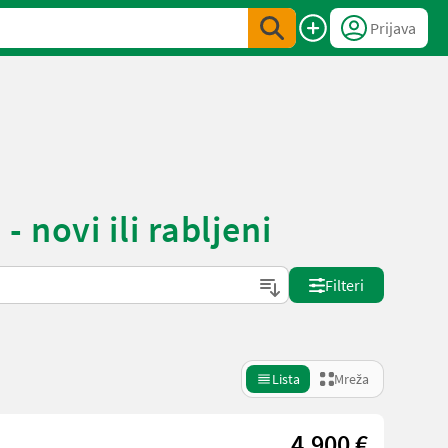
Prijava
novi ili rabljeni
Filteri
Lista
Mreža
4.900 €