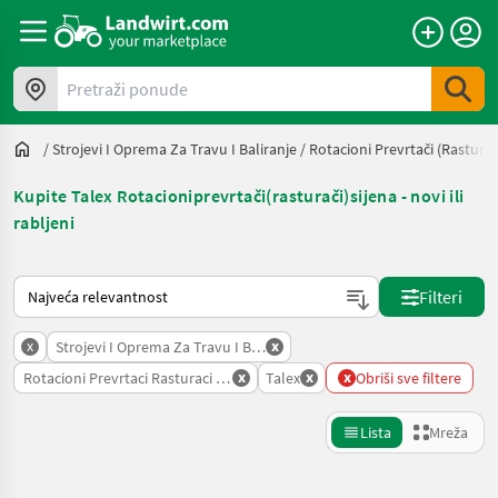
Pretraži ponude
/
Strojevi I Oprema Za Travu I Baliranje
/
Rotacioni Prevrtači (rasturač
Kupite Talex Rotacioniprevrtači(rasturači)sijena - novi ili
rabljeni
Način na koji sortira Landwirt.com
Filteri
x
x
Strojevi I Oprema Za Travu I Baliranje
x
x
x
Rotacioni Prevrtaci Rasturaci Sijena
Talex
Obriši sve filtere
Lista
Mreža