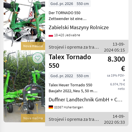
TORNADO 550 /
Marketplace
Oglasi
trgovaca
God. pr. 2026
550 cm
TORNADO 550
Der TORNADO 550
Heuwende
Zettwender ist eine
Maschine mit vier Rotoren,
Zabielski Maszyny Rolnicze
die für ein effizientes
18-420 Jedwabne
Zettwenden von Stroh und
Heu entwickelt wurde, um
13-09-
Nova mašina
Strojevi i oprema za travu
den Trocknungsprozess der
2024 05:15
i baliranje / Talex
Ma
Talex Tornado
8.300
550
€
God. pr. 2022
550 cm
sa 19% PDV-
a
6.974,79 €
Talex Heuer Tornado 550
neto
Baujahr 2022, Neu 5, 50 m
Arbeitsbreite hydraulisch
Duffner Landtechnik GmbH + Co KG
klappbar 4 Kreisel mit je 6
88367 Hohentengen
Armen Gewicht: ca. 850 kg
Nachlaufrad Strojevi i
14-09-
Nova mašina
Strojevi i oprema za travu
oprema za tr
2022 05:33
i baliranje / Talex