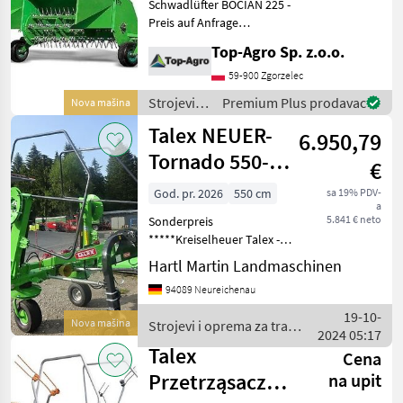
Schwadlüfter BOCIAN 225 -
IZABERITE
KATEGORIJU
Preis auf Anfrage
Technische Daten: Model
Top-Agro Sp. z.o.o.
Talex
Z503 Arbeitsbreite: 2, 25 m
Kraftbedarf (Ps): 60
59-900 Zgorzelec
Zapfwellendrehzahl
Pöttinger
Strojevi i
Premium Plus prodavac
Nova mašina
(U/min): 540 Masse:
oprema
Talex NEUER-
6.950,79
Krone
za travu i
baliranje /
Tornado 550-
€
Talex
Claas
Kreiselheuer-
God. pr. 2026
550 cm
sa 19% PDV-
a
Sonderpreis
Kuhn
5.841 € neto
Sonderpreis
*****Kreiselheuer Talex -
Tornado- 550-************
Fella
Hartl Martin Landmaschinen
Kreiselheuer 5, 5 Meter-
94089 Neureichenau
Prikaži
hydraulisch klappbar-
sve
komplett mit Gelenkwelle-
19-10-
Nova mašina
Strojevi i oprema za travu
(36)
Anbau an Dreipunkt- 4 Kreis
2024 05:17
i baliranje / Talex
Talex
Cena
MARKETPLACE
Przetrząsacz
na upit
Ponude