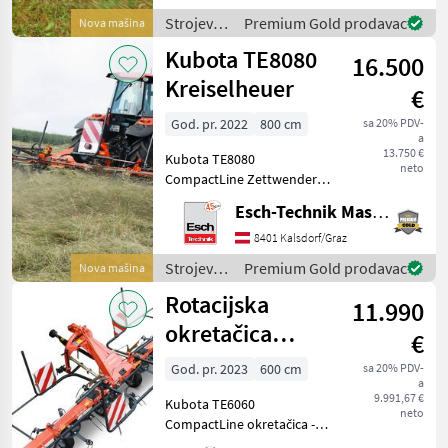
Kreisel, je 5 Zinkenarme -
Strojevi i
Premium Gold prodavac
Nova mašina
Transportbreite 2, 75 m -
oprema
Kubota TE8080
Kas
16.500
za travu i
baliranje
Kreiselheuer
€
/ Kubota
God. pr. 2022
800 cm
sa 20% PDV-
a
13.750 €
Kubota TE8080
neto
CompactLine Zettwender -
Lagernde Neumaschine
Esch-Technik Maschinenhandels GmbH, Vertriebszentrum Süd
zum Sonderpreis! -
Arbeitsbreite 8, 05 m - 8
8401 Kalsdorf/Graz
Kreisel, je 5 Zinkenarme -
Strojevi i
Premium Gold prodavac
Nova mašina
Transportbreite 2, 80 m -
oprema
Rotacijska
11.990
za travu i
baliranje
okretačica
€
/ Kubota
Kubota TE6060
God. pr. 2023
600 cm
sa 20% PDV-
a
9.991,67 €
Kubota TE6060
neto
CompactLine okretačica -
Novi stroj na zalihi po