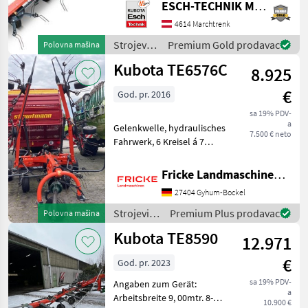
ESCH-TECHNIK Maschinenhandels GmbH, Marchtrenk
posebnoj cijeni! - Radna
širina 6, 05 m - 6 rotora,
4614 Marchtrenk
svaki s 5 krakova zupaca -
Strojevi i
Premium Gold prodavac
Polovna mašina
Transportna širina 2, 75
oprema
Kubota TE6576C
8.925
za travu i
baliranje
€
God. pr. 2016
/ Kubota
sa 19% PDV-
a
Gelenkwelle, hydraulisches
7.500 € neto
Fahrwerk, 6 Kreisel á 7
Arme, Beleuchtung +
Warntafeln,
Fricke Landmaschinen GmbH
Grenzstreueinrichtung,
27404 Gyhum-Bockel
Tastrad am Anbaubock
Strojevi i oprema za travu i
Strojevi i
Premium Plus prodavac
Polovna mašina
baliran
oprema
Kubota TE8590
12.971
za travu i
baliranje /
€
God. pr. 2023
Kubota
sa 19% PDV-
Angaben zum Gerät:
a
Arbeitsbreite 9, 00mtr. 8-
10.900 €