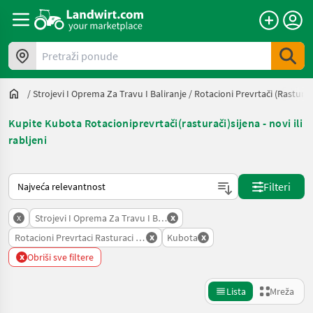
Pretraži ponude
/
Strojevi I Oprema Za Travu I Baliranje
/
Rotacioni Prevrtači (rasturač
Kupite Kubota Rotacioniprevrtači(rasturači)sijena - novi ili
rabljeni
Način na koji sortira Landwirt.com
Filteri
x
x
Strojevi I Oprema Za Travu I Baliranje
x
x
Rotacioni Prevrtaci Rasturaci Sijena
Kubota
x
Obriši sve filtere
Lista
Mreža