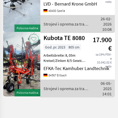
Kreisel -> jeweils 6
neto
LVD - Bernard Krone GmbH
Zinkenarme Gewicht
48480 Spelle
1260kg hydrl. klappbar
Zentralverstellung f.
26-02-
Grenzstreueinrichtung
Strojevi i oprema za travu
2026
Schwingungsd
Polovna mašina
i baliranje / Kubota
10:08
Kubota TE 8080
17.900
€
God. pr. 2023
805 cm
sa 19% PDV-
Arbeitsbreite: 8, 05m
a
Kreisel/Zinken 8/5 Gewicht
15.042,02 €
950kg Neumaschine
neto
EFKA-Tec Kamhuber Landtechnik
Podešavanje visine:
84567 Erlbach
Hidraulično podešavanje
visine, Nošeni sakupljač
06-05-
sjena, Osvjetljenje (svj
Strojevi i oprema za travu
2025
Polovna mašina
i baliranje / Kubota
14:01