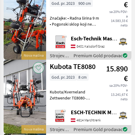
€
God. pr. 2023
900 cm
/ Kubota
sa 20% PDV-
a
Značajke: • Radna širina 9 m
TE
14.583,33 €
8590
• Pogonski sklop koji ne
neto
zahtijeva održavanje i
TE6060
snažan ProLine mjenjač •
Esch-Technik Maschinenhandels GmbH, Vertriebszentrum Süd
Kreiselheuer
Kompaktne dimenzije za
8401 Kalsdorf/Graz
transport i skladištenje –
MARKETPLACE
visina skla
Strojevi i
Premium Gold prodavac
Nova mašina
oprema
Ponude
Marketplace
Kubota TE8080
Oglasi
15.890
za travu i
trgovaca
baliranje
€
God. pr. 2023
8 cm
/ Kubota
sa 20% PDV-
a
Kubota/Kverneland
13.241,67 €
Zettwender TE8080-
neto
CompactLine • Doppel-U-
Profilrahmen –
ESCH-TECHNIK Maschinenhandels GmbH, Marchtrenk
Kreiselgetriebe nicht in die
4614 Marchtrenk
Trageinheit integriert •
Wartungsarme Fettgetriebe
Strojevi i
Premium Gold prodavac
Nova mašina
- nur e