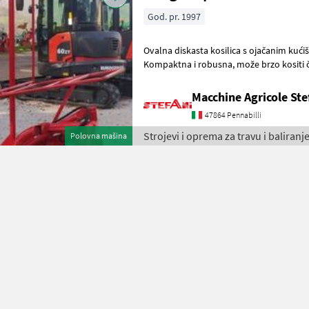
God. pr. 1997
Ovalna diskasta kosilica s ojačanim kućiš
Kompaktna i robusna, može brzo kositi čak i male prostore poput
između redova, zelenih površina
Macchine Agricole Ste
47864 Pennabilli
Strojevi i oprema za travu i baliranje
Polovna mašina