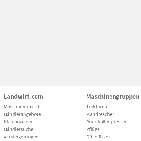
Landwirt.com
Maschinengruppen
Maschinenmarkt
Traktoren
Händlerangebote
Mähdrescher
Kleinanzeigen
Rundballenpressen
Händlersuche
Pflüge
Versteigerungen
Güllefässer