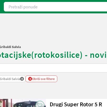
Pretraži ponude
Gribaldi Salvia
acijske(rotokosilice) - novi 
x
x
Gribaldi Salvia
Obriši sve filtere
Drugi Super Rotor 5 R