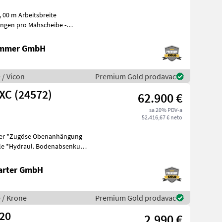
 00 m Arbeitsbreite
ammer GmbH
 / Vicon
Premium Gold prodavac
XC (24572)
62.900 €
sa 20% PDV-a
52.416,67 € neto
kung
arter GmbH
e / Krone
Premium Gold prodavac
320
2.990 €