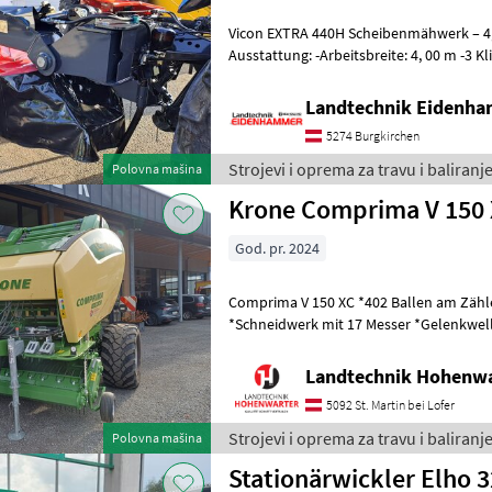
Vicon EXTRA 440H Scheibenmähwerk – 4,
Ausstattung: -Arbeitsbreite: 4, 00 m -3 Klingen pro Mähscheibe -
Dreipunktanbau Kat. II -Hydropneuma
Landtechnik Eidenh
5274 Burgkirchen
Strojevi i oprema za travu i baliranje
Polovna mašina
Krone Comprima V 150 
God. pr. 2024
Comprima V 150 XC *402 Ballen am Zähler *Zugöse Obenanhängung
*Schneidwerk mit 17 Messer *Gelenkwelle *Hydraul. Bodenabsen
*E-Achse mit 2-Leiter Druckl.-Brems
Landtechnik Hohenw
5092 St. Martin bei Lofer
Strojevi i oprema za travu i baliranj
Polovna mašina
Stationärwickler Elho 