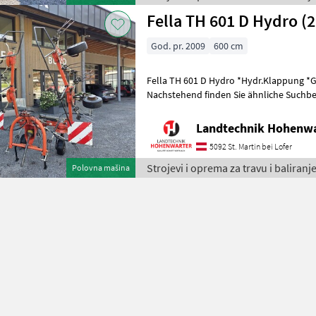
Fella TH 601 D Hydro (
God. pr. 2009
600 cm
Fella TH 601 D Hydro *Hydr.Klappung *
Nachstehend finden Sie ähnliche Suchbeg
Bezeichnungen für Kreisler Keywords: Kr
Landtechnik Hohenw
5092 St. Martin bei Lofer
Strojevi i oprema za travu i baliranje
Polovna mašina