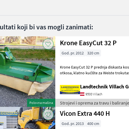
ltati koji bi vas mogli zanimati:
Krone EasyCut 32 P
God. pr. 2012
320 cm
Krone EasyCut 32 P prednja diskasta kos
otkosa, klatno kućište za Weiste trokutastu vuču, sustav brzog
otpuštanja noževa, zaštita od preo
Landtechnik Villach
9500 Villach
Strojevi i oprema za travu i baliranj
Polovna mašina
Vicon Extra 440 H
God. pr. 2013
400 cm