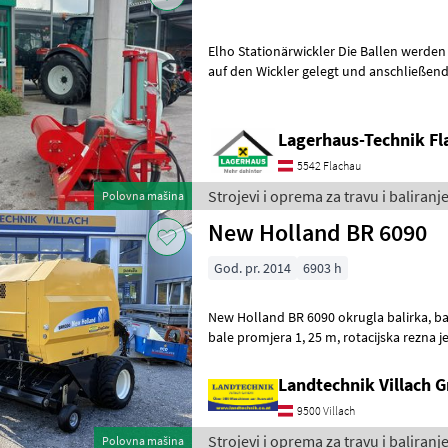
Elho Stationärwickler Die Ballen werden
auf den Wickler gelegt und anschließend gewi
Steuergerät erforderlich * elektro
Lagerhaus-Technik Fl
5542 Flachau
Strojevi i oprema za travu i baliranje
Polovna mašina
New Holland BR 6090
God. pr. 2014
6903 h
New Holland BR 6090 okrugla balirka, balirka s fiksnom komorom za
bale promjera 1, 25 m, rotacijska rezna jedinica s 15 noževa, korisničko
sučelje Bale Command Plus,
Landtechnik Villach
9500 Villach
Strojevi i oprema za travu i baliran
Polovna mašina