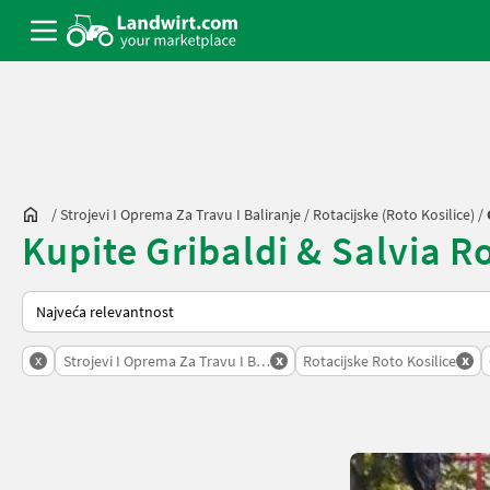
/
Strojevi I Oprema Za Travu I Baliranje
/
Rotacijske (roto Kosilice)
/
Kupite Gribaldi & Salvia Rot
Način na koji sortira Landwirt.com
x
x
x
Strojevi I Oprema Za Travu I Baliranje
Rotacijske Roto Kosilice