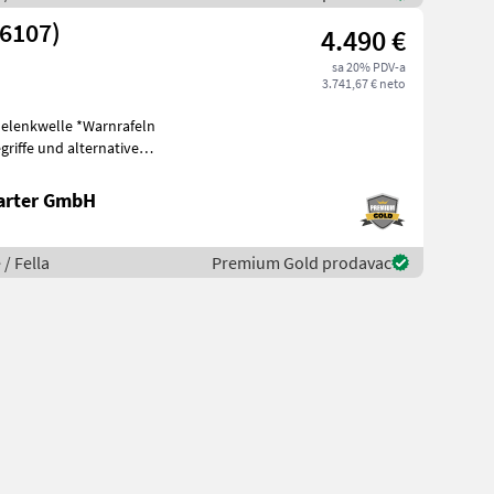
26107)
4.490 €
sa 20% PDV-a
3.741,67 € neto
Gelenkwelle *Warnrafeln
riffe und alternative
eis
arter GmbH
 / Fella
Premium Gold prodavac