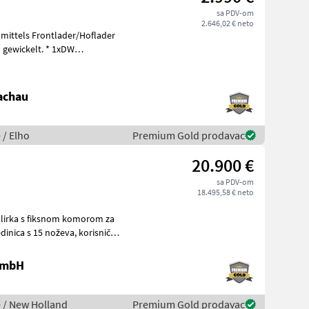
sa PDV-om
2.646,02 € neto
 mittels Frontlader/Hoflader
ckelt. * 1xDW
achau
 / Elho
Premium Gold prodavac
20.900 €
sa PDV-om
18.495,58 € neto
 GmbH
je / New Holland
Premium Gold prodavac