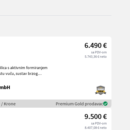
6.490 €
sa PDV-om
5.743,36 € neto
ilica s aktivnim formiranjem
 GmbH
e / Krone
Premium Gold prodavac
9.500 €
sa PDV-om
8.407,08 € neto