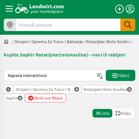
Pretraži ponude
/
Strojevi I Oprema Za Travu I Baliranje
/
Rotacijske (roto Kosilice)
/
S
Kupite Saphir Rotacijske(rotokosilice) - novi ili rabljeni
Način na koji sortira Landwirt.com
Filteri
x
x
x
Strojevi I Oprema Za Travu I Baliranje
Rotacijske Roto Kosilice
x
x
Saphir
Obriši sve filtere
Lista
Mreža