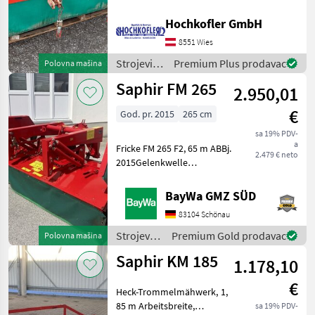
Kuppeldreieck, Ketten &
Saphir
Gelenkwelle Standort der
Hochkofler GmbH
Maschine: Zentrale Wies,
8551 Wies
Hauptstraße 12, 8551 Wies
Pöttinger
Ihr Ansprechpar
Strojevi i
Premium Plus prodavac
Polovna mašina
oprema
Krone
Saphir FM 265
2.950,01
za travu i
baliranje /
Kuhn
€
God. pr. 2015
265 cm
Saphir
sa 19% PDV-
Claas
a
Fricke FM 265 F2, 65 m ABBj.
2.479 € neto
2015Gelenkwelle
Vicon
ZugbockSchwadscheibenZusatzschwadscheibe
lose dabeiDistanzscheiben
BayWa GMZ SÜD
Prikaži
für
sve
83104 Schönau
Schnitthöhenverstellung
(49)
lose dabei Bitte wenden
Strojevi i
Premium Gold prodavac
Polovna mašina
oprema
MODEL
Saphir KM 185
1.178,10
za travu i
baliranje
€
/ Saphir
Heck-Trommelmähwerk, 1,
85 m Arbeitsbreite,
sa 19% PDV-
FM