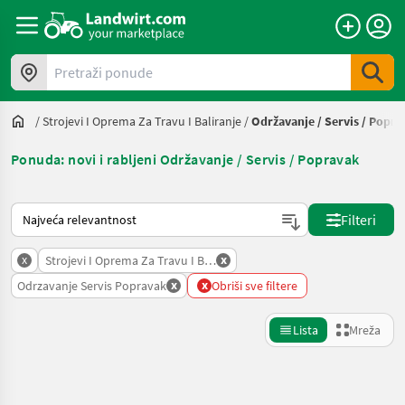
Pretraži ponude
/
Strojevi I Oprema Za Travu I Baliranje
/
Održavanje / Servis / Popr
Ponuda: novi i rabljeni Održavanje / Servis / Popravak
Način na koji sortira Landwirt.com
Filteri
x
x
Strojevi I Oprema Za Travu I Baliranje
x
x
Odrzavanje Servis Popravak
Obriši sve filtere
Lista
Mreža