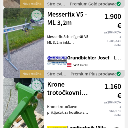
Strojevi i
Premium Gold prodavac
Nova mašina
oprema
Messerfix V5 -
1.900
za travu i
baliranje
ML 3,2m
€
/ Göweil
sa 20% PDV-
Messerfix Schleifgerät V5 -
a
1.583,33 €
ML 3, 2m inkl.
neto
Winkelschleifer für
Mähmesser bis 3, 2m -
Grundbichler Josef - Landmaschinen
Perfekter Schliff in
Rekordzeit - Einfache
5431 Kuchl
Handhabung - Universal für
Strojevi i
Premium Plus prodavac
Nova mašina
alle M
oprema
Krone
1.160
za travu i
baliranje /
trotočkovni
€
Messerfix
priključak za
sa 20% PDV-
Krone trotočkovni
a
diskastu kosilicu
966,67 €
priključak za kosilice s
neto
diskovima AM generacije,
kataloški broj: 1399315,
Landtechnik Villach GmbH