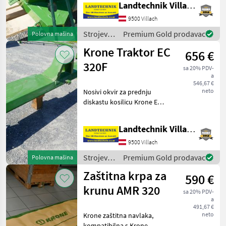
Landtechnik Villach GmbH
dostupan. Naš stručnjak za
rezervne dijelove rado će
9500 Villach
odgovoriti na
Strojevi i
Premium Gold prodavac
Polovna mašina
oprema
Krone Traktor EC
656 €
za travu i
baliranje
320F
sa 20% PDV-
/ Krone
a
546,67 €
neto
Nosivi okvir za prednju
diskastu kosilicu Krone EC
320 F, kataloški broj:
2535871, odmah dostupan.
Landtechnik Villach GmbH
Naš stručnjak za rezervne
dijelove rado će odgovoriti
9500 Villach
na sva vaša
Strojevi i
Premium Gold prodavac
Polovna mašina
oprema
Zaštitna krpa za
590 €
za travu i
baliranje
krunu AMR 320
sa 20% PDV-
/ Krone
a
491,67 €
neto
Krone zaštitna navlaka,
kompatibilna s Krone