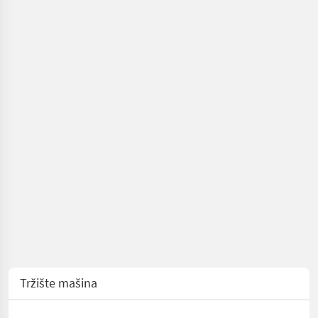
baliranje
/
Sonstige
Tržište mašina