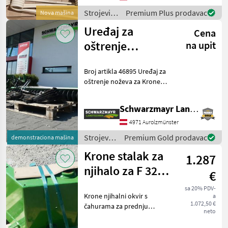
Strojevi i
Premium Plus prodavac
Nova mašina
oprema
Uređaj za
Cena
za travu i
baliranje /
oštrenje
na upit
Sonstige
krunskih noževa
Broj artikla 46895 Uređaj za
oštrenje noževa za Krone
RX 360/400 rotorsku
utovarnu prikolicu,
Schwarzmayr Landtechnik GmbH - Aurolzmünster
kompletan - malo korišten
(5 oštrenja) bez noževa iz
4971 Aurolzmünster
demonstracijsk
Strojevi i
Premium Gold prodavac
demonstraciona mašina
oprema
Krone stalak za
1.287
za travu i
baliranje
njihalo za F 320
€
/ Krone
P
sa 20% PDV-
Krone njihalni okvir s
a
1.072,50 €
čahurama za prednju
neto
diskastu kosilicu F 320 P,
broj dijela 2545530, odmah