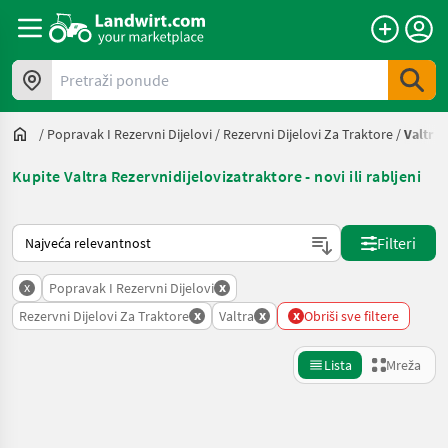
Pretraži ponude
/
Popravak I Rezervni Dijelovi
/
Rezervni Dijelovi Za Traktore
/
Valtra
Kupite Valtra Rezervnidijelovizatraktore - novi ili rabljeni
Način na koji sortira Landwirt.com
Filteri
x
x
Popravak I Rezervni Dijelovi
x
x
x
Rezervni Dijelovi Za Traktore
Valtra
Obriši sve filtere
Lista
Mreža