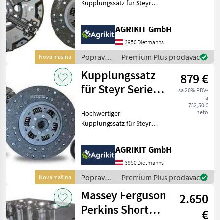
Kupplungssatz für Steyr
und Lindner Traktoren
Unser hochwertiger
AGRIKIT GmbH
Kupplungssatz eignet sich
ideal für die fachgerechte
3950 Dietmanns
Reparatur oder
Popravak
Premium Plus prodavac
Nova mašina
Instandsetzung d
i rezervni
Kupplungssatz
879 €
dijelovi /
Steyr
für Steyr Serie
sa 20% PDV-
a
900 & Lindner
732,50 €
neto
Hochwertiger
Geot
Kupplungssatz für Steyr
und Lindner Traktoren
Unser hochwertiger
AGRIKIT GmbH
Kupplungssatz eignet sich
ideal für die fachgerechte
3950 Dietmanns
Reparatur oder
Popravak
Premium Plus prodavac
Nova mašina
Instandsetzung d
i rezervni
Massey Ferguson
2.650
dijelovi /
Steyr
Perkins Short
€