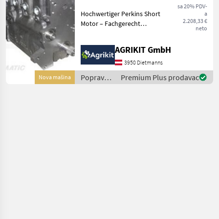
Motor A4.236,
sa 20% PDV-
Hochwertiger Perkins Short
a
AT4.236 & A4.248
2.208,33 €
Motor – Fachgerecht
neto
aufgebaut nach
Werksvorschrift Unser
AGRIKIT GmbH
Perkins Short Motor ist die
ideale Lösung für eine
3950 Dietmanns
professionelle
Popravak
Premium Plus prodavac
Nova mašina
Motorinstand
i rezervni
dijelovi /
Massey
Ferguson