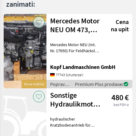
zanimati:
Mercedes Motor
Cena
NEU OM 473,
na upit
502, 470, 936,
Mercedes Motor NEU (Int.
471, 4
Nr. 17650) Für Feldhäcksler,
Mähdrescher und
Stationärmaschinen
Kopf Landmaschinen GmbH
Mercedes Motor OM 473.
917 - C0666809 mit
77743 Schutterzell
Nebenantrieb 39.000 EUR
Popravak
Premium Plus prodavac
Nova mašina
zzgl. Mw
i rezervni
Sonstige
480 €
dijelovi /
Mercedes
Hydraulikmotor
bez PDV-a
für Kratzboden
hydraulischer
Kratzbodenantrieb für
Ladewagen und