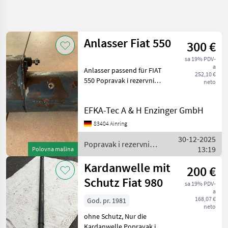
Precizirajte
pretragu
Anlasser Fiat 550
300 €
Kategorija
Država
Filteri
4
sa 19% PDV-
a
Anlasser passend für FIAT
252,10 €
Prikaži 6
TRENUTNA
550 Popravak i rezervni
neto
Resetuj
PUTANJA
rezultata
dijelovi Rezervni dijelovi za
traktore
Poljoprivredna
EFKA-Tec A & H Enzinger GmbH
tehnika
Popravak I
83404 Ainring
Rezervni
30-12-2025
Dijelovi
Popravak i rezervni
13:19
Polovna mašina
Rezervni
dijelovi / Fiat
Dijelovi
Kardanwelle mit
200 €
Za
Traktore
Schutz Fiat 980
sa 19% PDV-
Fiat
a
168,07 €
God. pr. 1981
neto
IZABERITE
ohne Schutz, Nur die
KATEGORIJU
Kardanwelle Popravak i