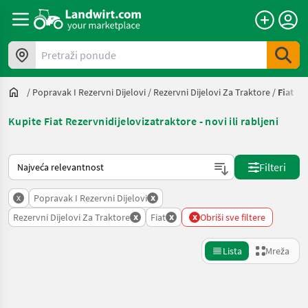
Pretraži ponude
/
Popravak I Rezervni Dijelovi
/
Rezervni Dijelovi Za Traktore
/
Fiat
Kupite Fiat Rezervnidijelovizatraktore - novi ili rabljeni
Način na koji sortira Landwirt.com
Filteri
x
x
Popravak I Rezervni Dijelovi
x
x
x
Rezervni Dijelovi Za Traktore
Fiat
Obriši sve filtere
Lista
Mreža