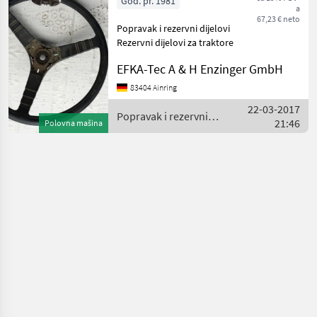
God. pr. 1981
a
67,23 € neto
Popravak i rezervni dijelovi
Rezervni dijelovi za traktore
EFKA-Tec A & H Enzinger GmbH
83404 Ainring
22-03-2017
Popravak i rezervni
21:46
Polovna mašina
dijelovi / Fiat