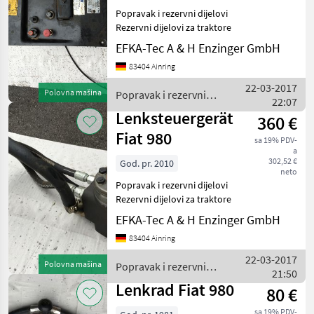
Popravak i rezervni dijelovi
Rezervni dijelovi za traktore
EFKA-Tec A & H Enzinger GmbH
83404 Ainring
22-03-2017
Polovna mašina
Popravak i rezervni
22:07
dijelovi / Fiat
Lenksteuergerät
360 €
Fiat 980
sa 19% PDV-
a
302,52 €
God. pr. 2010
neto
Popravak i rezervni dijelovi
Rezervni dijelovi za traktore
EFKA-Tec A & H Enzinger GmbH
83404 Ainring
22-03-2017
Polovna mašina
Popravak i rezervni
21:50
dijelovi / Fiat
Lenkrad Fiat 980
80 €
sa 19% PDV-