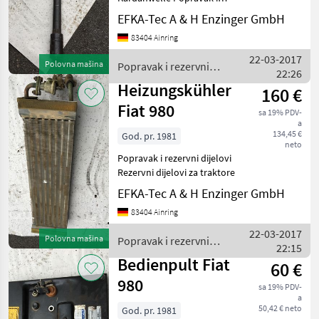
rezervni dijelovi Rezervni
Fiat
EFKA-Tec A & H Enzinger GmbH
dijelovi za traktore
83404 Ainring
Mercedes
22-03-2017
Polovna mašina
Popravak i rezervni
22:26
Steyr
dijelovi / Fiat
Heizungskühler
160 €
Fiat 980
New Holland
sa 19% PDV-
a
134,45 €
God. pr. 1981
Fendt
neto
Popravak i rezervni dijelovi
Rezervni dijelovi za traktore
Same
EFKA-Tec A & H Enzinger GmbH
Prikaži
83404 Ainring
sve
(21)
22-03-2017
Polovna mašina
Popravak i rezervni
22:15
dijelovi / Fiat
MARKETPLACE
Bedienpult Fiat
60 €
980
Ponude
sa 19% PDV-
Marketplace
Oglasi
trgovaca
a
50,42 € neto
God. pr. 1981