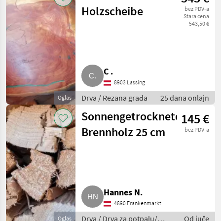
Holzscheibe
bez PDV-a
Stara cena
543,50 €
C .
8903 Lassing
Drva / Rezana građa
25 dana onlajn
Oglas
Sonnengetrocknetes
145 €
Brennholz 25 cm
bez PDV-a
Hannes N.
4890 Frankenmarkt
Drva / Drva za potpalu/
Od juče
Oglas