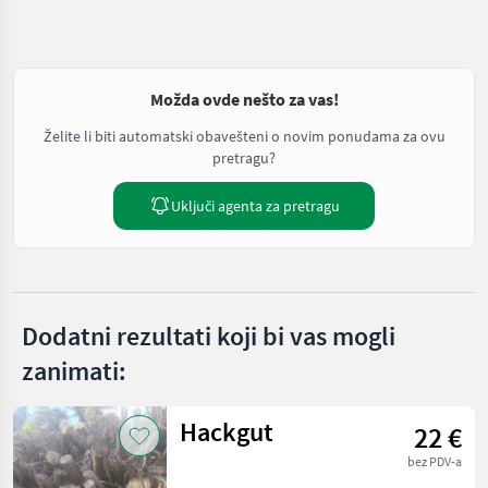
Možda ovde nešto za vas!
Želite li biti automatski obavešteni o novim ponudama za ovu
pretragu?
Uključi agenta za pretragu
Dodatni rezultati koji bi vas mogli
zanimati:
Hackgut
22 €
bez PDV-a