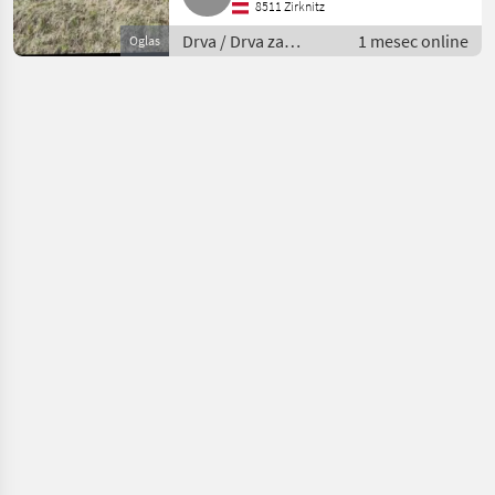
8511 Zirknitz
Drva / Drva za
1 mesec online
Oglas
potpalu/ cijepanice