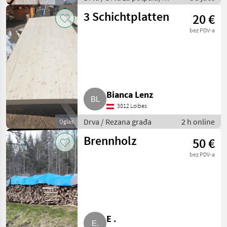
cijepanice
3 Schichtplatten
20 €
bez PDV-a
Bianca Lenz
3812 Loibes
Drva / Rezana građa
2 h online
Oglas
Brennholz
50 €
bez PDV-a
E .