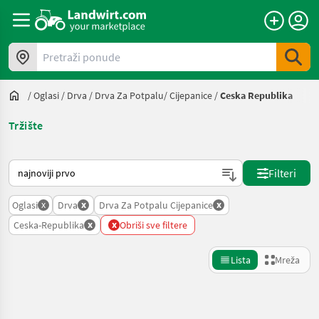
Pretraži ponude
/
Oglasi
/
Drva
/
Drva Za Potpalu/ Cijepanice
/
Ceska Republika
Tržište
Način na koji sortira Landwirt.com
Filteri
x
x
x
Oglasi
Drva
Drva Za Potpalu Cijepanice
x
x
Ceska-Republika
Obriši sve filtere
Lista
Mreža