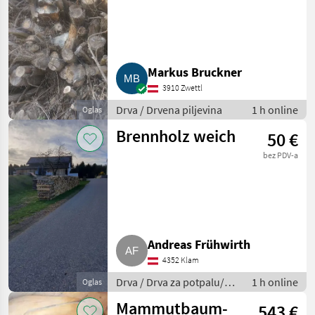
Markus Bruckner
3910 Zwettl
Drva / Drvena piljevina
1 h online
Oglas
Brennholz weich
50 €
bez PDV-a
Andreas Frühwirth
4352 Klam
Drva / Drva za potpalu/
1 h online
Oglas
cijepanice
Mammutbaum-
543 €