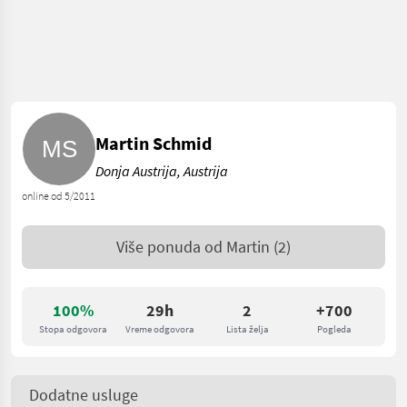
Martin Schmid
Donja Austrija, Austrija
online od 5/2011
Više ponuda od
Martin
(2)
100%
29h
2
+700
Stopa odgovora
Vreme odgovora
Lista želja
Pogleda
Dodatne usluge