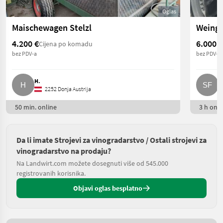
Oglas
Maischewagen Stelzl
Weinga
4.200 €
6.000 €
Cijena po komadu
bez PDV-a
bez PDV-a
H.
S
2252 Donja Austrija
50 min. online
3 h onli
Da li imate Strojevi za vinogradarstvo / Ostali strojevi za
vinogradarstvo na prodaju?
Na Landwirt.com možete dosegnuti više od 545.000
registrovanih korisnika.
Objavi oglas besplatno