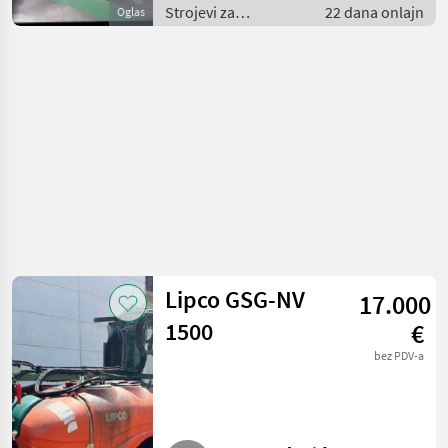
Strojevi za
22 dana onlajn
Oglas
vinogradarstvo /
Ostali strojevi za
vinogradarstvo
Lipco GSG-NV
17.000
1500
€
bez PDV-a