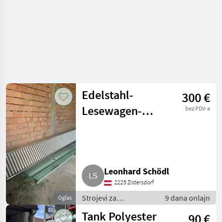
Edelstahl-
300 €
Lesewagen-
bez PDV-a
Leiter Just
Leonhard Schödl
2225 Zistersdorf
Strojevi za
9 dana onlajn
Oglas
vinogradarstvo /
Tank Polyester
90 €
Ostali strojevi za