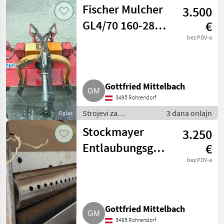
vinogradarstvo /
Fischer Mulcher
3.500
Ostali strojevi za
vinogradarstvo
GL4/70 160-280
€
cm
bez PDV-a
Gottfried Mittelbach
3495 Rohrendorf
Strojevi za
3 dana onlajn
Oglas
vinogradarstvo /
Stockmayer
3.250
Ostali strojevi za
vinogradarstvo
Entlaubungsgerät,
€
Entlauber
bez PDV-a
Gottfried Mittelbach
3495 Rohrendorf