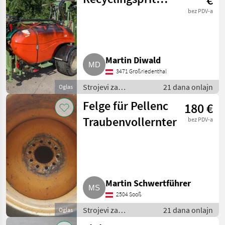
1.500 l
bez PDV-a
Martin Diwald
3471 Großriedenthal
Strojevi za
21 dana onlajn
Oglas
vinogradarstvo /
Felge für Pellenc
180 €
Ostali strojevi za
vinogradarstvo
Traubenvollernter
bez PDV-a
Martin Schwertführer
2504 Sooß
Strojevi za
21 dana onlajn
Oglas
vinogradarstvo /