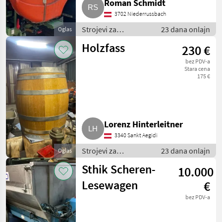
Roman Schmidt
3702 Niederrussbach
Strojevi za
23 dana onlajn
Oglas
vinogradarstvo /
Holzfass
230 €
Ostali strojevi za
vinogradarstvo
bez PDV-a
Stara cena
175 €
Lorenz Hinterleitner
3340 Sankt Aegidi
Strojevi za
23 dana onlajn
Oglas
vinogradarstvo /
Sthik Scheren-
10.000
Ostali strojevi za
vinogradarstvo
Lesewagen
€
bez PDV-a