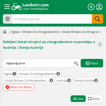
Pretraži ponude
/
Oglasi
/
Strojevi Za Vinogradarstvo
/
Ostali Strojevi Za Vinogradarst
Rabljeni Ostali strojevi za vinogradarstvo na prodaju u
Austrija / Donja Austrija
Način na koji sortira Landwirt.com
Filteri
x
x
Oglasi
Strojevi Za Vinogradarstvo
x
x
x
Ostali Strojevi Za Vinogradarstvo
Austrija
Donja-Austrija
x
Obriši sve filtere
Lista
Mreža