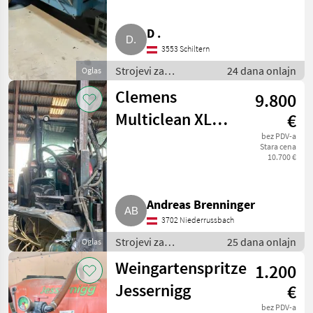
D .
3553 Schiltern
Strojevi za
24 dana onlajn
Oglas
vinogradarstvo /
Clemens
9.800
Ostali strojevi za
vinogradarstvo
Multiclean XL
€
(2x) mit
bez PDV-a
Stara cena
10.700 €
Überzeilenführung,
Parallelogramm
Andreas Brenninger
3702 Niederrussbach
Strojevi za
25 dana onlajn
Oglas
vinogradarstvo /
Weingartenspritze
1.200
Ostali strojevi za
vinogradarstvo
Jessernigg
€
bez PDV-a