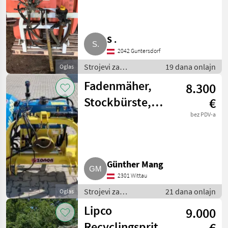
S .
2042 Guntersdorf
Strojevi za
19 dana onlajn
Oglas
vinogradarstvo /
Fadenmäher,
8.300
Ostali strojevi za
vinogradarstvo
Stockbürste,
€
Stockputzer
bez PDV-a
Zanon
(neuwertig) DM-
Günther Mang
800
2301 Wittau
Strojevi za
21 dana onlajn
Oglas
vinogradarstvo /
Lipco
9.000
Ostali strojevi za
vinogradarstvo
Recyclingspritze
€