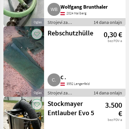
Wolfgang Brunthaler
2024 Mailberg
Strojevi za
14 dana onlajn
Oglas
vinogradarstvo /
Rebschutzhülle
0,30 €
Ostali strojevi za
vinogradarstvo
bez PDV-a
C .
3552 Lengenfeld
Strojevi za
14 dana onlajn
Oglas
vinogradarstvo /
Stockmayer
3.500
Ostali strojevi za
vinogradarstvo
Entlauber Evo 5
€
bez PDV-a