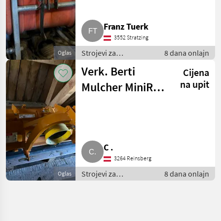
Franz Tuerk
3552 Stratzing
Strojevi za
8 dana onlajn
Oglas
vinogradarstvo /
Verk. Berti
Cijena
Ostali strojevi za
vinogradarstvo
na upit
Mulcher MiniRev
145
C .
3264 Reinsberg
Strojevi za
8 dana onlajn
Oglas
vinogradarstvo /
Ostali strojevi za
vinogradarstvo