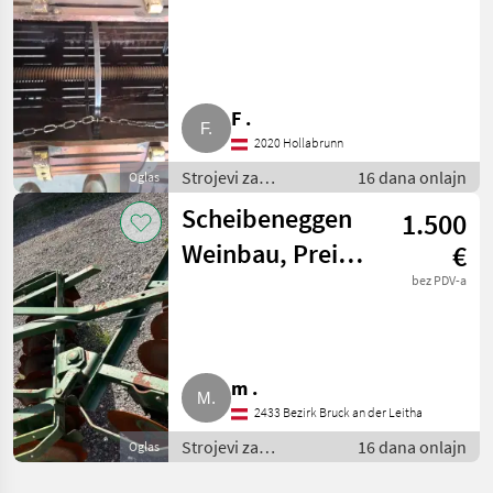
F .
2020 Hollabrunn
Strojevi za
16 dana onlajn
Oglas
vinogradarstvo /
Scheibeneggen
1.500
Ostali strojevi za
vinogradarstvo
Weinbau, Preis
€
für 2 Stk.
bez PDV-a
m .
2433 Bezirk Bruck an der Leitha
Strojevi za
16 dana onlajn
Oglas
vinogradarstvo /
Ostali strojevi za