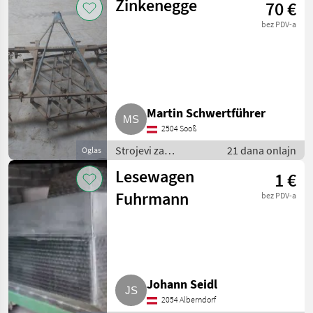
Zinkenegge
70 €
Ostali strojevi za
vinogradarstvo
bez PDV-a
Martin Schwertführer
2504 Sooß
Strojevi za
21 dana onlajn
Oglas
vinogradarstvo /
Lesewagen
1 €
Ostali strojevi za
vinogradarstvo
Fuhrmann
bez PDV-a
Johann Seidl
2054 Alberndorf