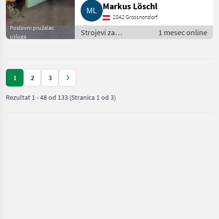
Markus Löschl
2042 Grossnondorf
Poslovni pružalac
Strojevi za
1 mesec online
usluga
vinogradarstvo /
Ostali strojevi za
vinogradarstvo
1
2
3
Rezultat
1
-
48
od
133
(Stranica 1 od 3)