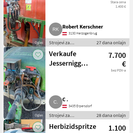
Stara cena
1.400 €
Robert Kerschner
3130 Herzogenbrug
Strojevi za
27 dana onlajn
Oglas
vinogradarstvo /
Verkaufe
7.700
Ostali strojevi za
vinogradarstvo
Jessernigg
€
Weingartenspritze
bez PDV-a
gezogen APS 96
C .
3435 Erpersdorf
Strojevi za
28 dana onlajn
Oglas
vinogradarstvo /
Herbizidspritze
1.100
Ostali strojevi za