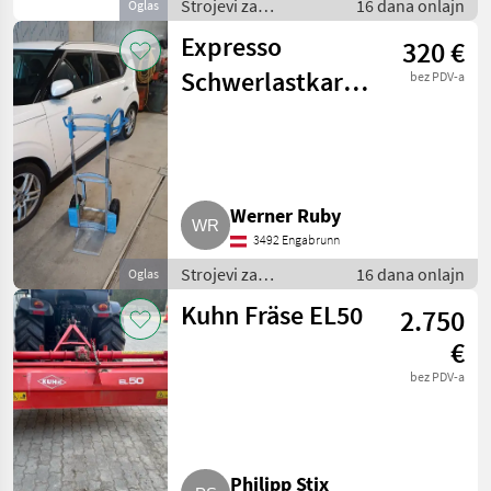
Strojevi za
16 dana onlajn
Oglas
vinogradarstvo /
Expresso
320 €
Ostali strojevi za
vinogradarstvo
Schwerlastkarre,
bez PDV-a
klappbar
Werner Ruby
3492 Engabrunn
Strojevi za
16 dana onlajn
Oglas
vinogradarstvo /
Kuhn Fräse EL50
2.750
Ostali strojevi za
vinogradarstvo
€
bez PDV-a
Philipp Stix