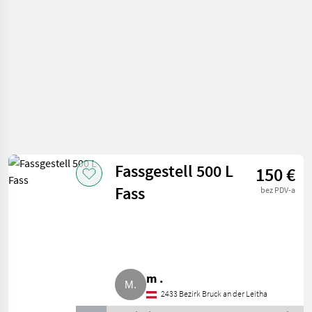
vinogradarstvo
Fassgestell 500 L
150 €
Fass
bez PDV-a
m .
2433 Bezirk Bruck an der Leitha