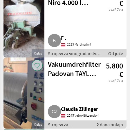
Niro 4.000 l
€
Fuhrmann
bez PDV-a
F .
2223 Martinsdorf
Strojevi za vinogradarstvo /
Od juče
Oglas
Ostali strojevi za
Vakuumdrehfilter
5.800
vinogradarstvo
Padovan TAYLO
€
LUX 3
bez PDV-a
Claudia Zillinger
2245 Velm-Götzendorf
Strojevi za
2 dana onlajn
Oglas