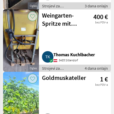
Strojevi za
3 dana onlajn
Oglas
vinogradarstvo /
Weingarten-
400 €
Ostali strojevi za
vinogradarstvo
Spritze mit
bez PDV-a
Podest
Thomas Kuchlbacher
3485 Sittendorf
Strojevi za
4 dana onlajn
Oglas
vinogradarstvo /
Goldmuskateller
1 €
Ostali strojevi za
vinogradarstvo
bez PDV-a