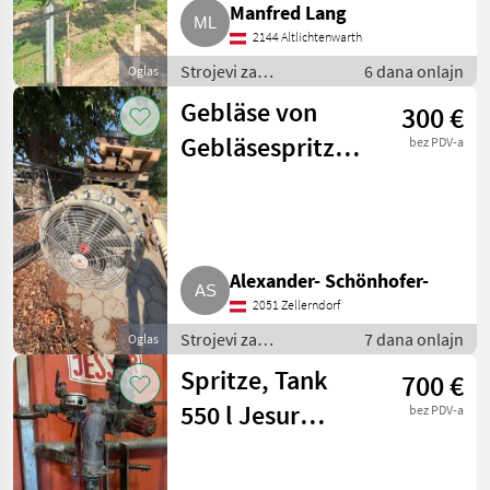
Manfred Lang
2144 Altlichtenwarth
Strojevi za
6 dana onlajn
Oglas
vinogradarstvo /
Gebläse von
300 €
Ostali strojevi za
vinogradarstvo
Gebläsespritze
bez PDV-a
Weinbau
Alexander- Schönhofer-
2051 Zellerndorf
Strojevi za
7 dana onlajn
Oglas
vinogradarstvo /
Spritze, Tank
700 €
Ostali strojevi za
vinogradarstvo
550 l Jesur
bez PDV-a
Sattelspritze
Weingarten