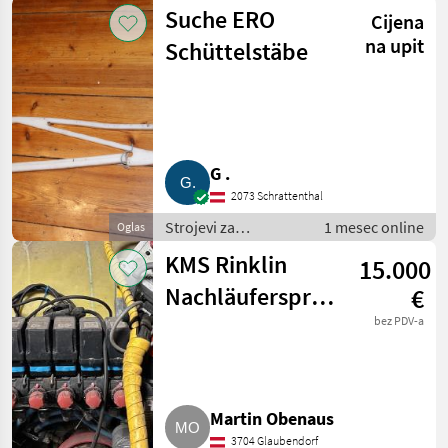
vinogradarstvo /
Suche ERO
Cijena
Ostali strojevi za
vinogradarstvo
na upit
Schüttelstäbe
G .
2073 Schrattenthal
Strojevi za
1 mesec online
Oglas
vinogradarstvo /
KMS Rinklin
15.000
Ostali strojevi za
vinogradarstvo
Nachläufersprüher
€
ÜZ
bez PDV-a
Martin Obenaus
3704 Glaubendorf