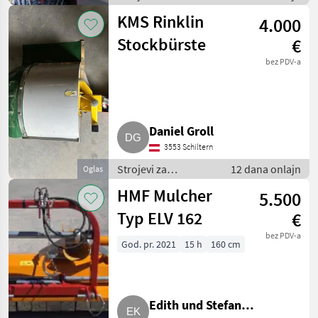
vinogradarstvo /
KMS Rinklin
4.000
Ostali strojevi za
vinogradarstvo
Stockbürste
€
bez PDV-a
Daniel Groll
3553 Schiltern
Strojevi za
12 dana onlajn
Oglas
vinogradarstvo /
HMF Mulcher
5.500
Ostali strojevi za
vinogradarstvo
Typ ELV 162
€
bez PDV-a
God. pr. 2021
15 h
160 cm
Edith und Stefan