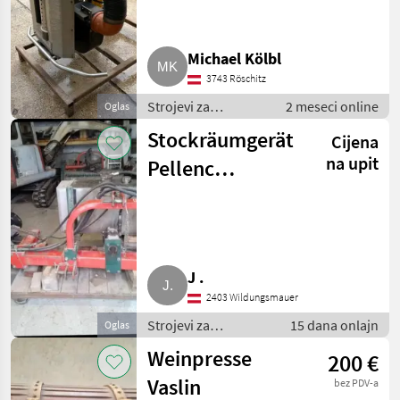
Michael Kölbl
3743 Röschitz
Strojevi za
2 meseci online
Oglas
vinogradarstvo /
Stockräumgerät
Cijena
Ostali strojevi za
vinogradarstvo
na upit
Pellenc
Tournesol
J .
2403 Wildungsmauer
Strojevi za
15 dana onlajn
Oglas
vinogradarstvo /
Weinpresse
200 €
Ostali strojevi za
vinogradarstvo
Vaslin
bez PDV-a