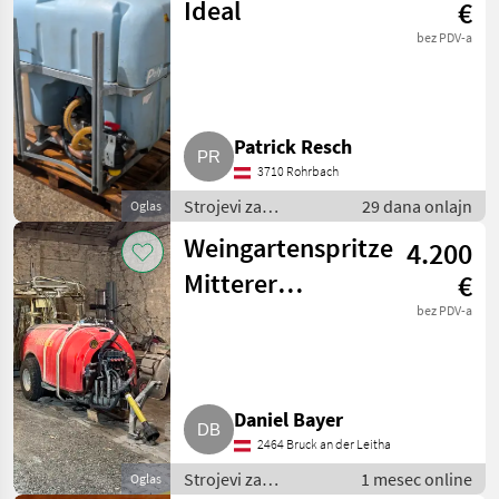
vinogradarstvo
Ideal
€
bez PDV-a
Patrick Resch
3710 Rohrbach
Strojevi za
29 dana onlajn
Oglas
vinogradarstvo /
Weingartenspritze
4.200
Ostali strojevi za
vinogradarstvo
Mitterer
€
Überzeilen 2.000
bez PDV-a
l
Daniel Bayer
2464 Bruck an der Leitha
Strojevi za
1 mesec online
Oglas