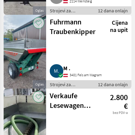
2114 Weinsteig
Kriegbaum
Strojevi za
12 dana onlajn
Oglas
vinogradarstvo /
Fuhrmann
Cijena
Ostali strojevi za
vinogradarstvo
na upit
Traubenkipper
M .
3481 Fels am Wagram
Strojevi za
12 dana onlajn
Oglas
vinogradarstvo /
Verkaufe
2.800
Ostali strojevi za
vinogradarstvo
Lesewagen
€
„Fuhrmann“
bez PDV-a