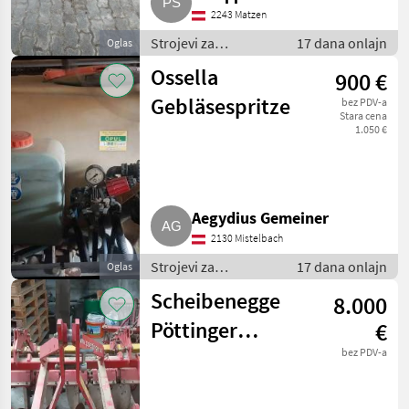
2243 Matzen
Strojevi za
17 dana onlajn
Oglas
vinogradarstvo /
Ossella
900 €
Ostali strojevi za
vinogradarstvo
Gebläsespritze
bez PDV-a
Stara cena
1.050 €
Aegydius Gemeiner
2130 Mistelbach
Strojevi za
17 dana onlajn
Oglas
vinogradarstvo /
Scheibenegge
8.000
Ostali strojevi za
vinogradarstvo
Pöttinger
€
Vinodisc
bez PDV-a