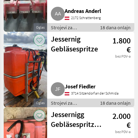
Andreas Anderl
2172 Schrattenberg
Strojevi za
18 dana onlajn
Oglas
vinogradarstvo /
Jessernig
1.800
Ostali strojevi za
vinogradarstvo
Gebläsespritze
€
bez PDV-a
Josef Fiedler
3714 Sitzendorf an der Schmida
Strojevi za
18 dana onlajn
Oglas
vinogradarstvo /
Jessernigg
2.000
Ostali strojevi za
vinogradarstvo
Gebläsespritze
€
500 l
bez PDV-a