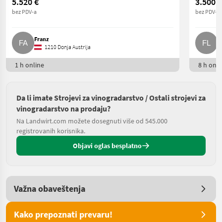
5.520 €
3.500 €
bez PDV-a
bez PDV-a
Franz
F
1210 Donja Austrija
1 h online
8 h onli
Da li imate Strojevi za vinogradarstvo / Ostali strojevi za
vinogradarstvo na prodaju?
Na Landwirt.com možete dosegnuti više od 545.000
registrovanih korisnika.
Objavi oglas besplatno
Važna obaveštenja
Kako prepoznati prevaru!