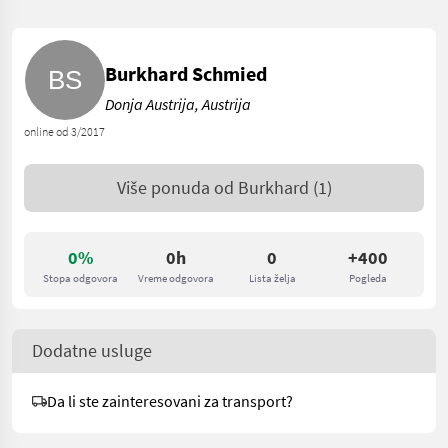
Burkhard Schmied
Donja Austrija, Austrija
online od 3/2017
Više ponuda od
Burkhard
(1)
0%
0h
0
+400
Stopa odgovora
Vreme odgovora
Lista želja
Pogleda
Dodatne usluge
Da li ste zainteresovani za transport?