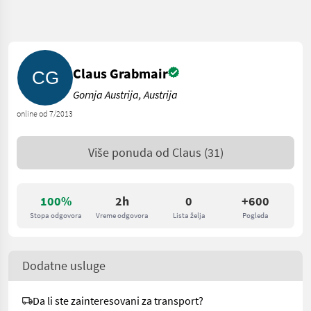
Claus Grabmair
Gornja Austrija, Austrija
online od 7/2013
Više ponuda od
Claus
(31)
100%
2h
0
+600
Stopa odgovora
Vreme odgovora
Lista želja
Pogleda
Dodatne usluge
Da li ste zainteresovani za transport?