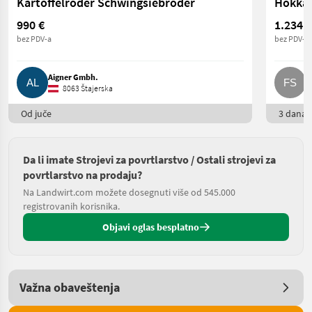
Kartoffelroder Schwingsiebroder
Hokkai
990 €
1.234 €
bez PDV-a
bez PDV-a
Aigner Gmbh.
F
8063 Štajerska
Od juče
3 dana o
Da li imate Strojevi za povrtlarstvo / Ostali strojevi za
povrtlarstvo na prodaju?
Na Landwirt.com možete dosegnuti više od 545.000
registrovanih korisnika.
Objavi oglas besplatno
Važna obaveštenja