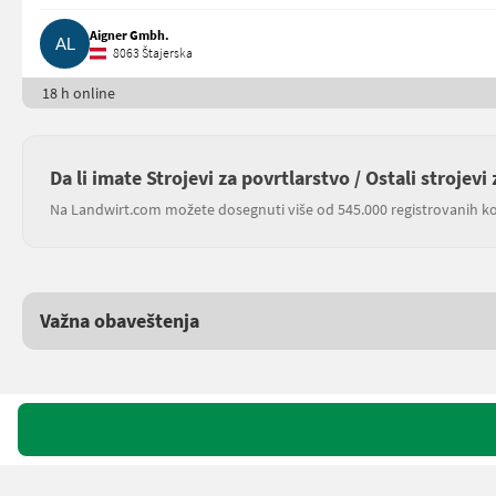
Aigner Gmbh.
8063 Štajerska
18 h online
Da li imate Strojevi za povrtlarstvo / Ostali strojev
Na Landwirt.com možete dosegnuti više od 545.000 registrovanih ko
Važna obaveštenja