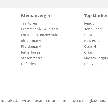
Kleinanzeigen
Top Marke
Traktoren
Fendt
Erntetechnik Grünland
John Deere
Forst- und Holztechnik
Steyr
Rindermarkt
New Holland
Pferdemarkt
Case IH
Futterbörse
Claas
Stellenmarkt
Massey Fergu
Hofladen
Deutz-Fahr
podataka
Uslovi poslovanja
Impressum
Izjava o usaglašenosti