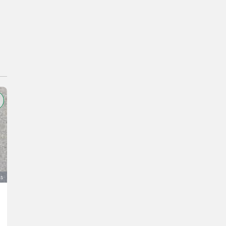
as
Hokkaido-Kürbisse
1.234 €
bez PDV-a