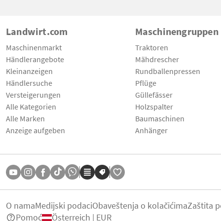
Landwirt.com
Maschinengruppen
Maschinenmarkt
Traktoren
Händlerangebote
Mähdrescher
Kleinanzeigen
Rundballenpressen
Händlersuche
Pflüge
Versteigerungen
Güllefässer
Alle Kategorien
Holzspalter
Alle Marken
Baumaschinen
Anzeige aufgeben
Anhänger
O nama
Medijski podaci
Obaveštenja o kolačićima
Zaštita 
Pomoć
Österreich | EUR