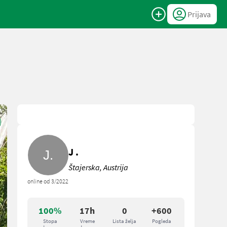
Prijava
J .
Štajerska, Austrija
online od 3/2022
100%
17h
0
+600
Stopa
Vreme
Lista želja
Pogleda