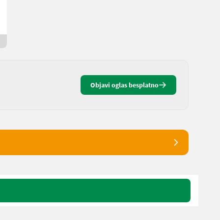
Ferdinand
8142 Štajerska
2 dana onlajn
Objavi oglas besplatno