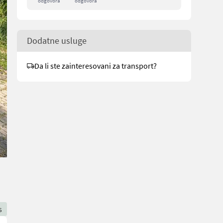
odgovora
odgovora
Dodatne usluge
Da li ste zainteresovani za transport?
s