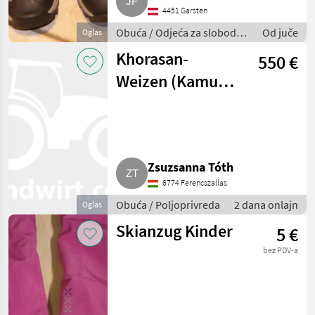
4451 Garsten
Obuća / Odjeća za slobodno
Od juče
Oglas
vrijeme
Khorasan-
550 €
Weizen (Kamut®)
aus
regenerativer
Landwirtschaft
Zsuzsanna Tóth
6774 Ferencszallas
Obuća / Poljoprivreda
2 dana onlajn
Oglas
Skianzug Kinder
5 €
bez PDV-a