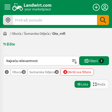
Pretraži ponude
/
Obuća
/
Šumarska Odjeća
/
Chx_refl
Tržište
Način na koji sortira Landwirt.com
Filteri
1
x
x
x
x
Obuca
Sumarska Odjeca
Obriši sve filtere
Lista
Mreža
Precizirajte