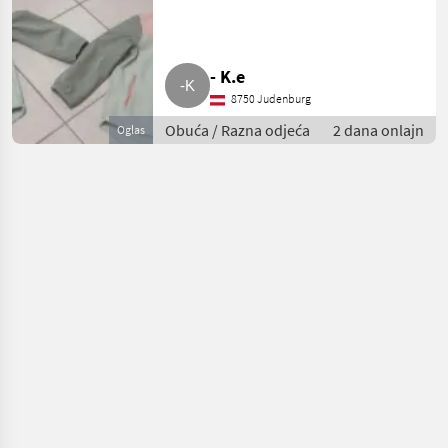
- K.e
8750 Judenburg
Obuća / Razna odjeća
2 dana onlajn
Oglas