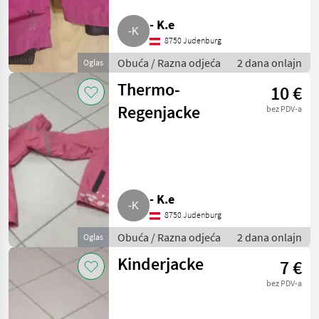
- K.e
8750 Judenburg
Obuća / Razna odjeća
2 dana onlajn
Oglas
Thermo-
10 €
Regenjacke
bez PDV-a
- K.e
8750 Judenburg
Obuća / Razna odjeća
2 dana onlajn
Oglas
Kinderjacke
7 €
bez PDV-a