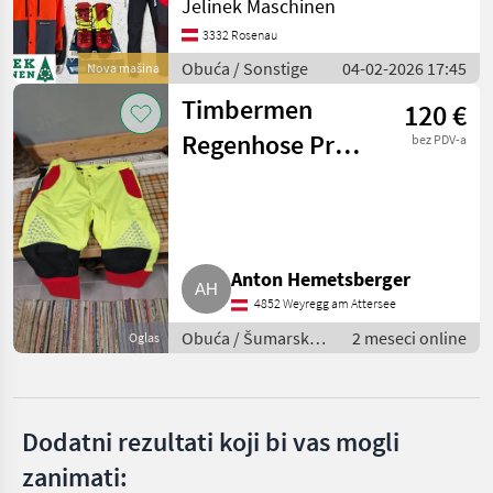
Jelinek Maschinen
Thermohosen, Concept
Ponude
Outdoorhosen, Gladiator
3332 Rosenau
Marketplace
Oglasi
trgovaca
Extrem & Keprotec Schnitt
Obuća / Sonstige
04-02-2026 17:45
Nova mašina
Timbermen
120 €
Regenhose Pro
bez PDV-a
Tech
Anton Hemetsberger
4852 Weyregg am Attersee
Obuća / Šumarska
2 meseci online
Oglas
odjeća
Dodatni rezultati koji bi vas mogli
zanimati: