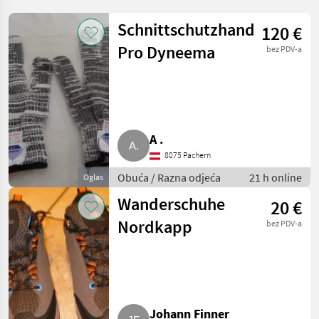
Schnittschutzhandschuhe
120 €
Pro Dyneema
bez PDV-a
A .
8075 Pachern
Obuća / Razna odjeća
21 h online
Oglas
Wanderschuhe
20 €
Nordkapp
bez PDV-a
Johann Finner