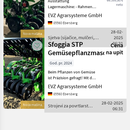
66.395,80 €
Ausstattung
neto
Lagermaschine: - Rahmen
hydr. klappbar mit
EVZ Agrarsysteme GmbH
Dreipunktanschluss KAT II
85560 Ebersberg
Transportbreite: 3, 00 m
Offen: 6, 00 m - Vordere
28-02-
Nova mašina
Räder BOBCAT 23x10, 5x12 -
Sjetva (sijačice, mulčeri,
2025
Zwischenre
Sfoggia STP
sjetvospremači i dr) /
06:31
Cena
Sfoggia
Gemüsepflanzmaschine
na upit
God. pr. 2024
Beim Pflanzen von Gemüse
ist Präzision gefragt! Mit der
STP aus dem Hause
EVZ Agrarsysteme GmbH
SFOGGIA erhält der Kunde
85560 Ebersberg
das Ergebnis von
jahrzehntelanger Erfahrung
28-02-2025
Nova mašina
Strojevi za povrtlarstvo
im Bereich der Gemüsep
06:31
/ Sfoggia