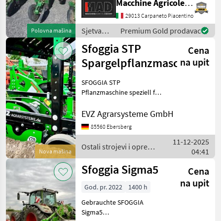
Macchine Agricole Devoti Srl
Pneumatske sijačice (za
kukuruz)
29013 Carpaneto Piacentino
Sjetva
Premium Gold prodavac
Polovna mašina
(sijačice,
Sfoggia STP
Cena
mulčeri,
sjetvospremači
Spargelpflanzmaschine
na upit
i dr) /
Sfoggia
SFOGGIA STP
Pflanzmaschine speziell für
das Pflanzen von
Spargeltopfpflanzen
EVZ Agrarsysteme GmbH
Eigenschaften: - praxisnah
85560 Ebersberg
konzipiert und somit
11-12-2025
speziell für das Pflanzen
Ostali strojevi i oprema
04:41
von Spargel i
Nova mašina
/ Sfoggia
Sfoggia Sigma5
Cena
na upit
God. pr. 2022
1400 h
Gebrauchte SFOGGIA
Sigma5