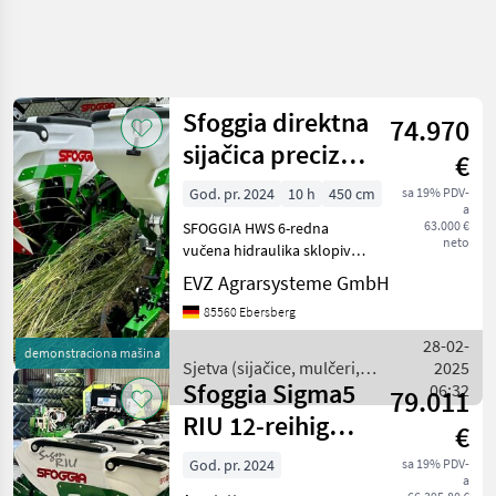
Sfoggia direktna
74.970
sijačica precizna
€
sijačica
God. pr. 2024
10 h
450 cm
sa 19% PDV-
a
63.000 €
SFOGGIA HWS 6-redna
neto
vučena hidraulika sklopivi
(Demo uređaji SOIL
EVZ Agrarsysteme GmbH
EVOLUTION 2024) Oprema: -
85560 Ebersberg
Okvir 2, 5 m zatvoren, 4, 5 m
otvoren - Međuredni
28-02-
demonstraciona mašina
razmak 70/75 cm - hidra
Sjetva (sijačice, mulčeri,
2025
Sfoggia Sigma5
sjetvospremači i dr) /
06:32
79.011
Sfoggia
RIU 12-reihig
€
Einzelkornsämaschine
God. pr. 2024
sa 19% PDV-
a