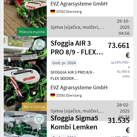
Einzelkornsämaschine Top
EVZ Agrarsysteme GmbH
Ablagegenauigkeit gepaart
85560 Ebersberg
mit hoher Schlagkraft und
Flexibilität Wir verkaufen
29-10-
eine sehr gepflegte
Sjetva (sijačice, mulčeri,
2025
Einzelkorsämas
Polovna mašina
sjetvospremači i dr) /
04:56
Sfoggia
Sfoggia AIR 3
73.661
PRO 8/9 - FLEX
€
SEEDER
God. pr. 2024
sa 19% PDV-
a
Einzelkornsämaschine
61.900 €
SFOGGIA AIR 3 PRO 8/9 -
neto
FLEX SEEDER
AUSSTATTUNG
EVZ Agrarsysteme GmbH
Lagermaschine: - Hydr.
85560 Ebersberg
Doppelteleskoprahmen
(Transportbreite 3, 00 m)
28-02-
Nova mašina
mit Dreipunktanschluss
Sjetva (sijačice, mulčeri,
2025
Kat. II/III - Vordere Rä
Sfoggia Sigma5
sjetvospremači i dr) /
06:33
31.535
Sfoggia
Kombi Lemken
€