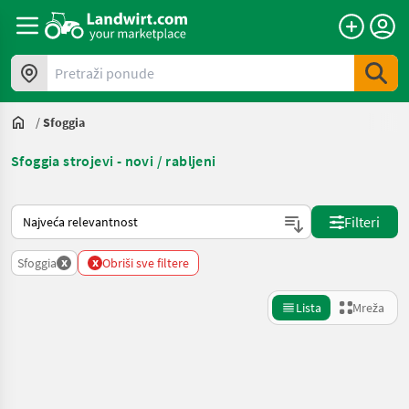
Pretraži ponude
/
Sfoggia
Sfoggia strojevi - novi / rabljeni
Način na koji sortira Landwirt.com
Filteri
x
x
Sfoggia
Obriši sve filtere
Lista
Mreža
Precizirajte