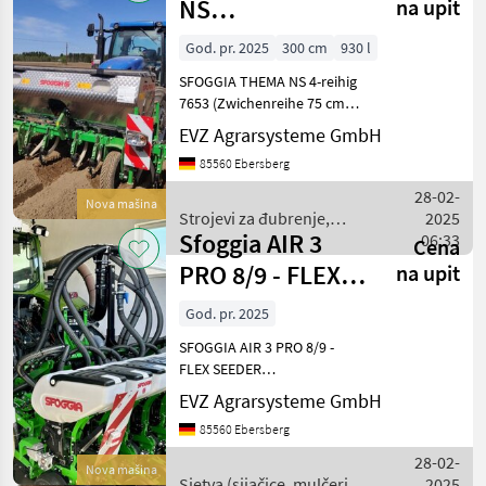
NS
na upit
Reihendüngerstreuer
God. pr. 2025
300 cm
930 l
SFOGGIA THEMA NS 4-reihig
7653 (Zwichenreihe 75 cm)
Frontanbau
EVZ Agrarsysteme GmbH
Dreipunktaufnahme KAT II
85560 Ebersberg
Transportbreite 3, 00 m -
Düngerbehälter INOX 930
28-02-
Nova mašina
Liter mit Abdeckung - vier v
Strojevi za đubrenje,
2025
Sfoggia AIR 3
gnojenje i navodnjavanje /
06:33
Cena
Sfoggia
PRO 8/9 - FLEX
na upit
SEEDER
God. pr. 2025
Einzelkornsämaschine
SFOGGIA AIR 3 PRO 8/9 -
FLEX SEEDER
AUSSTATTUNG
EVZ Agrarsysteme GmbH
Lagermaschine: - Hydr.
85560 Ebersberg
Doppelteleskoprahmen
(Transportbreite 3, 00 m)
28-02-
Nova mašina
mit Dreipunktanschluss
Sjetva (sijačice, mulčeri,
2025