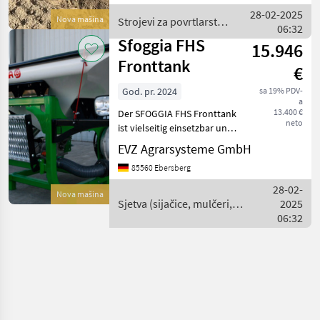
Kunde das Ergebnis von
28-02-2025
Nova mašina
Strojevi za povrtlarstvo
jahrzehntelanger Erfahrung
06:32
/ Sfoggia
im B
Sfoggia FHS
15.946
Fronttank
€
God. pr. 2024
sa 19% PDV-
a
13.400 €
Der SFOGGIA FHS Fronttank
neto
ist vielseitig einsetzbar und
kann sowohl als Dünger-,
EVZ Agrarsysteme GmbH
sowie auch als Saatguttank
85560 Ebersberg
verwendet werden. Durch
seine trompetenförmige
28-02-
Nova mašina
Bauweise,
Sjetva (sijačice, mulčeri,
2025
sjetvospremači i dr) /
06:32
Sfoggia