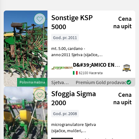
pretragu
Sonstige KSP
Cena
Kategorija
Država
Filteri
1
5000
na upit
Prikaži
God. pr. 2011
TRENUTNA
Resetuj
15
PUTANJA
rezultata
mt. 5.00, cardano -
Sfoggia
anno:2011 Sjetva (sijačice,
mulčeri, sjetvospremači i
D&#39;AMICO ENGLES SRL
IZABERITE
dr) Sijačice (mehaničke)
KATEGORIJU
62100 Macerata
Sjetva
Premium Gold prodavac
Polovna mašina
Poljoprivredna tehnika
13
(sijačice,
Sfoggia Sigma
Cena
mulčeri,
Ostalo
2
sjetvospremači
2000
na upit
i dr) /
Sfoggia
MARKETPLACE
God. pr. 2008
Ponude
microgranulatore Sjetva
Marketplace
Oglasi
trgovaca
(sijačice, mulčeri,
sjetvospremači i dr)