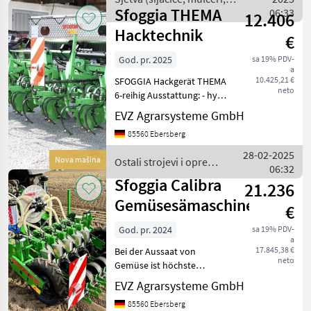
Kat. II/III - Vordere Rä
Sfoggia THEMA
sjetvospremači i dr) /
06:33
12.406
Sfoggia
Hacktechnik
€
God. pr. 2025
sa 19% PDV-
a
10.425,21 €
SFOGGIA Hackgerät THEMA
neto
6-reihig Ausstattung: - hydr.
klappbarer Rahmen
EVZ Agrarsysteme GmbH
Dreipunktanschluss Kat II 2,
85560 Ebersberg
5 m geschlossen, 5, 0 m
offen - 75 cm
28-02-2025
Nova mašina
Ostali strojevi i oprema
Zwischenreihenabstand - 6-
06:32
/ Sfoggia
r
Sfoggia Calibra
21.236
Gemüsesämaschine
€
God. pr. 2024
sa 19% PDV-
a
17.845,38 €
Bei der Aussaat von
neto
Gemüse ist höchste
Präzision gefragt. Mit der
EVZ Agrarsysteme GmbH
CALIBRA EVO aus dem
85560 Ebersberg
Hause SFOGGIA erhält der