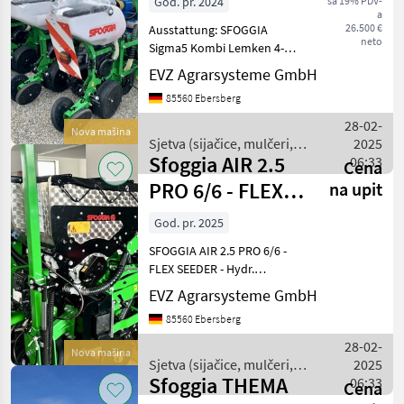
God. pr. 2024
sa 19% PDV-
a
26.500 €
Ausstattung: SFOGGIA
neto
Sigma5 Kombi Lemken 4-
reihig 3 Meter Starrrahmen,
EVZ Agrarsysteme GmbH
mit Aushubvorrichtung
85560 Ebersberg
passend zu Lemken Zirkon
- 4 Säaggregate mit
28-02-
Nova mašina
Doppelkettenantrieb -
Sjetva (sijačice, mulčeri,
2025
Zwisc
Sfoggia AIR 2.5
sjetvospremači i dr) /
06:33
Cena
Sfoggia
PRO 6/6 - FLEX
na upit
SEEDER
God. pr. 2025
Einzelkornsämaschi
SFOGGIA AIR 2.5 PRO 6/6 -
FLEX SEEDER - Hydr.
Doppelteleskoprahmen
EVZ Agrarsysteme GmbH
(Transportbreite 2, 55 m)
85560 Ebersberg
mit Dreipunktanschluss
Kat. II/III - Vordere Räder
28-02-
Nova mašina
BOBCAT 23x10, 5x12 - F
Sjetva (sijačice, mulčeri,
2025
Sfoggia THEMA
sjetvospremači i dr) /
06:33
Cena
Sfoggia