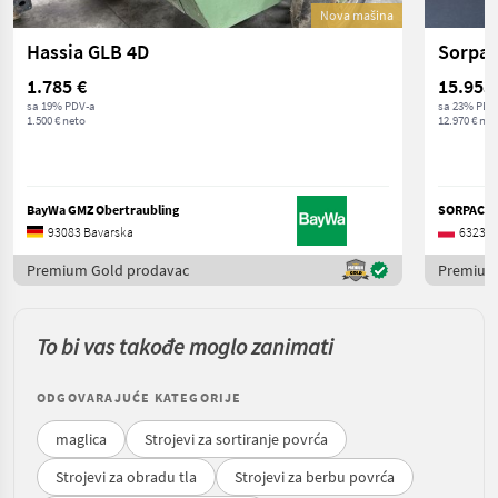
Nova mašina
Hassia GLB 4D
Sorpac
1.785 €
15.953
sa 19% PDV-a
sa 23% PDV
1.500 € neto
12.970 € net
BayWa GMZ Obertraubling
SORPAC Sp
93083 Bavarska
63233
Premium Gold prodavac
Premium
To bi vas takođe moglo zanimati
ODGOVARAJUĆE KATEGORIJE
maglica
Strojevi za sortiranje povrća
Strojevi za obradu tla
Strojevi za berbu povrća