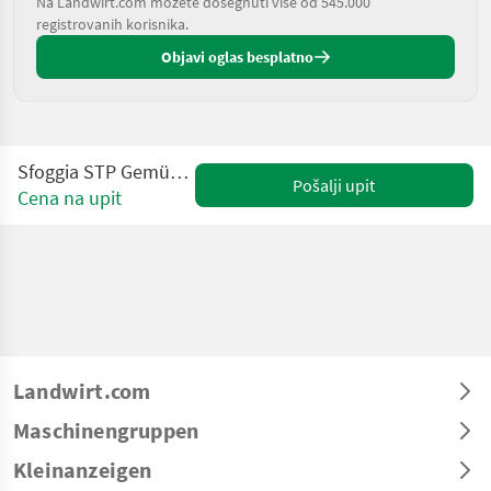
Na Landwirt.com možete dosegnuti više od 545.000
registrovanih korisnika.
Objavi oglas besplatno
Sfoggia STP Gemüsepflanzmaschine
Pošalji upit
Cena na upit
Landwirt.com
Maschinengruppen
Kleinanzeigen