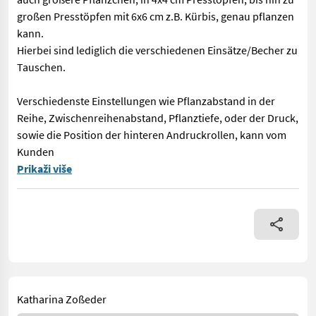
großen Presstöpfen mit 6x6 cm z.B. Kürbis, genau pflanzen
kann.
Hierbei sind lediglich die verschiedenen Einsätze/Becher zu
Tauschen.
Verschiedenste Einstellungen wie Pflanzabstand in der
Reihe, Zwischenreihenabstand, Pflanztiefe, oder der Druck,
sowie die Position der hinteren Andruckrollen, kann vom
Kunden
Beim Pflanzen von Gemüse ist Präzision gefragt! Mit der STP a
Prikaži više
Katharina Zoßeder