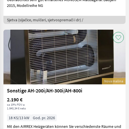
2015, Modellreihe NG
Sjetva (sijačice, mulčeri, sjetvospremači i dr) /
Nova mašina
Sonstige AH-200i/AH-300i/AH-800i
2.190 €
sa 19% PDV-a
1.840,34 € neto
18 KS/13 kW
God. pr. 2026
Mit den AIRREX Heizgeräten können Sie verschiedenste Räume und