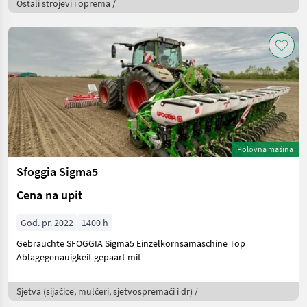
Ostali strojevi i oprema /
Polovna mašina
Sfoggia Sigma5
Cena na upit
God. pr. 2022
1400 h
Gebrauchte SFOGGIA Sigma5 Einzelkornsämaschine Top
Ablagegenauigkeit gepaart mit
Sjetva (sijačice, mulčeri, sjetvospremači i dr) /