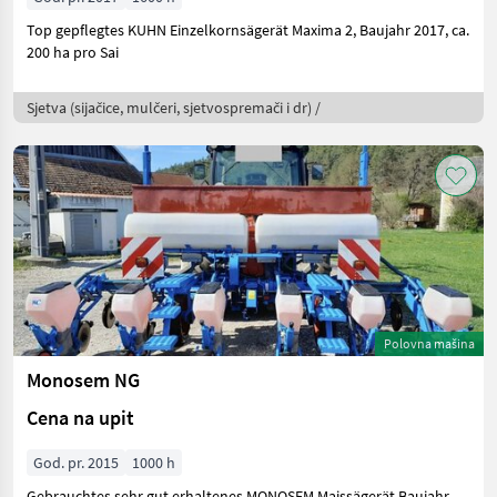
Top gepflegtes KUHN Einzelkornsägerät Maxima 2, Baujahr 2017, ca.
200 ha pro Sai
Sjetva (sijačice, mulčeri, sjetvospremači i dr) /
Polovna mašina
Monosem NG
Cena na upit
God. pr. 2015
1000 h
Gebrauchtes sehr gut erhaltenes MONOSEM Maissägerät Baujahr