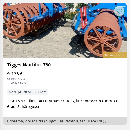
Nova mašina
Tigges Nautilus 730
9.223 €
sa 19% PDV-a
7.750,42 € neto
God. pr. 2024
300 cm
TIGGES Nautilus 730 Frontpacker - Ringdurchmesser 700 mm 30
Grad (Sphäroguss) -
Priprema/ obrada tla (plugovi, kultivatori, tanjurače i dr.) /