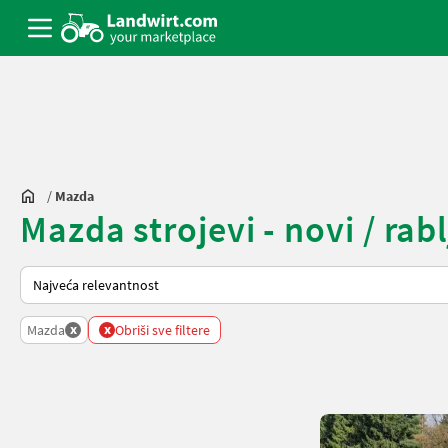
/
Mazda
Mazda strojevi - novi / rabl
Način na koji sortira Landwirt.com
x
x
Mazda
Obriši sve filtere