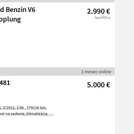
ad Benzin V6
2.990 €
pplung
bez PDV-a
1 mesec online
 481
5.000 €