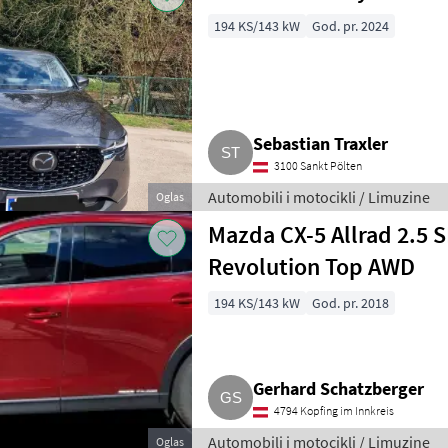
194 KS/143 kW
God. pr. 2024
Sebastian Traxler
3100 Sankt Pölten
Automobili i motocikli / Limuzine
Oglas
Mazda CX-5 Allrad 2.5 
Revolution Top AWD
194 KS/143 kW
God. pr. 2018
Gerhard Schatzberger
4794 Kopfing im Innkreis
Automobili i motocikli / Limuzine
Oglas