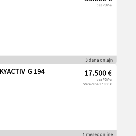
bez PDV-a
3 dana onlajn
SKYACTIV-G 194
17.500 €
bez PDV-a
Stara cena 17.900 €
1 mesec online