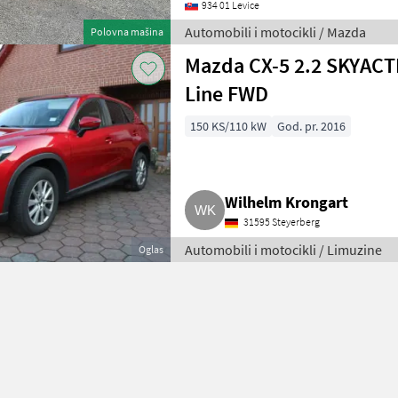
934 01 Levice
Automobili i motocikli / Mazda
Polovna mašina
Mazda CX-5 2.2 SKYACTI
Line FWD
150 KS/110 kW
God. pr. 2016
Wilhelm Krongart
31595 Steyerberg
Automobili i motocikli / Limuzine
Oglas