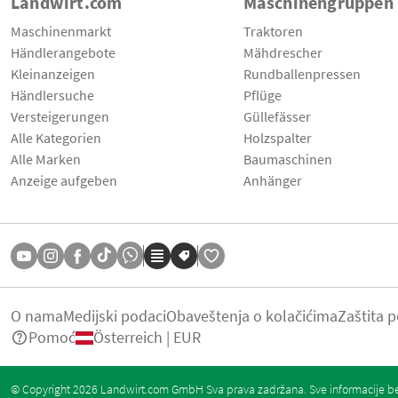
Landwirt.com
Maschinengruppen
Maschinenmarkt
Traktoren
Händlerangebote
Mähdrescher
Kleinanzeigen
Rundballenpressen
Händlersuche
Pflüge
Versteigerungen
Güllefässer
Alle Kategorien
Holzspalter
Alle Marken
Baumaschinen
Anzeige aufgeben
Anhänger
O nama
Medijski podaci
Obaveštenja o kolačićima
Zaštita 
Pomoć
Österreich | EUR
© Copyright 2026 Landwirt.com GmbH Sva prava zadržana. Sve informacije be