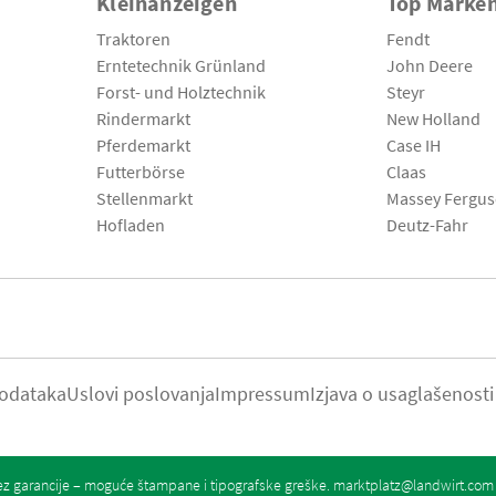
Kleinanzeigen
Top Marke
Traktoren
Fendt
Erntetechnik Grünland
John Deere
Forst- und Holztechnik
Steyr
Rindermarkt
New Holland
Pferdemarkt
Case IH
Futterbörse
Claas
Stellenmarkt
Massey Fergu
Hofladen
Deutz-Fahr
podataka
Uslovi poslovanja
Impressum
Izjava o usaglašenosti
z garancije – moguće štampane i tipografske greške.
marktplatz@landwirt.com