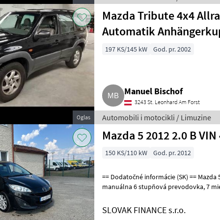
Mazda Tribute 4x4 Allr
Automatik Anhängerku
197 KS/145 kW
God. pr. 2002
Manuel Bischof
3243 St. Leonhard Am Forst
Automobili i motocikli / Limuzine
Oglas
Mazda 5 2012 2.0 B VIN
150 KS/110 kW
God. pr. 2012
== Dodatočné informácie (SK) == Mazda 5, 3/2012, 2.0b , 179116 km,
manuálna 6 stupňová prevodovka, 7 miest na sedenie, klimatizácia, ,
multifunkčný volant, radio C
SLOVAK FINANCE s.r.o.