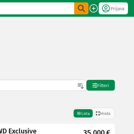
Prijava
Filteri
Lista
Mreža
WD Exclusive
35.000 €