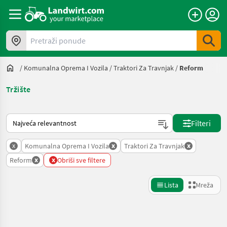
Pretraži ponude
/
Komunalna Oprema I Vozila
/
Traktori Za Travnjak
/
Reform
Tržište
Način na koji sortira Landwirt.com
Filteri
x
x
x
Komunalna Oprema I Vozila
Traktori Za Travnjak
x
x
Reform
Obriši sve filtere
Lista
Mreža