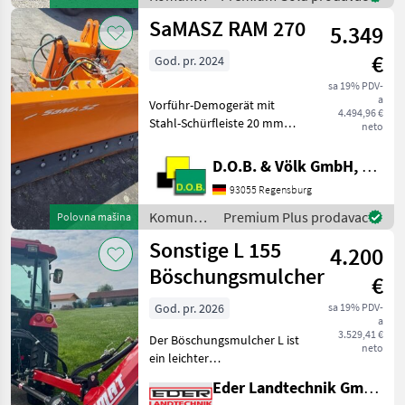
STREUKONTROLLE (ESK)1
oprema i
SaMASZ RAM 270
ERSTMONTAGE AM
5.349
vozila /
FAHRZEUG1 KUPPL
Kugelmann
€
God. pr. 2024
sa 19% PDV-
a
Vorführ-Demogerät mit
4.494,96 €
Stahl-Schürfleiste 20 mm
neto
Anbaurahmen Kat. I und II
PSV Gleitkufensatz
D.O.B. & Völk GmbH, Filiale Regensburg
Standard Komunalna
93055 Regensburg
oprema i vozila Zimska
oprema
Komunalna
Premium Plus prodavac
Polovna mašina
oprema i
Sonstige L 155
4.200
vozila /
Samasz
Böschungsmulcher
€
God. pr. 2026
sa 19% PDV-
a
3.529,41 €
Der Böschungsmulcher L ist
neto
ein leichter
Schlegelmulcher mit
Eder Landtechnik GmbH
Parallelogrammführung