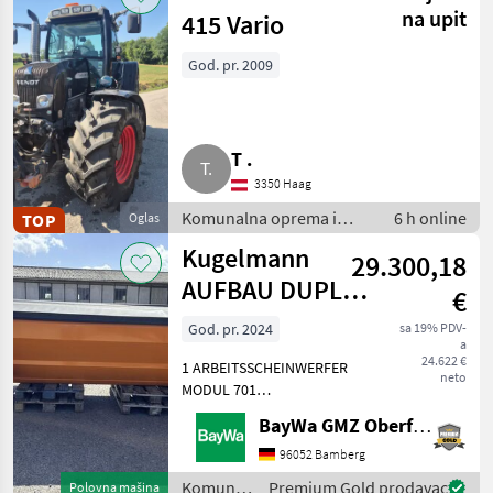
Sonstige
na upit
415 Vario
God. pr. 2009
T .
3350 Haag
Komunalna oprema i
6 h online
TOP
Oglas
vozila / Komunalna vozila
Kugelmann
29.300,18
AUFBAU DUPLEX
€
3,2 M³
God. pr. 2024
sa 19% PDV-
a
24.622 €
1 ARBEITSSCHEINWERFER
neto
MODUL 701
AUFSTIEGSLEITER A
BayWa GMZ Oberfranken
DUPLEX VA1 ELEKTRISCHE
STREUBILDVERSTELLUNG
96052 Bamberg
(ESB)1 ELEKTRISCHE
Komunalna
Premium Gold prodavac
Polovna mašina