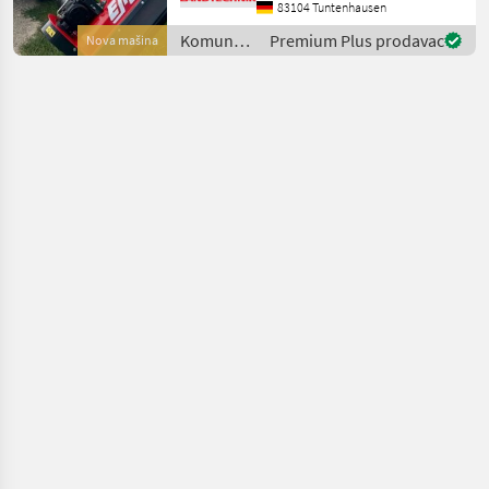
und die ideale Lösung für
83104 Tuntenhausen
Traktoren mit geringerer
Komunalna
Premium Plus prodavac
Nova mašina
Leistung (Ab 25 PS). Er
oprema i
eignet s
vozila /
Sonstige