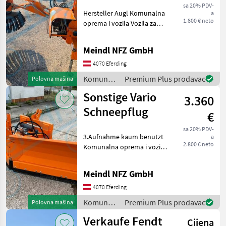
sa 20% PDV-
Hersteller Augl Komunalna
a
1.800 € neto
oprema i vozila Vozila za
odvoz smjeća
Meindl NFZ GmbH
4070 Eferding
Komunalna
Premium Plus prodavac
Polovna mašina
oprema i
Sonstige Vario
3.360
vozila /
Sonstige
Schneepflug
€
sa 20% PDV-
3.Aufnahme kaum benutzt
a
2.800 € neto
Komunalna oprema i vozila
Zimska oprema
Meindl NFZ GmbH
4070 Eferding
Komunalna
Premium Plus prodavac
Polovna mašina
oprema i
Verkaufe Fendt
Cijena
vozila /