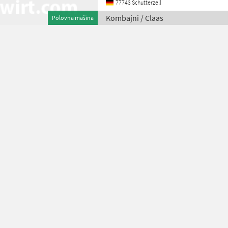
77743 Schutterzell
Kombajni / Claas
Polovna mašina