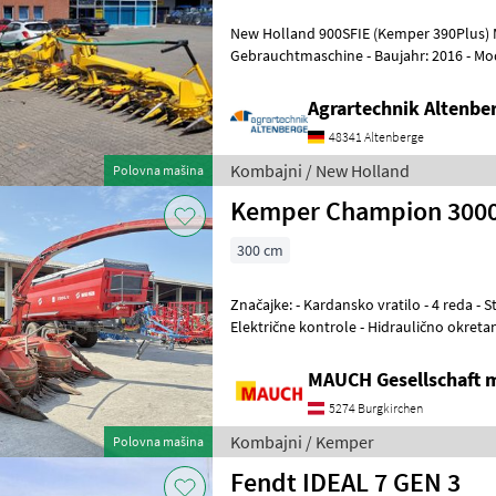
New Holland 900SFIE (Kemper 390Plus) 
Gebrauchtmaschine - Baujahr: 2016 - Modeljahr: 2016 - 12 Reihen bei
75cm Reihe (900cm Arbeitsbreite) - Reih
Agrartechnik Altenb
48341 Altenberge
Kombajni / New Holland
Polovna mašina
Kemper Champion 300
300 cm
Značajke: - Kardansko vratilo - 4 reda - Stražnja i prednja montaža -
Električne kontrole - Hidraulično okretan
podešavanje udaljenosti dometa
MAUCH Gesellschaft m
5274 Burgkirchen
Kombajni / Kemper
Polovna mašina
Fendt IDEAL 7 GEN 3