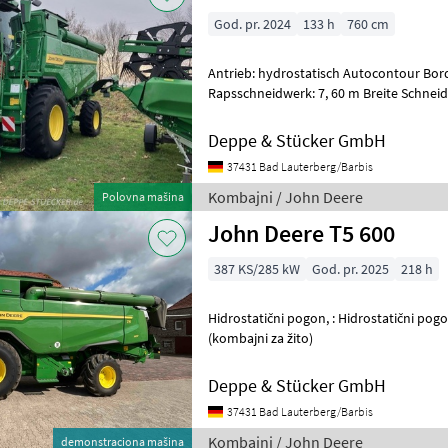
God. pr. 2024
133 h
760 cm
Antrieb: hydrostatisch Autocontour Bordcomputer Breite
Rapsschneidwerk: 7, 60 m Breite Schneid
Deppe & Stücker GmbH
37431 Bad Lauterberg/Barbis
Kombajni / John Deere
Polovna mašina
John Deere T5 600
387 KS/285 kW
God. pr. 2025
218 h
Hidrostatični pogon, : Hidrostatični pogon Kombajni Žitni kombajni
(kombajni za žito)
Deppe & Stücker GmbH
37431 Bad Lauterberg/Barbis
Kombajni / John Deere
demonstraciona mašina