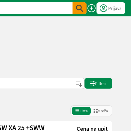
Prijava
Filteri
Lista
Mreža
 SW XA 25 +SWW
Cena na upit