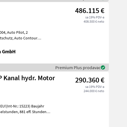
486.115 €
sa 19% PDV-a
408.500 € neto
lot, 2
Bodenanpassung, Gutfluss Premium Line, 2 Gang
en GmbH
Premium Plus prodavac
P Kanal hydr. Motor
290.360 €
sa 19% PDV-a
244.000 € neto