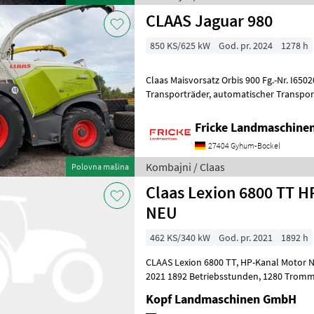
CLAAS Jaguar 980
850 KS/625 kW
God. pr. 2024
1278 h
Claas Maisvorsatz Orbis 900 Fg.-Nr. I6502004, Auto Pi
Transporträder, automatischer Transportschutz, Auto Contour
Fricke Landmaschin
27404 Gyhum-Bockel
Kombajni / Claas
Polovna mašina
Claas Lexion 6800 TT H
NEU
462 KS/340 kW
God. pr. 2021
1892 h
CLAAS Lexion 6800 TT, HP-Kanal Motor NEU!(Int-Nr.: 15223) Baujahr
2021 1892 Betriebsstunden, 1280 Trommelstunden, 881 eff. Stunden,
Beleuchtung LED klappbare Vorsa
Kopf Landmaschinen GmbH