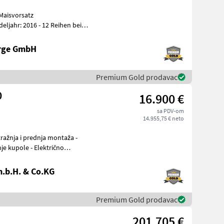
Maisvorsatz
enf
erge GmbH
Premium Gold prodavac
0
16.900 €
sa PDV-om
14.955,75 € neto
je kupole - Električno
.b.H. & Co.KG
Premium Gold prodavac
201.705 €