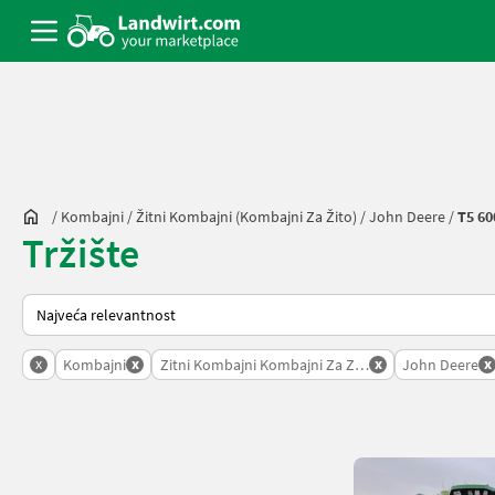
/
Kombajni
/
Žitni Kombajni (kombajni Za Žito)
/
John Deere
/
T5 60
Tržište
Način na koji sortira Landwirt.com
x
x
x
x
Kombajni
Zitni Kombajni Kombajni Za Zito
John Deere