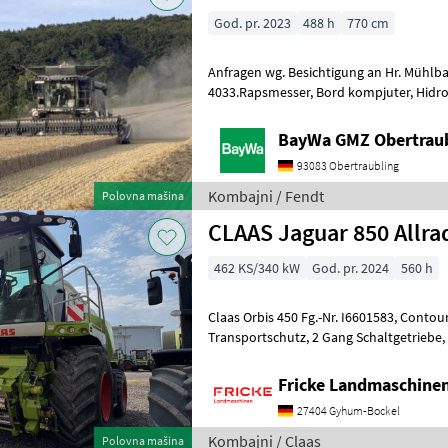
God. pr. 2023
488 h
770 cm
Anfragen wg. Besichtigung an Hr. Mühlbauer Tel. 0049 151 1610
4033.Rapsmesser, Bord kompjuter, Hidrostatični pogon, Pogon na sve
kotače (4x4), Heder/ adapter za repu, S
BayWa GMZ Obertrau
93083 Obertraubling
Kombajni / Fendt
Polovna mašina
CLAAS Jaguar 850 Allra
462 KS/340 kW
God. pr. 2024
560 h
Claas Orbis 450 Fg.-Nr. I6601583, Contour Bodenanpassung,
Transportschutz, 2 Gang Schaltgetriebe, V Classic 24 Messertrommel,
Korn CRacker M 80/100, Auswurfk
Fricke Landmaschin
27404 Gyhum-Bockel
Kombajni / Claas
Polovna mašina