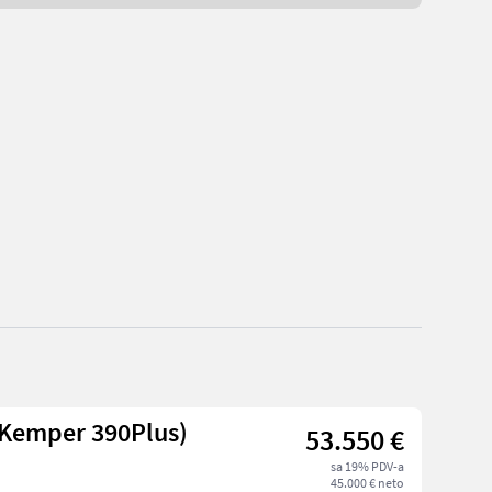
(Kemper 390Plus)
53.550 €
sa 19% PDV-a
45.000 € neto