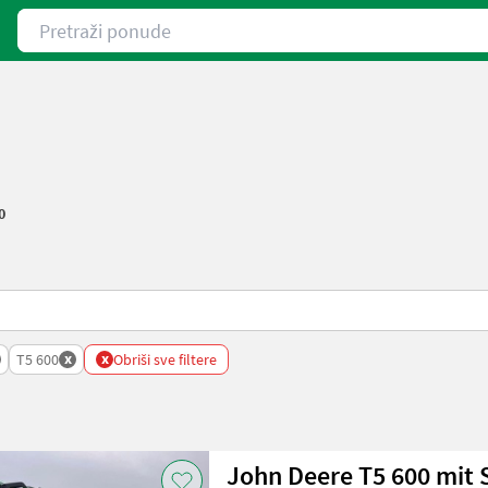
Pretraži ponude
0
x
x
T5 600
Obriši sve filtere
John Deere T5 600 mit