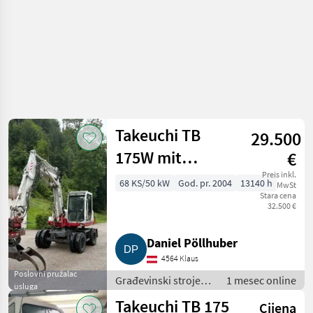
Takeuchi TB
29.500
175W mit
€
RotoTilt
Preis inkl.
68 KS/50 kW
God. pr. 2004
13140 h
MwSt
Stara cena
32.500 €
Daniel Pöllhuber
4564 Klaus
Poslovni pružalac
Građevinski strojevi
1 mesec online
usluga
/ Mobilni bageri
Takeuchi TB 175
Cijena