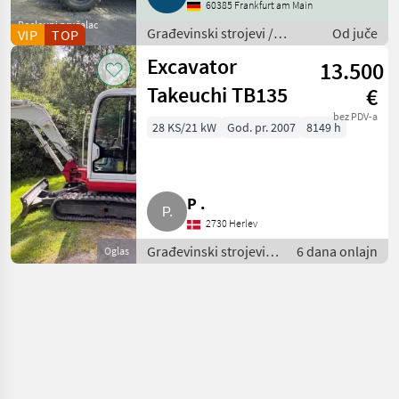
60385 Frankfurt am Main
Poslovni pružalac
Građevinski strojevi /
Od juče
VIP
TOP
usluga
Mobilni bageri
Excavator
13.500
Takeuchi TB135
€
bez PDV-a
28 KS/21 kW
God. pr. 2007
8149 h
P .
2730 Herlev
Građevinski strojevi /
6 dana onlajn
Oglas
Mobilni bageri