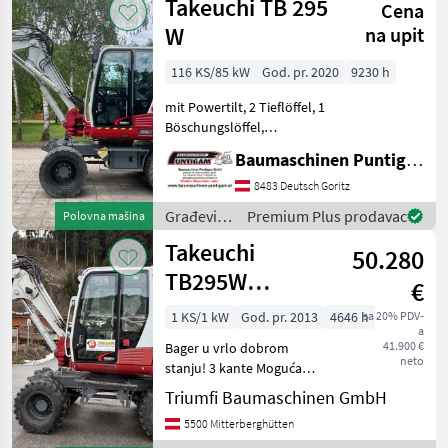
Takeuchi TB 295
Cena
W
na upit
116 KS/85 kW
God. pr. 2020
9230 h
mit Powertilt, 2 Tieflöffel, 1
Böschungslöffel,
Straßenzulassung
Baumaschinen Puntigam GmbH
Referenznummer: 20230
Baumaschinen Puntigam
8483 Deutsch Goritz
GmbH Unser Spezialgebiet:
Građevinski
Premium Plus prodavac
Polovna mašina
Ankauf - Verkauf - Vermietu
strojevi /
Takeuchi
50.280
Takeuchi
TB295W
€
Powertilt
1 KS/1 kW
God. pr. 2013
4646 h
sa 20% PDV-
a
41.900 €
Bager u vrlo dobrom
neto
stanju! 3 kante Moguća
zamjena Građevinski
Triumfi Baumaschinen GmbH
strojevi Mobilni bageri
5500 Mitterberghütten