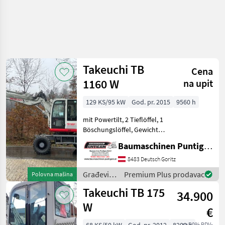
Takeuchi TB
Cena
1160 W
na upit
129 KS/95 kW
God. pr. 2015
9560 h
mit Powertilt, 2 Tieflöffel, 1
Böschungslöffel, Gewicht
16.000 kg,
Baumaschinen Puntigam GmbH
Referenznummer: 15593
Baumaschinen Puntigam
8483 Deutsch Goritz
GmbH Unser Spezialgebiet:
Građevinski
Premium Plus prodavac
Polovna mašina
Ankauf - Verkauf - Vermi
strojevi /
Takeuchi TB 175
34.900
Takeuchi
W
€
sa 20% PDV-