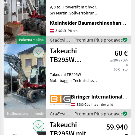
Powertilt
9, 8 to., Powertilt mit hydr.
SW Martin, Vollverrohrung,
MARKETPLACE
Klima, Zentralschmierung,
Kleinheider Baumaschinenhandel GmbH.
Injektoren neu in 6.2025, 3
Ponude
Marketplace
Oglasi
Löffel Građevinski strojevi
3100 St. Pölten
trgovaca
Mobilni bageri
Građevinski
Premium Plus prodavac
Polovna mašina
strojevi /
Takeuchi
60 €
Takeuchi
TB295W
sa 20% PDV-
a
Mobilbagger
50 € neto
Takeuchi TB295W
Mobilbagger Technische
Daten: - Motorleistung:
85kW - Zwillingsbereifung 8,
Biringer International GmbH
25–20 Abmessungen: -
Transportlänge: 6.5 m -
3800 Göpfritz an der Wild
Transportbreite: 2.33 m -
Građevinski
Premium Plus prodavac
Mašina za iznajmljivanje
Tra
strojevi /
Takeuchi
59.940
Takeuchi
TB295W mit