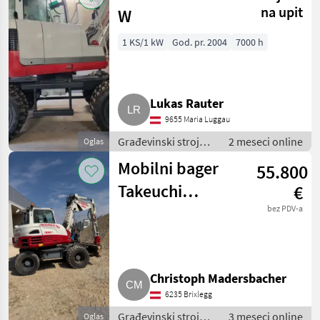
na upit
W
1 KS/1 kW
God. pr. 2004
7000 h
Lukas Rauter
9655 Maria Luggau
Građevinski strojevi
2 meseci online
Oglas
/ Mobilni bageri
Mobilni bager
55.800
Takeuchi
€
TB295W
bez PDV-a
Christoph Madersbacher
6235 Brixlegg
Građevinski strojevi
3 meseci online
Oglas