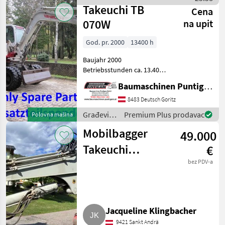
Takeuchi
Takeuchi TB
Cena
070W
na upit
God. pr. 2000
13400 h
Baujahr 2000
Betriebsstunden ca. 13.400
Stunden Zum
Baumaschinen Puntigam GmbH
Schlachten/Ersatzteilträger!
Baumaschinen Puntigam
8483 Deutsch Goritz
GmbH Unser Spezialgebiet:
Građevinski
Premium Plus prodavac
Polovna mašina
Ankauf - Verkauf -
strojevi /
Vermietung
Mobilbagger
49.000
Takeuchi
Takeuchi
€
TB295W
bez PDV-a
Jacqueline Klingbacher
9421 Sankt Andrä