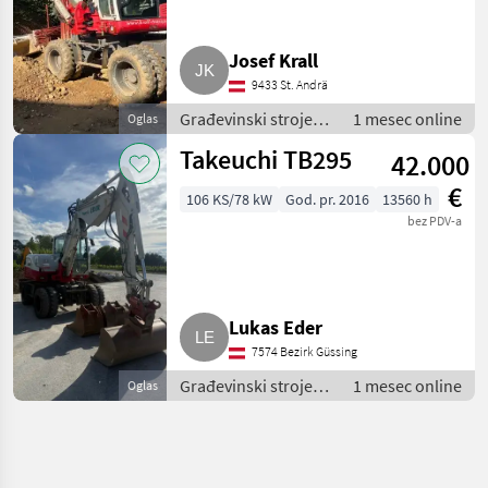
Josef Krall
9433 St. Andrä
Građevinski strojevi
1 mesec online
Oglas
/ Mobilni bageri
Takeuchi TB295
42.000
€
106 KS/78 kW
God. pr. 2016
13560 h
bez PDV-a
Lukas Eder
7574 Bezirk Güssing
Građevinski strojevi
1 mesec online
Oglas
/ Mobilni bageri