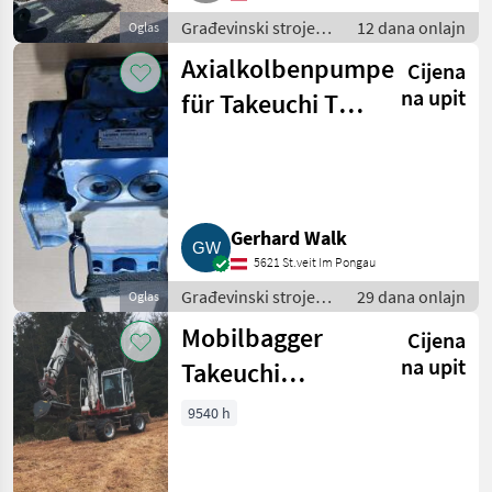
Građevinski strojevi
12 dana onlajn
Oglas
/ Mobilni bageri
Axialkolbenpumpe
Cijena
na upit
für Takeuchi TB
070
Gerhard Walk
5621 St.veit Im Pongau
Građevinski strojevi
29 dana onlajn
Oglas
/ Mobilni bageri
Mobilbagger
Cijena
na upit
Takeuchi
TB175W
9540 h