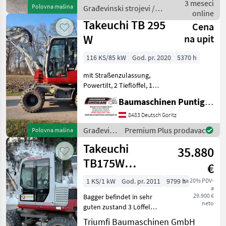
3 meseci
Polovna mašina
Građevinski strojevi /
online
Takeuchi
Takeuchi TB 295
Cena
W
na upit
116 KS/85 kW
God. pr. 2020
5370 h
mit Straßenzulassung,
Powertilt, 2 Tieflöffel, 1
Böschungslöffel
Baumaschinen Puntigam GmbH
Referenznummer: 18416
Baumaschinen Puntigam
8483 Deutsch Goritz
GmbH Unser Spezialgebiet:
Građevinski
Premium Plus prodavac
Polovna mašina
Ankauf - Verkauf - Vermie
strojevi /
Takeuchi
35.880
Takeuchi
TB175W
€
Powertilt
1 KS/1 kW
God. pr. 2011
9799 h
sa 20% PDV-
a
29.900 €
Bagger befindet in sehr
neto
guten zustand 3 Löffel
Powertilt Eintausch
Triumfi Baumaschinen GmbH