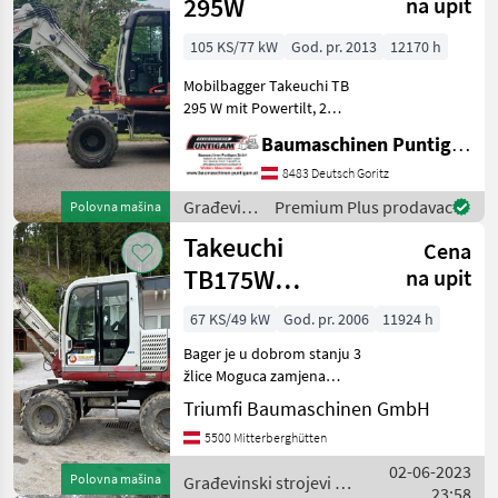
295W
na upit
105 KS/77 kW
God. pr. 2013
12170 h
Mobilbagger Takeuchi TB
295 W mit Powertilt, 2
Tieflöffel, 1
Baumaschinen Puntigam GmbH
Böschungslöffel,
Straßenzulassung,
8483 Deutsch Goritz
Eigengewicht: 10.800kg.
Građevinski
Premium Plus prodavac
Polovna mašina
Referenznummer: 2283
strojevi /
Takeuchi
Baumaschinen Puntiga
Cena
Takeuchi
TB175W
na upit
električni nagib
67 KS/49 kW
God. pr. 2006
11924 h
Bager je u dobrom stanju 3
žlice Moguca zamjena
Građevinski strojevi Mobilni
Triumfi Baumaschinen GmbH
bageri
5500 Mitterberghütten
02-06-2023
Polovna mašina
Građevinski strojevi /
23:58