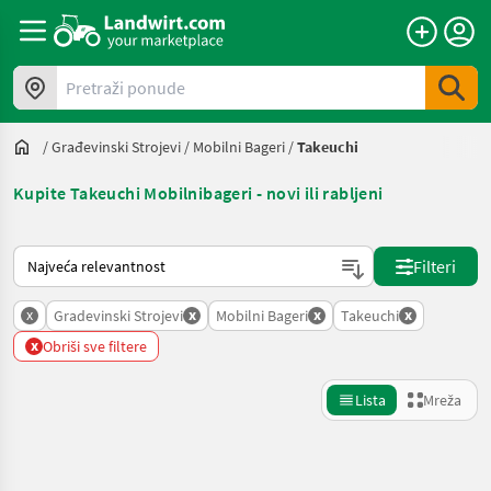
Pretraži ponude
/
Građevinski Strojevi
/
Mobilni Bageri
/
Takeuchi
Kupite Takeuchi Mobilnibageri - novi ili rabljeni
Način na koji sortira Landwirt.com
Filteri
x
x
x
x
Gradevinski Strojevi
Mobilni Bageri
Takeuchi
x
Obriši sve filtere
Lista
Mreža