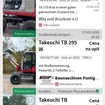
68 KS/50 kW
God. pr. 2012
8200 h
a
29.083,33 €
Tb 175 W ist in einen guten
neto
gebrauchten Zustand mit
Hydraulischen
Witz und Bruckner e.U
Schnellwechsler CW10 und
3382 Loosdorf
150 cm Böschungslöffel,
mit Schild und
17-03-2025
Polovna mašina
Građevinski strojevi /
Hydraulikanschlüsse am
20:15
Takeuchi
Arm Građevi
Takeuchi TB 295
Cena
W
na upit
105 KS/77 kW
God. pr. 2015
7990 h
mit Straßenzulassung,
Powertilt, 2 Tieflöffel, 1
Böschungslöffel
Baumaschinen Puntigam GmbH
Referenznummer: 7441
Baumaschinen Puntigam
8483 Deutsch Goritz
GmbH Unser Spezialgebiet:
Građevinski
Premium Plus prodavac
Polovna mašina
Ankauf - Verkauf - Vermiet
strojevi /
Takeuchi TB
Cena
Takeuchi