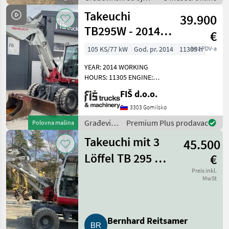
/ Mobilni bageri
Takeuchi
39.900
TB295W - 2014
€
YEAR -
105 KS/77 kW
God. pr. 2014
11305 h
bez PDV-a
POWERTILT - 3X
YEAR: 2014 WORKING
BUCKETS
HOURS: 11305 ENGINE:
DIESEL ISUZU - 77KW
FIŠ d.o.o.
10800KG POWERTILT
HYDRAULIC QUICK HITCH
3303 Gomilsko
PLOUGH LIGHTS AIR
Građevinski
Premium Plus prodavac
Polovna mašina
CONDITION RADIO HEATED
strojevi /
SEAT CLOSED H
Takeuchi mit 3
45.500
Takeuchi
Löffel TB 295 W-
€
2
Preis inkl.
MwSt
Bernhard Reitsamer