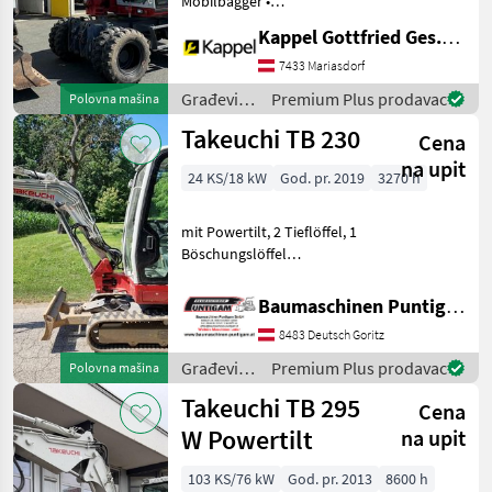
Mobilbagger •
CAT
Gebrauchtmaschine •
Kappel Gottfried Ges.m.b.H.
Baujahr: 2014 •
Liebherr
Betriebsstunden: 9.400 h •
7433 Mariasdorf
Powertilt • Achsabstützung
Građevinski
Premium Plus prodavac
Polovna mašina
Wacker Neuson
• Verstellausleger •
strojevi /
Takeuchi TB 230
Klimaanlage Gr
Cena
Takeuchi
Komatsu
na upit
24 KS/18 kW
God. pr. 2019
3270 h
Hyundai
mit Powertilt, 2 Tieflöffel, 1
Prikaži
Böschungslöffel
sve
Referenznummer: 20757
(20)
Baumaschinen Puntigam
Baumaschinen Puntigam GmbH
GmbH Unser Spezialgebiet:
MODEL
8483 Deutsch Goritz
Ankauf - Verkauf -
Vermietung von
Građevinski
Premium Plus prodavac
Polovna mašina
Baumaschine
strojevi /
Takeuchi TB 295
Cena
Takeuchi
TB
W Powertilt
na upit
295
W
103 KS/76 kW
God. pr. 2013
8600 h
TB175W