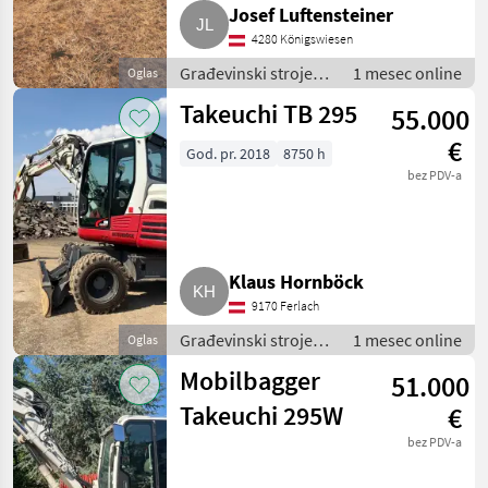
Josef Luftensteiner
4280 Königswiesen
Građevinski strojevi
1 mesec online
Oglas
/ Mobilni bageri
Takeuchi TB 295
55.000
€
God. pr. 2018
8750 h
bez PDV-a
Klaus Hornböck
9170 Ferlach
Građevinski strojevi
1 mesec online
Oglas
/ Mobilni bageri
Mobilbagger
51.000
Takeuchi 295W
€
bez PDV-a