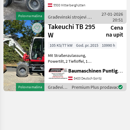
möglich Građevinski
5500 Mitterberghütten
strojevi Mobilni bageri
27-01-2026
Polovna mašina
Građevinski strojevi /
20:51
Takeuchi
Takeuchi TB 295
Cena
W
na upit
105 KS/77 kW
God. pr. 2015
10990 h
Mit Straßenzulassung,
Powertilt, 2 Tieflöffel, 1
Böschungslöffel
Baumaschinen Puntigam GmbH
Referenznummer: 15390
Baumaschinen Puntigam
8483 Deutsch Goritz
GmbH Unser Spezialgebiet:
Građevinski
Premium Plus prodavac
Polovna mašina
Ankauf - Verkauf - Vermie
strojevi /
Takeuchi