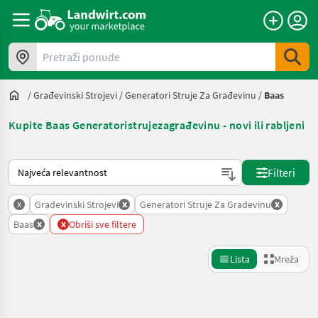
Pretraži ponude
/
Građevinski Strojevi
/
Generatori Struje Za Građevinu
/
Baas
Kupite Baas Generatoristrujezagrađevinu - novi ili rabljeni
Način na koji sortira Landwirt.com
Filteri
x
x
x
Gradevinski Strojevi
Generatori Struje Za Gradevinu
x
x
Baas
Obriši sve filtere
Lista
Mreža