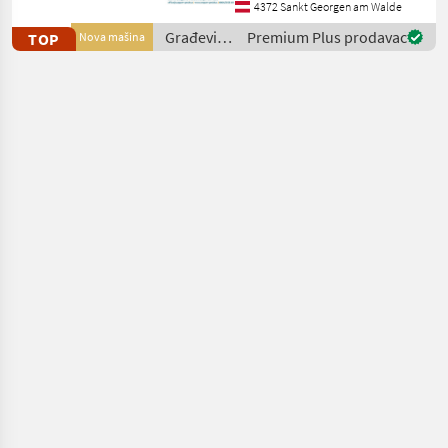
einsetzbar. Der RS06 eignet
4372 Sankt Georgen am Walde
sich hervorragend für
Građevinski
Premium Plus prodavac
TOP
Nova mašina
Landwirtschaft, Bau
strojevi /
Rippa