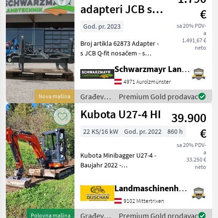
adapteri JCB s 3
€
točke
God. pr. 2023
sa 20% PDV-
a
1.491,67 €
Broj artikla 62873 Adapter -
neto
s JCB Q-fit nosačem - s
kukom donje poluge
Schwarzmayr Landtechnik GmbH - Aurolzmünster
kategorije 3, podesivo od
kategorije 2 do kategorije 3
4971 Aurolzmünster
- s vilicom za gornju polugu
Građevinski
Premium Gold prodavac
Nova mašina
Prod
strojevi /
Kubota U27-4 HI
39.900
Sonstige
€
22 KS/16 kW
God. pr. 2022
860 h
sa 20% PDV-
a
Kubota Minibagger U27-4 -
33.250 €
Baujahr 2022 -
neto
Einsatzgewicht 2, 7t -
Powertilt - hydr.
Landmaschinenhandel Ouschan Anton
Schnellwechsler -
9102 Mittertrixen
Böschungslöffel 100cm -
Zahnlöffel 70cm -
Građevinski
Premium Gold prodavac
Polovna mašina