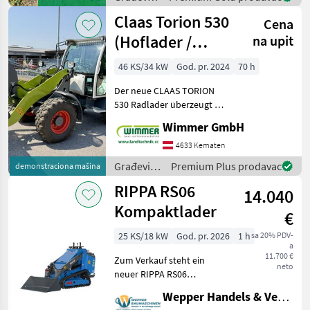
Schneidlöffel 4
strojevi /
Claas Torion 530
Cena
Kubota
(Hoflader /
na upit
Radlader)
46 KS/34 kW
God. pr. 2024
70 h
Der neue CLAAS TORION
530 Radlader überzeugt mit
einer maximalen Hubhöhe
Wimmer GmbH
von 3, 18-3, 56m, einem
leistungsstarken Yanmar 2,
4633 Kematen
2L Motor mit 46 und einer
Građevinski
Premium Plus prodavac
demonstraciona mašina
maximalen Kipplast
strojevi /
RIPPA RS06
14.040
Claas
Kompaktlader
€
25 KS/18 kW
God. pr. 2026
1 h
sa 20% PDV-
a
11.700 €
Zum Verkauf steht ein
neto
neuer RIPPA RS06
Kompaktlader – kompakt,
Wepper Handels & Vermietungs GmbH
leistungsstark und vielseitig