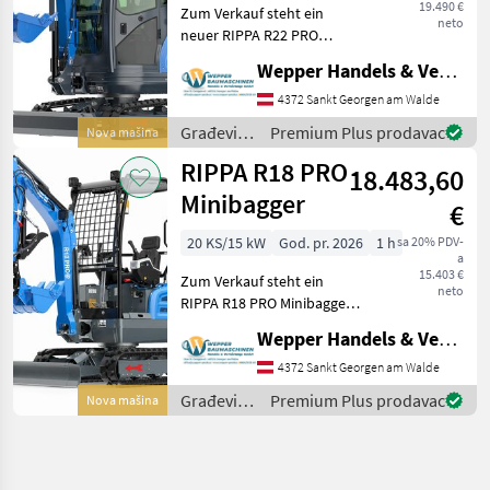
19.490 €
Zum Verkauf steht ein
neto
neuer RIPPA R22 PRO
Minibagger – eine
Wepper Handels & Vermietungs GmbH
leistungsstarke und
kompakte Maschine für
4372 Sankt Georgen am Walde
professionelle Einsätze im
Građevinski
Premium Plus prodavac
Nova mašina
Baugewerbe, in der
strojevi /
RIPPA R18 PRO
Landwirtschaft so
18.483,60
Rippa
Minibagger
€
20 KS/15 kW
God. pr. 2026
1 h
sa 20% PDV-
a
15.403 €
Zum Verkauf steht ein
neto
RIPPA R18 PRO Minibagger –
ein kompakter,
Wepper Handels & Vermietungs GmbH
leistungsstarker und
vielseitig einsetzbarer
4372 Sankt Georgen am Walde
Bagger für Bau,
Građevinski
Premium Plus prodavac
Nova mašina
Landwirtschaft, Garten- und
strojevi /
Landschaftsb
Rippa