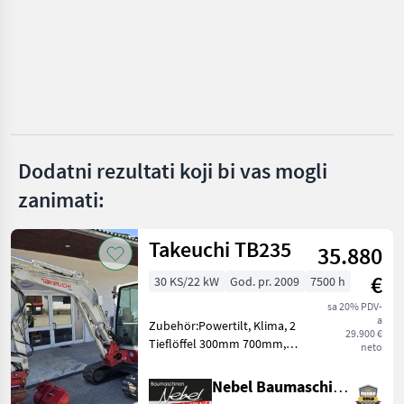
JCB
CAT
Case IH
Bobcat
Dodatni rezultati koji bi vas mogli
Volvo
zanimati:
Prikaži
sve
(13)
Takeuchi TB235
35.880
MARKETPLACE
€
30 KS/22 kW
God. pr. 2009
7500 h
Ponude
sa 20% PDV-
Marketplace
Oglasi
a
trgovaca
Zubehör:Powertilt, Klima, 2
29.900 €
Tieflöffel 300mm 700mm,
neto
1Böschungslöffel
1200mm.Hydraulikpumpe
Nebel Baumaschinen
wurde bei