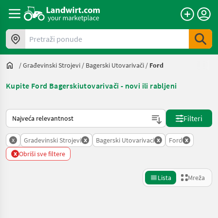
Pretraži ponude
/
Građevinski Strojevi
/
Bagerski Utovarivači
/
Ford
Kupite Ford Bagerskiutovarivači - novi ili rabljeni
Način na koji sortira Landwirt.com
Filteri
x
x
x
x
Gradevinski Strojevi
Bagerski Utovarivaci
Ford
x
Obriši sve filtere
Lista
Mreža