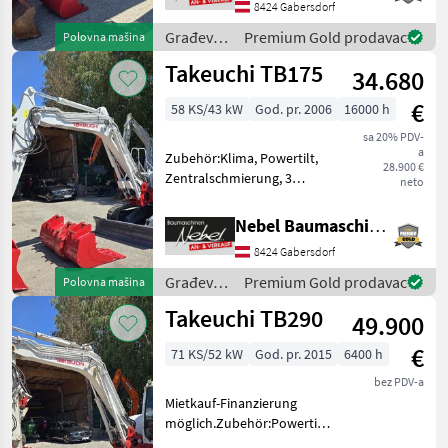
8424 Gabersdorf
7000Std.Erneuert.
Građevinski strojevi
Građevinski
Premium Gold prodavac
Polovna mašina
Minibageri
strojevi /
Takeuchi TB175
34.680
Takeuchi
€
58 KS/43 kW
God. pr. 2006
16000 h
sa 20% PDV-
a
Zubehör:Klima, Powertilt,
28.900 €
Zentralschmierung, 3
neto
Tieflöffel 400mm 600mm
900mm, 1Böschungslöffel
Nebel Baumaschinen
1500mm.Hydraulikpumpe
8424 Gabersdorf
vor 1000Std.erneuert.
Gorivo: Građevinski strojevi
Građevinski
Premium Gold prodavac
Polovna mašina
Mi
strojevi /
Takeuchi TB290
49.900
Takeuchi
€
71 KS/52 kW
God. pr. 2015
6400 h
bez PDV-a
Mietkauf-Finanzierung
möglich.Zubehör:Powertilt-
Martin, 3Tieflöffel 400mm