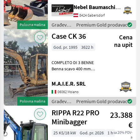
600mm 900mm,
Nebel Baumaschinen
1Böschungslöffel 1500mm
8424 Gabersdorf
Gorivo: Građevinski strojevi
Minibageri
Građevinski
Premium Gold prodavac
Polovna mašina
strojevi /
Case CK 36
Cena
Takeuchi
na upit
God. pr. 1995
3622 h
COMPLETO DI 3 BENNE
Benna scavo 400 mm
Benna scavo 800 mm
Benna liscia 1400 mm
M.A.I.E.R. SRL
Građevinski strojevi
06062 Moiano
Minibageri
Građevinski
Premium Gold prodavac
Polovna mašina
strojevi /
RIPPA R22 PRO
23.388
Case IH
Minibagger
€
25 KS/18 kW
God. pr. 2026
1 h
sa 20% PDV-
a