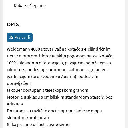
Kuka za šlepanje
OPIS
Prevedi
Weidemann 4080 utovarivač na kotače s 4-cilindričnim
Deutz motorom, hidrostatskim pogonom na sve kotače,
100% blokadom diferencijala, plivajućim položajem za
cilindre za podizanje, udobnom kabinom s grijanjem i
ventilacijom (proizvedeno u Austriji), podesivim
upravljačem,
također dostupan s teleskopskom granom
Motor je u skladu s emisijskim standardom Stage V, bez
AdBluea
Dostupne su različite opcije opreme koje se mogu
slobodno kombinirati.
Slika je samo u ilustrativne svrhe