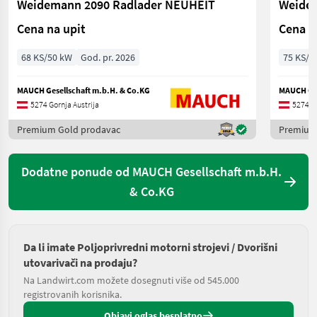
Weidemann 2090 Radlader NEUHEIT
Cena na upit
Cena n
68 KS/50 kW
God. pr. 2026
75 KS/5
MAUCH Gesellschaft m.b.H. & Co.KG
MAUCH Ges
5274 Gornja Austrija
5274 Go
Premium Gold prodavac
Premium
Dodatne ponude od MAUCH Gesellschaft m.b.H.
& Co.KG
Da li imate Poljoprivredni motorni strojevi / Dvorišni
utovarivači na prodaju?
Na Landwirt.com možete dosegnuti više od 545.000
registrovanih korisnika.
Objavi oglas besplatno