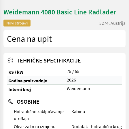
Weidemann 4080 Basic Line Radlader
5274, Austrija
Novi strojevi
Cena na upit
TEHNIČKE SPECIFIKACIJE
75 / 55
KS / kW
2026
Godina proizvodnje
Weidemann
Interni broj
OSOBINE
Hidraulično zaključavanje
Kabina
uređaja
Okvir za brzu izmjenu
Dodatak - hidraulični krug