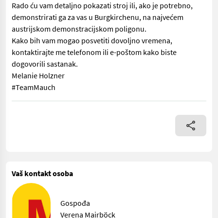
Rado ću vam detaljno pokazati stroj ili, ako je potrebno,
demonstrirati ga za vas u Burgkirchenu, na najvećem
austrijskom demonstracijskom poligonu.
Kako bih vam mogao posvetiti dovoljno vremena,
kontaktirajte me telefonom ili e-poštom kako biste
dogovorili sastanak.
Melanie Holzner
#TeamMauch
Weidemann 4080 utovarivač na kotače s 4-cilindričnim Deutz mo
Vaš kontakt osoba
Gospođa
Verena Mairböck