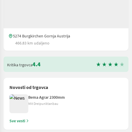
5274 Burgkirchen Gornja Austrija
466.83 km udaljeno
4.4
Kritika trgovca
Novosti od trgovca
Bema Agrar 2300mm
Mit Dreipunktanbau
Sve vesti