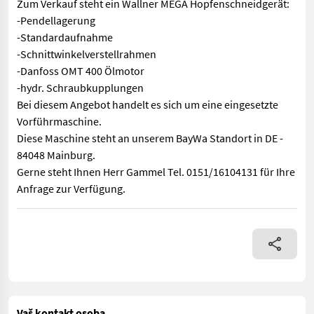
Zum Verkauf steht ein Wallner MEGA Hopfenschneidgerät:
-Pendellagerung
-Standardaufnahme
-Schnittwinkelverstellrahmen
-Danfoss OMT 400 Ölmotor
-hydr. Schraubkupplungen
Bei diesem Angebot handelt es sich um eine eingesetzte
Vorführmaschine.
Diese Maschine steht an unserem BayWa Standort in DE -
84048 Mainburg.
Gerne steht Ihnen Herr Gammel Tel. 0151/16104131 für Ihre
Anfrage zur Verfügung.
Zum Verkauf steht ein Wallner MEGA Hopfenschneidgerät: -Pen
Vaš kontakt osoba