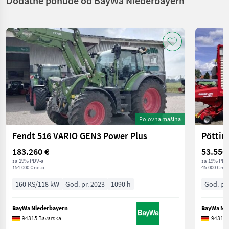
Dodatne ponude od BayWa Niederbayern
Polovna mašina
Fendt 516 VARIO GEN3 Power Plus
Pöttin
183.260 €
53.550
sa 19% PDV-a
sa 19% PDV
154.000 € neto
45.000 € net
160 KS/118 kW
God. pr. 2023
1090 h
God. pr.
BayWa Niederbayern
BayWa Ni
94315 Bavarska
94315 