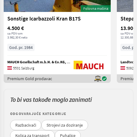
Polovna mašina
Sonstige Icarbazzoli Kran B17S
Stepa 
4.500 €
13.900
sa PDV-om
sa PDV-om
3.982,30 € neto
12.300,88 € 
God. pr. 1984
God. pr.
MAUCH Gesellschaft m.b.H. & Co.KG, Eben
Landtech
5531 Salzburg
5092 S
Premium Gold prodavac
Premium
To bi vas takođe moglo zanimati
ODGOVARAJUĆE KATEGORIJE
Razbacivači
Strojevi za doziranje
Kolica za transport
Puhalice