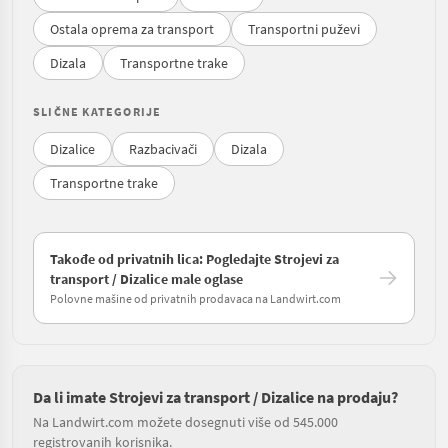
Ostala oprema za transport
Transportni puževi
Dizala
Transportne trake
SLIČNE KATEGORIJE
Dizalice
Razbacivači
Dizala
Transportne trake
Takođe od privatnih lica: Pogledajte Strojevi za
transport / Dizalice male oglase
Polovne mašine od privatnih prodavaca na Landwirt.com
Da li imate Strojevi za transport / Dizalice na prodaju?
Na Landwirt.com možete dosegnuti više od 545.000
registrovanih korisnika.