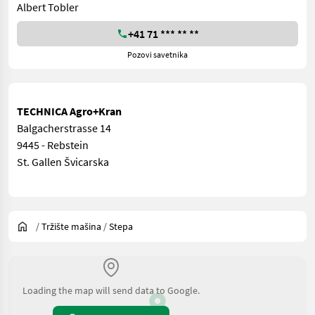
Albert Tobler
+41 71 *** ** **
Pozovi savetnika
TECHNICA Agro+Kran
Balgacherstrasse 14
9445 - Rebstein
St. Gallen Švicarska
/
Tržište mašina
/
Stepa
Loading the map will send data to Google.