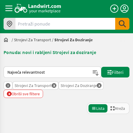
Pretraži ponude
/
Strojevi Za Transport
/
Strojevi Za Doziranje
Ponuda: novi i rabljeni Strojevi za doziranje
Način na koji sortira Landwirt.com
Filteri
x
x
x
Strojevi Za Transport
Strojevi Za Doziranje
x
Obriši sve filtere
Lista
Mreža