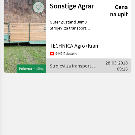
Sonstige Agrar
Cena
na upit
Guter Zustand 30m3
Strojevi za transport
Strojevi za doziranje
TECHNICA Agro+Kran
9445 Rebstein
28-03-2018
Strojevi za transport /
09:16
Polovna mašina
Sonstige