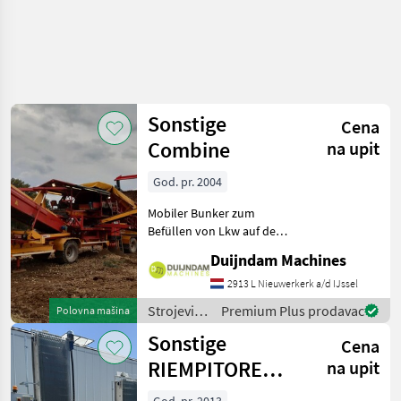
Sonstige
Cena
Combine
na upit
God. pr. 2004
Mobiler Bunker zum
Befüllen von Lkw auf dem
Feld.Der Bunker ist
Duijndam Machines
hydraulisch ausklappbar
und mit einer Plane
2913 L Nieuwerkerk a/d IJssel
abgedeckt.Ausgestattet mit
Strojevi
Premium Plus prodavac
Polovna mašina
Walzenreiniger.Seitliches
za
Sonstige
Bode
Cena
transport
/ Sonstige
RIEMPITORE
na upit
BINS RBC