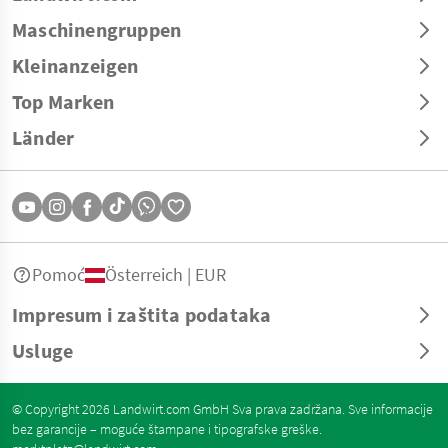
Maschinengruppen
Kleinanzeigen
Top Marken
Länder
Pomoć
Österreich | EUR
Impresum i zaštita podataka
Usluge
© Copyright 2026 Landwirt.com GmbH Sva prava zadržana. Sve informacije
bez garancije – moguće štampane i tipografske greške.