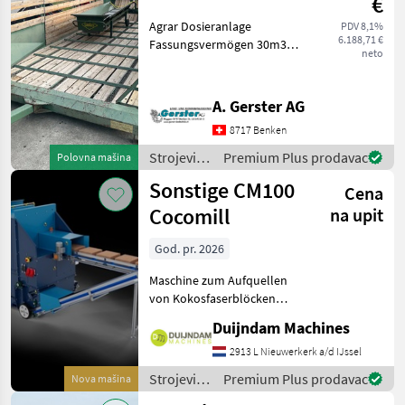
€
Agrar Dosieranlage
PDV 8,1%
6.188,71 €
Fassungsvermögen 30m3
neto
mit Lanker Querförderband
Sehr guter Zustand Strojevi
za transport Strojevi za
A. Gerster AG
doziranje
8717 Benken
Strojevi
Premium Plus prodavac
Polovna mašina
za
Sonstige CM100
Cena
transport
/ Agrar
Cocomill
na upit
God. pr. 2026
Maschine zum Aufquellen
von Kokosfaserblöcken
mittels Wasserspülern. Dies
Duijndam Machines
wird zur Herstellung von
Substrat für Pflanzen
2913 L Nieuwerkerk a/d IJssel
verwendet und als Ersatz
Strojevi
Premium Plus prodavac
Nova mašina
für Torferde einges
za