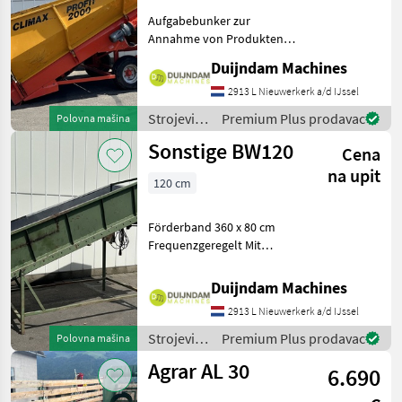
Aufgabebunker zur
Annahme von Produkten
(z. B. aus Kippfahrzeugen)
Duijndam Machines
und zur kontrollierten
Zuführung in ein
2913 L Nieuwerkerk a/d IJssel
Einlagerungssystem.Dosierbunker
Strojevi
Premium Plus prodavac
Polovna mašina
aus der Profit-Serie ausge
za
Sonstige BW120
Cena
transport
/ Sonstige
na upit
120 cm
Förderband 360 x 80 cm
Frequenzgeregelt Mit
VibrationskopfWeitere
Informationen oder eine
Duijndam Machines
vollständige Angebot?
2913 L Nieuwerkerk a/d IJssel
Fragen Sie das einfach und
schnell an auf unsere Duij
Strojevi
Premium Plus prodavac
Polovna mašina
za
Agrar AL 30
6.690
transport
/ Sonstige