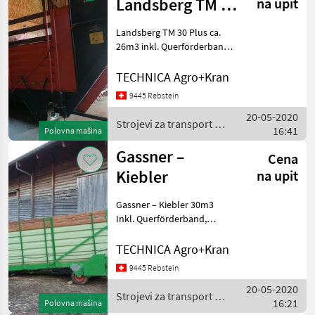
/
Landsberg TM 30
na upit
Sonstige
Plus
Landsberg TM 30 Plus ca.
26m3 inkl. Querförderband
Strojevi za transport
Strojevi za doziranje
TECHNICA Agro+Kran
9445 Rebstein
20-05-2020
Strojevi za transport /
16:41
Polovna mašina
Sonstige
Gassner –
Cena
Kiebler
na upit
Gassner – Kiebler 30m3
Inkl. Querförderband,
Abschalt – Automatik
Strojevi za transport
TECHNICA Agro+Kran
Strojevi za doziranje
9445 Rebstein
20-05-2020
Strojevi za transport /
16:21
Polovna mašina
Gassner