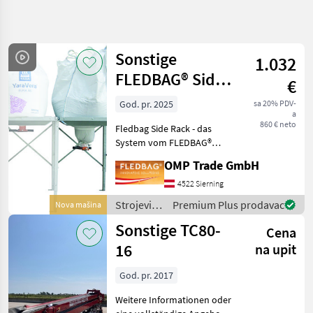
Precizirajte
pretragu
Sonstige
1.032
Kategorija
Država
Filteri
3
FLEDBAG® Side
€
Rack Halterung
Prikaži
God. pr. 2025
sa 20% PDV-
TRENUTNA
Resetuj
18
a
PUTANJA
860 € neto
rezultata
Fledbag Side Rack - das
Poljoprivredna
System vom FLEDBAG®
tehnika
Rack unbegrenzt erweitern
OMP Trade GmbH
Strojevi Za
- jederzeit mit dem
Transport
FLEDBAG®-Entleerer
4522 Sierning
verwendbar Sie stellen den
Strojevi Za
Strojevi
Premium Plus prodavac
Nova mašina
Doziranje
Big Bag auf das Fledbag Ra
za
Sonstige TC80-
Cena
transport
IZABERITE
/ Sonstige
16
KATEGORIJU
na upit
Sonstige
15
God. pr. 2017
Weitere Informationen oder
Agrar
2