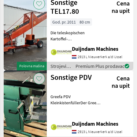
Sonstige
Cena
transport
/ Sonstige
TEL17.80
na upit
God. pr. 2011
80 cm
Die teleskopischen
Kartoffel-
Einlagerungsgeräte von
Duijndam Machines
DOWNS ermöglichen die
Bulk-Lagerung
2913 L Nieuwerkerk a/d IJssel
verschiedener Produkte:
Strojevi
Premium Plus prodavac
Polovna mašina
Kartoffeln, Zwiebeln,
za
Sonstige PDV
Getreide bei hoher
Cena
transport
Arbeitsgesch
/ Sonstige
na upit
Greefa PDV
KleinkistenfüllerDer Greefa
PDV Kleinkistenfüller ist ein
spezialisiertes System zur
automatischen und
Duijndam Machines
gewichtsgenauen Befüllung
2913 L Nieuwerkerk a/d IJssel
von Kleinkisten mit Obst,