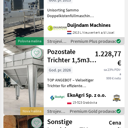
God. pr. 2013
Unisorting Sammo
Doppelkistenfüllmaschine
Sammo Ladestation für
Duijndam Machines
Palettenboxen, Modell:
RIEMPITORE BINS
2913 L Nieuwerkerk a/d IJssel
RBCKistenbreite max 190
Strojevi
Premium Plus prodavac
Polovna mašina
cmKistenhöhe max 150
za
Pozostałe
cmBitte beachte
1.228,77
transport
/ Sonstige
Trichter 1,5m3,
€
Behälter bei
God. pr. 2026
sa 23% PDV-
a
Umladearbeiten
999 € neto
TOP ANGEBOT – Vielseitiger
Trichter für effiziente
Umschlagsarbeiten Der
EkoAgri Sp. z o.o.
angebotene Trichter dient
als praktischer
15-523 Grabówka
Pufferbehälter bei
Strojevi
Premium Gold prodavac
Nova mašina
Umladearbeiten und
za
Sonstige
optimiert
Cena
transport