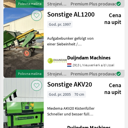
Strojevi
Premium Plus prodavac
Polovna mašina
za
Sonstige AL1200
Cena
transport
/ Sonstige
na upit
God. pr. 1997
Aufgabebunker gefolgt von
einer Siebeinheit /
StabbförderbandRegelbare
Dosierung mit einem
Duijndam Machines
DosierschieberRegulierbare
2913 L Nieuwerkerk a/d IJssel
GeschwindigkeitSiebkette
Querförderband Weitere
Strojevi
Premium Plus prodavac
Polovna mašina
za
Sonstige AKV20
Cena
transport
/ Sonstige
na upit
God. pr. 2005
70 cm
Miedema AKV20 Kistenfüller
Schneller und besser füllen,
ohne Ihr kostbares Produkt
zu beschädigen. Miedema
Duijndam Machines