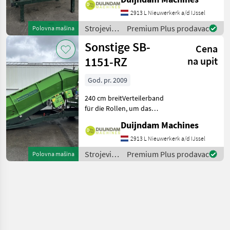
Kistenfüller: Die best
2913 L Nieuwerkerk a/d IJssel
mögliche
KistenfüllungBreite Band 7
Strojevi
Premium Plus prodavac
Polovna mašina
za
Sonstige SB-
Cena
transport
/ Sonstige
1151-RZ
na upit
God. pr. 2009
240 cm breitVerteilerband
für die Rollen, um das
Produkt
Duijndam Machines
auseinanderzuziehen6
Stahlrollen, (hier und da
2913 L Nieuwerkerk a/d IJssel
eine kleine Delle)Mit
Strojevi
Premium Plus prodavac
Polovna mašina
darunterliegendem
za
QuerförderbandNach de
transport
/ Sonstige