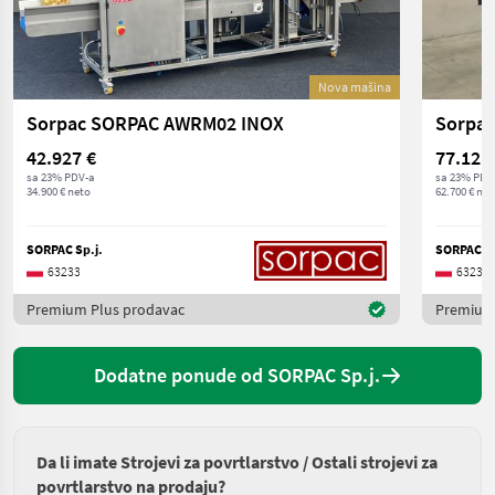
Nova mašina
Sorpac SORPAC AWRM02 INOX
Sorpa
42.927 €
77.121
sa 23% PDV-a
sa 23% PDV
34.900 € neto
62.700 € net
SORPAC Sp.j.
SORPAC Sp
63233
63233
Premium Plus prodavac
Premium
Dodatne ponude od SORPAC Sp.j.
Da li imate Strojevi za povrtlarstvo / Ostali strojevi za
povrtlarstvo na prodaju?