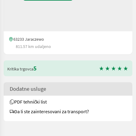
63233 Jaraczewo
811.57 km udaljeno
5
Kritika trgovca
Dodatne usluge
PDF tehnički list
Da li ste zainteresovani za transport?