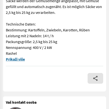
Säcke werden der Gemüsemenge angepasst, mit Gemüse
gefüllt und automatisch zugenäht. Es ist möglich Säcke von
2,5 kg bis 25 kg zu verarbeiten.
Technische Daten:
Bestimmung: Kartoffeln, Zwiebeln, Karotten, Rüben
Leistung mit 2 Nadeln: 14 t / h
Packungsgröße: 2,5 kg bis 25 kg
Nennspannung: 400 V / 2 kW
Rashel
Die Raschelmaschine (RF 100 - Fischbein, zwei-faden variante) 
Prikaži više
Vaš kontakt osoba