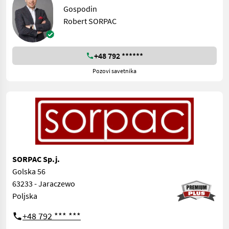
Gospodin
Robert SORPAC
+48 792 ******
Pozovi savetnika
SORPAC Sp.j.
Golska 56
63233 - Jaraczewo
Poljska
+48 792 *** ***