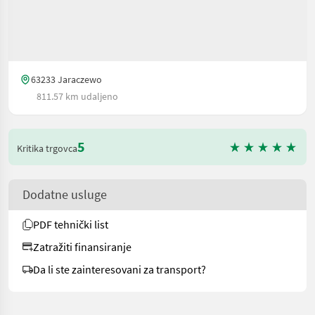
63233 Jaraczewo
811.57 km udaljeno
5
Kritika trgovca
Dodatne usluge
PDF tehnički list
Zatražiti finansiranje
Da li ste zainteresovani za transport?