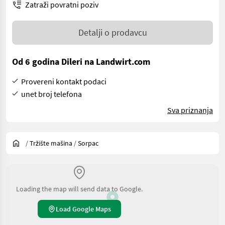
Zatraži povratni poziv
Detalji o prodavcu
Od 6 godina Dileri na Landwirt.com
Provereni kontakt podaci
unet broj telefona
Sva priznanja
/
Tržište mašina
/
Sorpac
Loading the map will send data to Google.
Load Google Maps