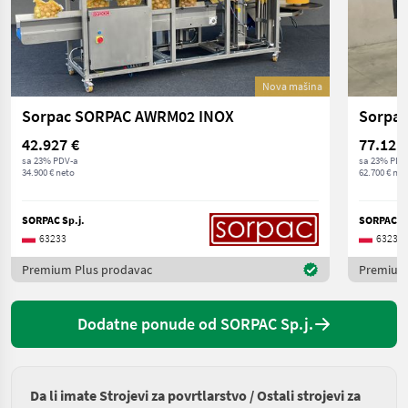
Nova mašina
Sorpac SORPAC AWRM02 INOX
Sorpa
42.927 €
77.121
sa 23% PDV-a
sa 23% PDV
34.900 € neto
62.700 € net
SORPAC Sp.j.
SORPAC Sp
63233
63233
Premium Plus prodavac
Premium
Dodatne ponude od SORPAC Sp.j.
Da li imate Strojevi za povrtlarstvo / Ostali strojevi za