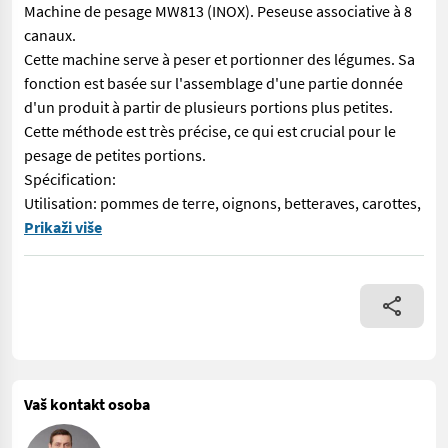
Machine de pesage MW813 (INOX). Peseuse associative à 8
canaux.
Cette machine serve à peser et portionner des légumes. Sa
fonction est basée sur l'assemblage d'une partie donnée
d'un produit à partir de plusieurs portions plus petites.
Cette méthode est très précise, ce qui est crucial pour le
pesage de petites portions.
Spécification:
Utilisation: pommes de terre, oignons, betteraves, carottes,
MW813 ist eine Kombinationswaage (INOX) Sie dient zum Abwiegen 
Prikaži više
Vaš kontakt osoba